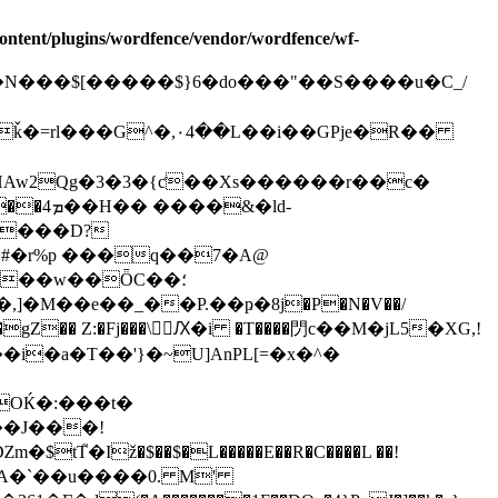
ontent/plugins/wordfence/vendor/wordfence/wf-
�Ӈ��z��N���$[�����$}6�do���"��S����u�C_/
ǩ�=rl���G^�,۰4��L��i��GPje�R��
u�HAw2Qg�3�3�{ƈ��Xs������r��c�
�&�ld-
B���D?
#�r%p ���q��7�A@
��J���!
Iž�$��$�L�����E��R�C����L ��!