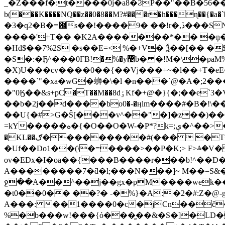
_�Z���f�:t����0j�a8�ϨP��"��B�56��@TH�#�-�~"�m��t�٭_
b(���K����NQ��z��0�8��M?#���r�h���ɳ��{
�3�q2�B�=܎s��!����9� ��!r�,ڏ���SN��O��W�0?��꾎u:�/ʶ��&��?����چ\�\Q�g�B�W`���_�E�aQvp�U �cЀ��
����'+T�� �K2A�������*�� �ņ�
�Hd$��7%2S �s��E=< %�+V� Ѯ��[�� �$�S
�S�:�Ҕ^���0ГB!�%�y޴b� �!M�\�paM%�)�GF�3�"�%\��� z�RQ����+�8���p\�/V�l�1iO-�y)����k�yG�|�
�X)U���cv����0��{��Vj���+~�l��+T�e
����`"�xa�wG�蛳�\�l �n���`@�A�;2���e���/�V�O���ښ~z�Ƕ�[�h_��
�"0Ӄ��&s+pC�T��M��8dٶKf�+@�}{�;��e`3�V"V�46@��*>�?�O/�T/ke� }Y3`Ű ��6��q� [���hP *�/?
��b�2j��ԁ����bo0�-�ӊlm����#�B�!\
��U{�#>G�Ŝ[���v^��"�]�z��
=kY�����ه�{�O��O�W-�P*?k=;ې�^��>������X���p��^x�>~�x��{�ޘ뻲Z?|<�}�4�j�pF?��A����m����'�k�2�w�7A ?
�KL��ګ���������#(���  �
T
�Uf��Do1��(\�=����>��P�K;> F>ⱑ�V�
ov�EDx�I�oa��{���B����r���b!^��D
A��������7�ƌ�l;���N���]~ M��=S&��������k��V�`+H1?ۈ^�
ջ��A��^��j��gx�pM����wek���
�t0��0�� ��?� -�%}�A:|�2�#:Z�@
A���: ��1����0�c�jCn��č�"؜�rF�<�$n���"_%����(<9+���\+������b�8��c��X~��
%�b���w!���{ό���̼��&�S�]�LD�l���>^3�}�&�ïl��=�ר�L�