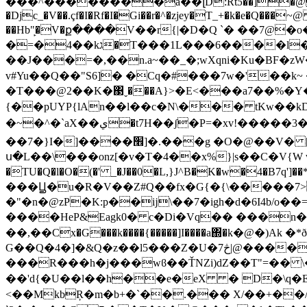
���^��������߬ǡ��լD:RtƼ��]�@����MUZ���e�մ�z�G�D�د��W��段7zF�
�Djc_�V��.çf�I�Rf�I�Gi��r�^�zjey�T_+�k�e�Q��
��Hb"̙�V�ք����V��r{|�D�Q `� ��7@�
��J���=�,��n.a~��_�;wXqni�Ku�BF�zW�Dr
v#Yu��Q��"S6]� �Cq�#���7w�'��
�T���@2��K�΃ˬ���A}>�E<���a7��%�Y�
{��pUYP{lAn��l��c�N\��� tKw��kD��z��.�ۮ�@����%����k�5\��#̄�U
�~�^�`aX��ي�t7H��ʃ�P=�xv!�����3��Б>��sx �9��"�s��z8��;��k 8 T���E���㉽5���T]o�mп5��X�u���ik�ަk톒|�-
��7�}I�]����׮]�.���g �O�@��V� [ᶍ�JG���N�����7���M���GģR�_�^"�e�Ǻ'�����]v���v�D�=��9�
ս�L��\���onz[�v�T�4��x%}|s��C�V{W ԝYje��
�TU�Q�l�O�(�' _�J��0�L,}J^B�K�w�4�B7q']��*ڧ�C���㎹ +���1��1BAz��|��Y�P2��w���w�Wsn�&�e�lGG�V������ô}'
���Ꚏ�u�R�V��Z#Q��fx�G{�{\�����7>
�"�n�@zP�K:p��ĳ\��7�igh�d�6I4b/o
����HeP&Eagk0� c�Di�Vq�� ���n��*
��,��Cx�G���k����{�����]I����a΍�k�@�)A
G��Q�4�]�&Q�z��l5���Z�U�7څ|@����h�^O� �eD�v��oشTz�>��@T�v]���@���<ٓ��po�HE� ��D��6QM�d�!
���R���h�j���wϐ��ŤNZi)dZ��T"=�� \�
��'d{�U��l��h��e�eX � D�\q�
<��MkbŖ�m�b+�`��.��� X/��+��/ټ�ʠ��U �Dl� �����Ǳ4�<]�I6��؏GE8�