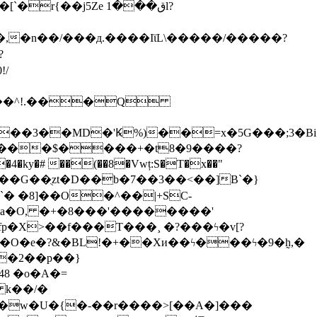
n��/���д.����IϊL\�����/�����?
?
/
Y{�m���^!.���Q
��3��MD�'Ꝃ%)��=x�5G���;3�Bi�
:ϔU���$����+�t8�9����?
�4�ky�# ��(��8�Vwț:S�T�x��"
{�ba�O, �+�8���'��������'
fp�X>��f���T���¸ �?���ϟ�v[?
��O�e�?&�BL!�+��Xи��ϟ���ϟ�9�h̰,�
�2��p��}
 k��/�
�w�U�{�-��r����>[��A�]���