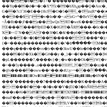
��t�9�8�3�T>� �������+�d�T�hb
��Yq���d�=�::�X*c�f�bXbٯp��Ϙ�Aoc�_lD�7F���-�͸(�y�&�vAG��/�cC��}�'m��-�����)�p�Sd%wtj(V�
G��7c3`36�E��{Hc!�O�5�_�Tzu|R*�
��8��$("i�v�In�\�~.noG+*�BeV��z
~Ǎ�Rt��;F��a��;]wQn`/RT�weK���
E������րED�X�0G!�ǍR���-�6c�r���a��ߣ8���3�AF���`��獏�?&��mm�X�«���K�^�3<�V�j�
Ҡ�+<򍰣`N��͉AF��3f�L�&'��p6���I����S
{�c��E�>�[��������E���*�);>�
{�<���g���������U�/'�٥�����^M����~�������H�F_m�?��W��W�֧�O���O�Kstx�o���G�V?
���q���v���vx�|v�r��3kwU��lo�8���7�OO�Sm�
����hP�Xk��G#��y �_}�>�ѓ�����]W�7>~zu�~t��5
�pL������7,����c}�ۯ�w�k��Ok�}W{�v�T�N_�����O��ޏ_}
�>��5y����ۃo������O_���xz����mx~t�����T��W�6.����W;����Ɂ�}
�@s�����oww��^��;�4U;y>=���߫���
��[���s��x��|1�Ow�Ok���i�S��;8s��ɡ��1��φ�6
���`�����y��7�����h����K���s�A�n��
�+���F��<�J�x�'�V�jD2�3�lxŇHv
���x�#ύ�n�d3���X��5<��f�#���t�D
�maF��o��=6�q��~�ƅNx�r������z��
�������sp����a0,V��W��h�C{A