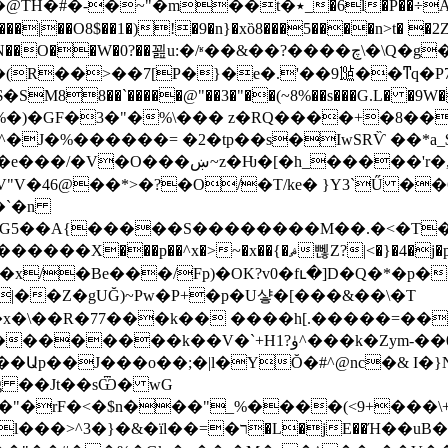
�6l�P��÷A� cuu��Y|p���0FT�{E���/G细
�a�`���|��O8$��1�)!�9�n}�xȍ8���5����n>
(R��>��7[P�}�e�.'��9㍫��ͳq�
M88��`�����@"��3�"��(~8%��s���G.L� �9W�
E^�J�%������= �2�tp��s�IwSRѶ ��*
���'r�,�ƈ5QĔIJW�p�&�EB�e!
��`�n
)��G5��A{�����S��������M��.�<�T
�x/�Be���/Fp)�OK?v0�fւ�]D�Q�*�p�
|��Z�gUĞ)~Pw�P+�p�U샿�[���&��\�T
�x�\��R�77���k�� ����h[.�����=��
��k�Zym-��0���uئ�z3�5��3;�/�vy�Ǝ��Y-
Աp��J���o��;�|l�YŎ�#^@nc�& I�}
-g ��Jt��sѾ� wG
�Z,?
jE��Ή��uB��0��0�Xb��7ׄ�J��Al��