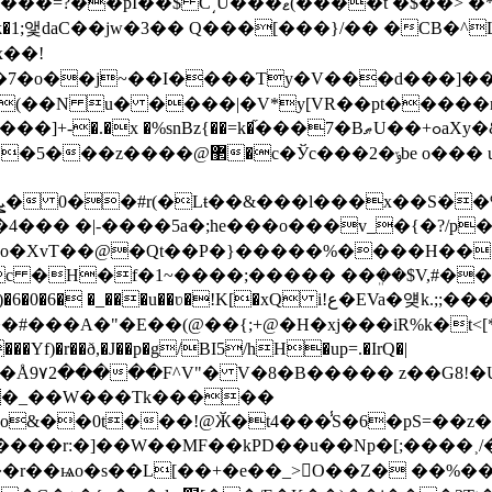
�$Q;�*�BP���dq�E/|���3 /�'��i.�y���=?��pI��$ C͵U���
]x��!
��� uGV�[|!����ey�0�;�Ѫ�ț�
��Ӊ�ɞuU�����;�4y����>e��x^���j�rx��z9�ܨ� 0��#r(�Lŧ��&���l�
�4��� �|-����5a�;he���o���v_�{�?/p
�Qt��P�}�����%����H���}��� �ߣ0�א�}�ky��
c �H�f�1~����;����� ��ܸ��$V,#��
�#���A�"�E��(@��{;+@�H�xј���iR%k�t<[
Yf)�r��ð,�J��p�g/BI5/hH�up=.�IrQ�|
[ގd��������P�Å9۷2�����F^V"� V�8�B����� z
��G8!�
��_��W���Tk�����
�r:�]��W��MF��kPD��u��Np�[;���� ˲/��ȍ&
p[����r��ѩo�s��L[��+�e��_>O��Z� ��%