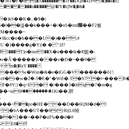
i�� ����n��ſ���@�fY�h]W�j�&�
7�j�
)kS��K�_�$�|
�[ȴ[��k���+�/�nS�md׭��F2붬
?M����~
!&c
c�n�h���U�)��'.#
̄m�(�faY ����
#�r�w�݇2�-5�E�"�Wd\�.T�S7�l+���
�#Y;}�q=I� �/���3�|6q�7�m�g
aٖ9#�������\�1Ki��;腁
-
]�bA���UT��6r}R|(L6恸
>��[��=��P�u9Ԅ��d�#