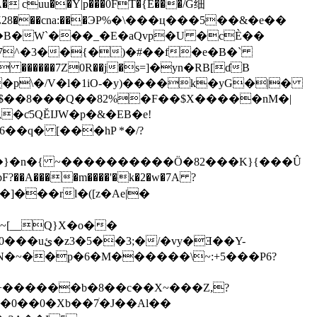
t� �2Z28���cna:���ЭP%�\���ц���5��&�e��
P7^�3��{�)�#��f�e�B�`
 ������7Z0R��j�s=]�yn�RB
[ɗB
a_$��8���Q��82%�F��$X�����nM�|
�}�n�{ ~����������Ö�82���K}{���Û
�]���rl�([z�Ae|�
~[__Q}X�o��
N�~��p�6�M������\~:+5���P6?