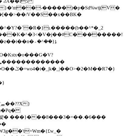
� ϨA��I5
f��[��>��/V��S��x��BK�
^�Y?�`�R�}ʟ�����(b��^*�_2
��n�ܐ{��^�؞
��R7�}
ퟜ��??X}
qu�Pq�
�����뱣� ���}���8���3�=��.�6���
��
3g��'t=Wm�{£w_�