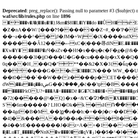
Deprecated
: preg_replace(): Passing null to parameter #3 ($subject) o
waf/src/lib/rules.php
on line
1896
����v�J�(�l�u�!�}J&m�$8I�L�lY��do ��ÛH�
�Z�nA��W/ [���Ϻ����/��Z~#_��'P�[
��~a���^�j� jJ�JM�+Wj�iX����nalX
������Ǟ12���ސxC�|���㝷dlN�E.��:���q�Zc��&�ǿH�nKS��Ǝ�U�52$!
�Xw�Y�`:��t��P�zЧ�aZv��Hf�x��ų�c�F�g
����i��3l�jjO���U�G��cu���4p�xX��Q�
0q���H_��Q�" **��&2�X�3{�ǩq��
������G��с�3���CN��� WW_��
��t0���`��W��tz����p�CET���� \H.nP� Y
dW)��a��q��αضG��ݛ���2�ċ��'tp�B.����L��5p�ǒ1Ht���7�e҂(�_�T�-l�@���?�,]�M��e��_��P.��ҏ�8j�P�N�V��/
������߈kOU?=���A�<����Dē �G�7Cb��8�+n��#��ge��,;�����f���g� ���g?��mB��>8�ĲS�.%wH5{����b���(�gZ�� Z:�Fj���\򅎳Ԕ�i �T����閁c��M�jL5�XG,!
�72(��́���@\�Q}�x�<&'C�Չ3�tB�X���F��C�)u�����P ��fQlFܡ=152� ��4�2�<�
S`�6m�����? LHO�Ok�k �sHՌ��!
��4gd�B�M_��]ք�a��h:�+��ʃ�c>��D�Ĵ���P z��
�4]�&���A��9��a�c�d�8�G��
�4��!rE�������J�ӑz=A�+�1��+d�@��
�j�Lu�T_����կ�NnK�w���0�d�qV�ۉl��$�^�I��/=�:�d����| �����&٧C�hC.H�3��.�A�`��u����0. M'