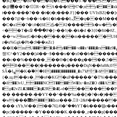
�@޺��T�!R<�?A���SԨ7�;ny����xk�1;앷daC��jw�3�� Q���[���}/�� �CB�^L�[7���Puh�����ݏ��/��M�)
t���:���7�� �t�)�;���.F}]��� UVIxBZ(��
���7@�~h��>k�6{�h���Ŀڴ�q���M���7�o��j~��I����Ty�V���d���]��?
�C�a1�7�\:#�[6Eڪ�#2����k�w�y�(��N u� ����|�V*y[VR��pt�����m|����Z�e ���=�.���6��V>
<��T�sՋ ���P�]>��!ҭ�-�k�d �3{0�84�#Z܆���]+-�.�x �%snBz{��=k�֞���7�BޠU��+ߋaXy�&o4��PB��6b&�7q� &�j[�|
��=w.6ne|G�#�q���;�|�m����� �UH�5���z����@޲�c�Ўc���2�ݹbe o
z�u%Ggk�Pb�;9��жZc}
쟁!C^�Y2���|)4��~$���x�'�x0��b�����
��c��%�����_��Ө�{���g��ſ��,5�o�XvT��@
�B����[������q����DqN��ĕa8&;0?
SǠ�Iܨ�K�ۢ��H)����[�������_�x7'k �-h��5j)�6�0�6� �_���u��ʋ�!K[�xQ i!ع�EVa�얮k.;;�����Z��b:Vzb�
{�,ɰ.t��x�_�s#�KG�uP�����"�T%\���
�δ��3vU_����NCT����W�Ix~�mZ�O d��A����
�:p�2vZL�2����q�2R�s�
�� �����-��ҰY��^���%a��[)�?�s�)�
�w(���߿޾�����ձoz���.Ǝ>2&#������o&��0t���!@Ӂ�t4���̾S�6�pS=��z�P:>% h�A4�Alviy���BI�A�G�?
��� xYh,W��}tֿ��76].#l�"ܿ��hYT�k���Ϣe�����
�pc]� ����~�Y���I��K.����_z���