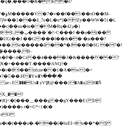
�M-
7jW��}���â_7u�L�n*]�Zy��WW�51�L
|��uu�iu� �M�Rq�42ܕ�}
���,Se�����â��*�J��fI�SG �7�!
�����,B-
}^z�P�<4�Cz��4����3�&������?
Ӿ�+����Ƭ.����ANQ?�
X_��?
��s r�+G*<{�|�
U�sO
�t�(���a�-���[�bzEI~8u��*�Ʒ