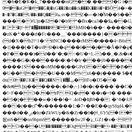
�b�E�K�k_7�����mĢ�� ��J�G t��k
9��aG�#��G�j�xG��ƻ�m��ck���K��f4�=�$Õ ۽�� 7��+�4���fJsB!��96�e�9%��h
�<�7�G��U��c��Q��#ە.sv�:Z�ޝ�J�̾M��S��)VSN��C�]�����[�]_�3|�i�:������������%�.��z��!��s�n@tn3�u~Y�B|
����۷Ujn�J2�?�b9*�Bx�ca3��$ܔ��G;Pay>��gw"�;:?:�gh����!њف�#��nΗM�@�4\��Kϒ$6��a�.Ƙ3N/
�C�]!~ʹ�՗�����9��bMH�b��< ����ڑ5�����0i� C���6`�% �l���~�Q0���`�" ���Z���ŢP�Eu
�zK�*'���d�Fc���__`���I����}���
(d�X�b2!^1�^dNCI����rMS�t���4~B6s
�{[���[�T�u\80�k�q��I��j��Ǻ�P
�F����)�d��`�;�<�U�=L-)��_�,&�
���G�(�����i�:�ߦ�b׳���ÿb������y���k��)�sc��A�����J����0>��/
����{S���oMM��j��GPeO���B�1
�U��[�l|�U��;�Mv x6��(���� $��
dn(0��UK���Q��N{�ݓ׭�HFo�D5��
�&ԙʅ]]q������c�0�;~}3�t�c����`��C
�!>F��3�.�rP Q�z�ʹ��s�=f� ����0ʧ�S�q�E�Ǧ=ق���D�����&h�^
�i�[���w�1��!�= .4oD�ƦB9��: �^8�
���(��cՐ�a������1;�7+��E��qySfqd4,�
���d��ݭ�kr�ZkWUp�&�Zr��I�Ԩ_6ꕱ5(�1����,si���K�C@|K��2/���Cii��.�G'q��ȍH!�t����]?w�I}�v �L�� ����x
됪mS��nx9hpmS.�����$w2F�ڍ_GZ}�x�<0N:�}
�Ͽ���l.��f����:�Oq(B��+���Il(�'���i�=��Y�Z}'O�ɼ+1�