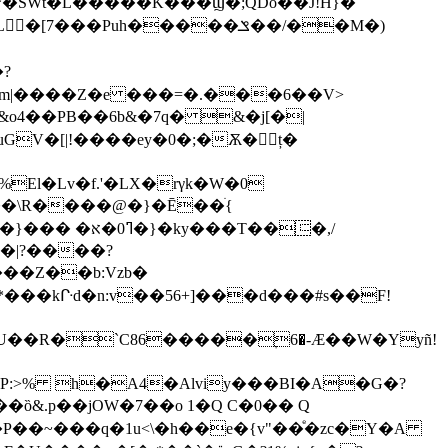
ޱ(����t �$��> �*�SWt�L
����� K���Ϣ�;QDo��J!H}�
��x��S͘��%El�Lv�f.'�LX�r
γk�W�0
��\R����@�}�Ē��ׄ{
�T��⿷�,/
�|?����?
*���kᒕd�n:v��56+]���d���#s��F!
U��R�`C86�����ׇ6�-Æ��W�Yyñ!
.p��jOW�7��o 1�Q C�0�� Q
��P��~���q�1u<\�h��e�{v"��ͤ�zc�Y�A