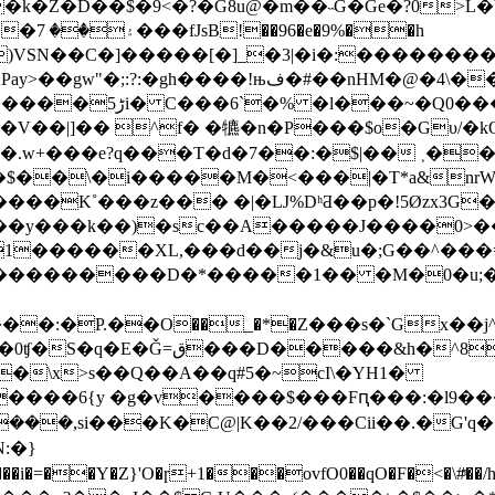
�Z�D��$�9<�?�G8u@�m��˵G�Ge�?0>L�b�<
V��|]�� ^f� �犥�n�P���$o�Gυ/�kQ
.�.w+���e?q���T�d�7��:�$|�� ˲��{
�g�$��\�i�����M�<���|�T*a&n
s����K˚���z��� �|�Ǉ%DʰƋ��p�!5Øzx3
������XL,���d��j�&u�;G��^���=q
��������D�*�����1�� �M�0�u;�5�݂ڒ۵
���:�P.��Ο��_�*�Z���s�`Gx��
8�y<��� �ȝ+`��g����M�
\U�\x˃s��Q��A��q#5�~cI\�YH1�
����6{y �g�v����$���Fԥ���:�l9��
��ovfO0��qO�F�<�\#ͫ��/h���pO5��h�#ۆZ&c�.��`,��$@id+B����n�.�)l