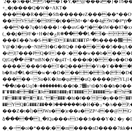
`2�.�:v��C7t��T�Y,�@���a�}�Tƀ��l'����ı�Q�\��d=|[�8��
+_�j����Q�W�+AKT�
�����R���Sfh�����eZ�����*��Owu������8d�p�l
��Vu�09�(��M+�^��4gWJ�#*ր�]
-��?��7q�bꝇ���1<��uvG�*]��6W��87�xx
(_��ֳ(�#F�+H�ȇ�ݮR❋����L�Ї�~���� ����c���(��c���H����.mF�*L�8L;�ݐ����`�!>C���J ��a�(��
���E��?н�S˗/�DE�&�D��TԲ^�b����׮� ��H����l���M�+"?ŗp >�����<���`|���UG|��J ��G\���l��&�� �ϻ���?
V@�3�yu�~N|bH�G�RQ� #�����5��qA�
�sJ|7���PQ�9:�� :���w��b����R
Q(Gզ��ϟ�*mBN�jV�g4T~L���t�]��n
�������9��T�Q����Vs�Y�ؐ��� 
b�Rsժ�L�0�w�ϟ�D����h�[�D� Ɲ��LR;s< ކ!�!C���h#����m�glڃ�{�m����ɾ�8l��
�����<Su�K�Jm�qu�uQ.����[hYLj1��w1"L�E,ݼ*�@�"���%Z �̱����{|z�������<�z��?�
*��d��Uqٝ1�>�������k��f�.7׾n^tǔ�N��h�0���� ���� ���$� c�؍�F�=/��,�cu5�V,a�˞ ae۾E���Ux� yV먥@���}�A�u|2H�Ň
�"�ˡ��b��́��Je���B���y�T���������a<�'h�
F���0�ʻ���)L"����ϟ�hi�f��'l�y�
��YQ�Ġ���Z��݇��3������b�H�͛�ؿ*�/s��P,�g9r+�m�x�&��}�ǽJ�8��O-�c*8��E�� 4��|IQ<�[���__���g��gY���E{ D|
���Z�t�Ì)�JWn��)e��a�ZP^4��@Gw
ձ����� ]_�lQa���vt3��:b���Y�2 �y �
�˲�=�oi�*���;��m����nD����7tkk�