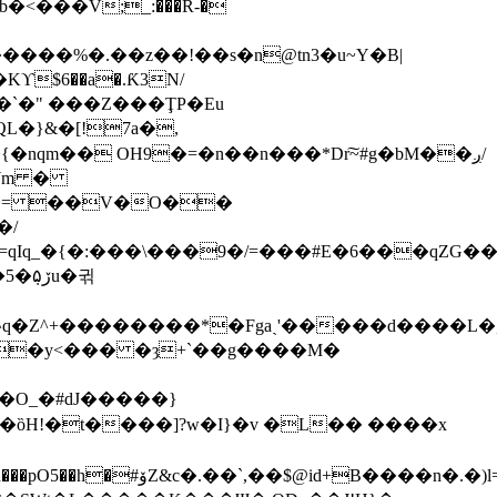
���֙V;_:���R-�
L�}&�[!7a�,
�nqm�� OH9�=�n��n���*Dr͠~#g�bM��ږ/
rWm �
G�= ��V�O��
Iq_�{�:���\���9�/=���#E�6���qZG�
u�귂
j^q�Z^+��������*�Fgaˎ'�����d����L�
�O_�#dJ�����}
=5"�pH�CBA�LȀP�V|