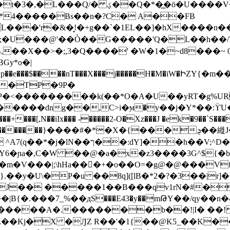
*
4�����Bs��n�?C� A��FB
�'r�&�̟!�+g��`�1EL��]�hX����n��,�
~�;�U���@'��Ò��G�����'Q�L��h��/
��X��>�;,3�Q����' �W�1�~d8���~ 0!
y*o�|
�p��e���$����nT���X���j�����H�M�iW�ԻZ
�TP�9P�
�P�<���������k(��*O�A�U��yRT�g%UR
��������dng��,C>i�ϻ�y��j�Y*��
[,N��iIx��� -�����2-O�Xz���J �ek�9��`S���
��
�����}����#�*�X�{���ܯ��縰J��G��ֻzt�D��b�7��3��<��]B`�}
V;^D�`� �8]��O�^��|+SC-
�؆ Y6�ɲa�,C�W ��@�a�x�z3����3G^$
�m�V���|;\hHa��󰒫�+�o��O=�g@�@���V
�y�U\�P�u ��8q]([lB�*2�?�3��|r]
�J�� �����1��B���qv1rN�#�
ងtP�����A�.�������b��!|I� ��!
�Z��Kj�X �ԒZ R��'�1{��@K5_��K�