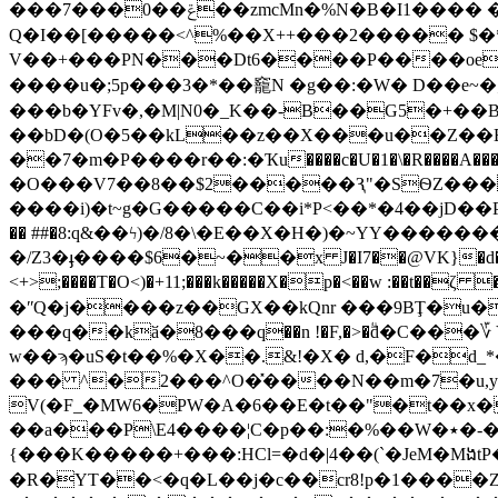
���7���0��ݝ��zmcMn�%N�B�I1���� �t�3�,�L���Q/� ؼ��Q�*�͟�ӧ�U����V�[`�r{��j5Ze ق���1l?
Q�I��[�����<^%��X++���2����� $�
V��+���PN���Dt6����P����oeL��
����u�;5p���3�*��竉N �g��:�W� D��e
���b�YFv�,�M|N0�_K��-B��G5�+��B,
��bD�(O�5��kL��z��X���u��Z��BG
��7�m�P����r��:�Ҡu����c�U�1�\�R����A��
�O���V7��8��$2�����Ԇ"�SѲZ���
����i)�t~g�G�����C��i*P<��*�4��jD�
�� ##�8:q&��ϟ)�/8�\�E��X�H�)�~YY���
�/Z3�ֈ����$6�~��x J�I7��@VK}�d���+���
<+>;����T�
O<)�+11;���k�����X�p�<��w :��t��ζ 
�ʺQ�j����z��GX��kQnr ���9BŢ�u� ^A7(q��*�j�lN��ך��:dY]��h��
���q��kӑ�8���q��n !�F,�>�۠ۗd�C��
w��ϡ�uS�t��%�X��.&!�X� d,�F�d_*
��� ^�2���^O�̽����N��m�7�u,y}.�
V(�F_�MW6�PW�A�6��E�t��"�t��x
��a���P\E4����¦C�p��:�%��W�٭�-��|B{�.���7_%��дS���E43�y��mԹY��/qy��n�48 �o�A�=
{���K�����+���:HCl=�d�|4��(`�JeM�M
�R�YT��<�q�L��j�c��cr8!p�1���