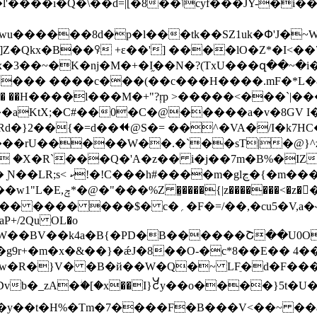
ݴcyf���JY-�i���q�,���O�&�K�I?
���tk��SZ1uk�Փ'J�~W�ؤM�����V�7�v��f��:��sO�
Z�Qkx�B��ꀬ +ɛ��'] ����lO�Z*�I<��
�3��~�K�nj�M�+�I֦��N�?(TxU���զ��~�i��c
�aKtX;�C#��0�C�@�����a�v�8GV I
d�}2��{�=d��⯬@S�= ��^�VA�/I�k7HC
��O���rU�����W��.�`��sT|�@
�X�R`���Q�'A�z�� i�j��7m�B%�IZ
oh;ne��{�A�w]�=
��;H�Yw�٦���\�
aP+/2Qu OL�o
�Ϯ��W��BV��k4a�B{�PD�B������Շ��U0O
�R�}V� �B�й��W�Q�~ LFֵ�d�F���)��
Dvb�_zA�ؗ�[�x��I}꧲y��o����}5t�
�y��t�H%�Tm�7����F�B���V<��~ ��a