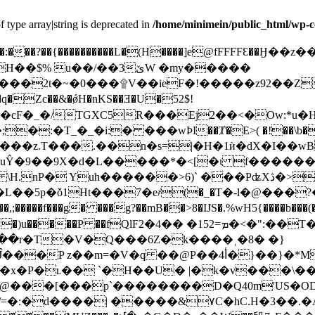
f type array|string is deprecated in
/home/minimein/public_html/wp-c
nE�:���?��{����������L�(H����]e@fFFFFƐ�
H��$% u��/��3
ێW �my�����
���2t�~�0���۩V��ieF�!�����z92��Z
�@&��cF�_�/TGXC5R���Ej2��<�Ow:*
;�:�T_�_�
i:� ���wϷI��Ⱦ�E>( �!��\b���4ܡ��H�� ���
���z.T���.��n�s=|�H�1ѝ�dX�I��w
UuŶ�9��9X�d�L�����*�<[�ι f������
uh������>6)` ���PʥXڎ�>��w��ȪC��؛
":��T��i�a�T��'}�~U]AnPL[=�x�^�
���r�T�V�Q���6Z�k����ˌ�8� �}
m=�V�q ��@P��أ4�}��}�*MOЌ�:���t�
x�P�ʟ�� `�H��U� |�k�v���\�
�[���p`��������D�Q40m'US�OǱm�$tT֮�