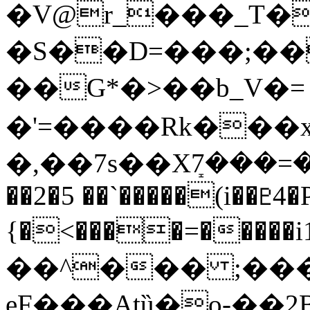
�V@r_���_T�c
�S��D=���;���
��G*�>��b_V�=۽~�������I��J6�g`q�I�xһ�m(��k5
�'=����Rk���x 
�,��7s��Xܻ7���
��2�5 ��`�����(i��♇4
{�<����=�����i1��;�
��^��� ;��
eF���Atȕ�o-��2B