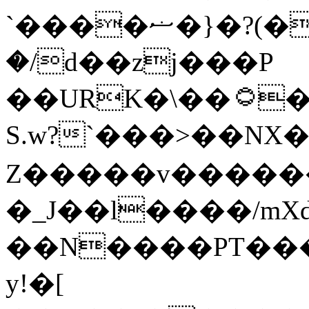
`����ޟ�}�?(�6Ⱕ�4�
�/d��zj���P
��URK�\��۝�Z���4��
S.w?`���>��NX
Z�����v������4
�_J��l����/m
��N����PT���
y!�[