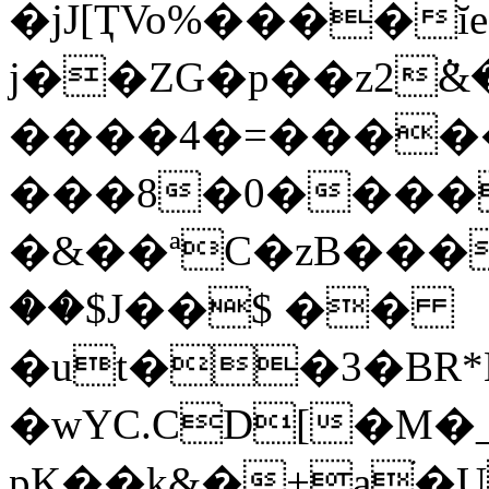
�jJ[ҬVo%����ĭ
j��ZG�p��z2ܵ
����4�=�����
���8�0����
�&��ªC�zB���
��$J��$ ��
�ut��3�BR*
�wYC.CD[�M
pK��k&�+аׄ�U