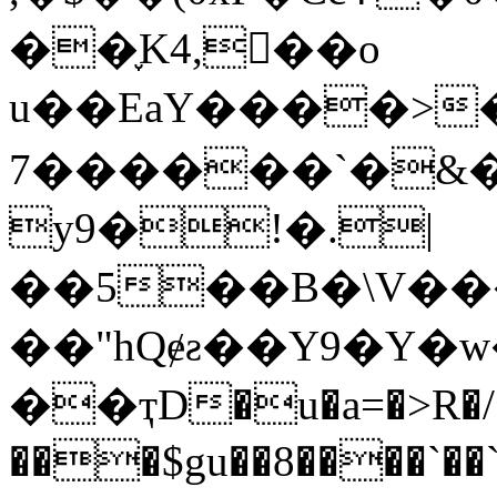
��֪K4,�ٕ�o
u��EaY����>���
��&�`������7n��H+�PFJK�3�ᅩ
y9�!�.|
��5��B�\V��
��"hQɇƨ��Y9�Y�w
��ҭD�u�a=�>R�/
���$gu��8����`�