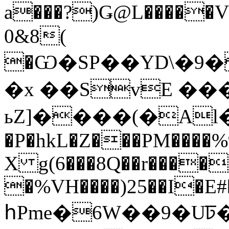
a���?)Ǥ@L�����V��#��[СJ�1^
0&8(
�Ѡ�SP��YD\�
�x ��SvE ���!��݌
ьZ]����(�A
�P�hkL�Z���PM����%
X g(6���8Q��r����
�%VH����)25��I�E#
հPme�6W��9�U