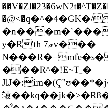
��V�Zl�23�6wN2t�^T�Z
�@<�q�^�4�GK�/
�n���m�`����
y�R'th 7ޠv���
N���R�=mfe�s
���R^�!E~Tˍ�
JlJ�:im�(Ҁ"ʊ�
辕��kq��jk�>�R8