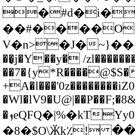
�#d�i��߈�O��g��
��#����O�����7��މ�۝rs
V�n>�J�~}��}�
��̘j�Y��y� /zl������
��7�{y*R����@$S�0
+A�l���'0z��������iZ
�Wl�lV9�U@|��P��F;�8&
�ܙeQFQ�|%�kTYy0��f��ìfaP
�8�$O\Ӂk٪! �