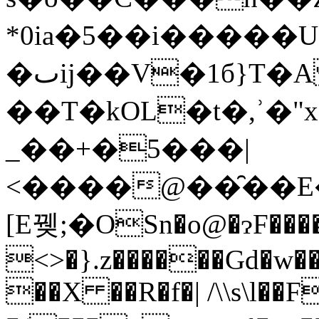
*0ia�5��i�����
�ٮij��V�1б}T�A ��
��T�kOL�t�,ʾ�"
_��+�5���|
<����@��̑��E
[E뀆;�OSn�o@�ɂF����jaܲ.l
<>�}.z������Gd�w��
��X ��R�f�| /\\s\l��