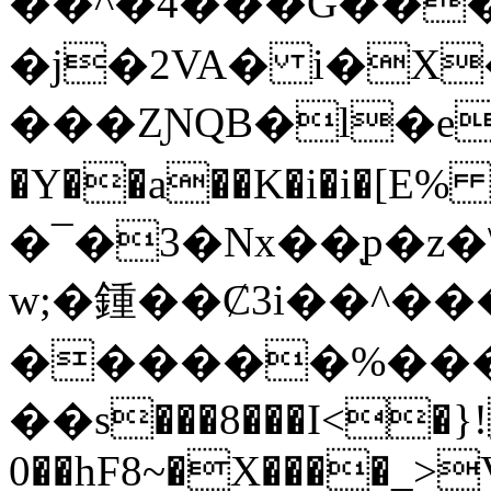
�͋�^� 4���G���
�j�2VA� i�X
���ZƝQB�l�e6
�Y��a��K�i�i�[Е% 
�¯�3�Nx��ͅp�z�\
w;�鍾��Ȼ3i��^��
������%���tLڤ
��s���8���I<�}
0��hF8~�X����_>