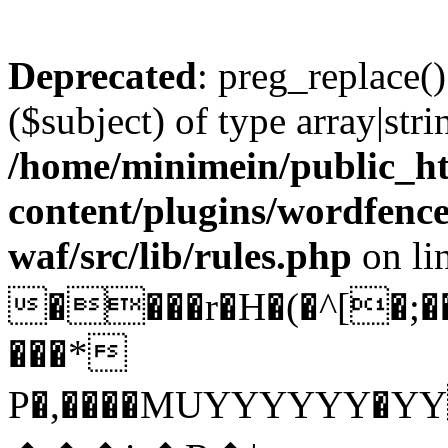
Deprecated
: preg_replace()
($subject) of type array|stri
/home/minimein/public_h
content/plugins/wordfenc
waf/src/lib/rules.php
on li
����r�H�(�^[�;��[d�'�$�2�O�e[ݶ��s{q��
���*
P�,����MUYYYYYY�Y