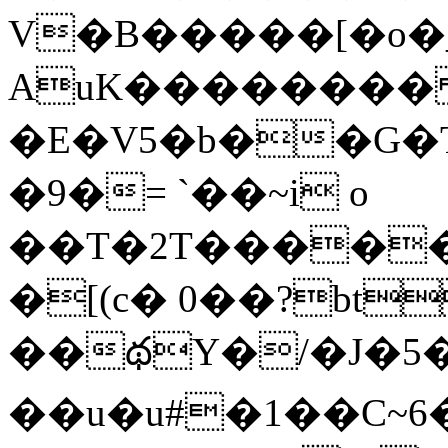
V�B�����[�o�
AuK�������� 
�E�V5�b��G�T
�9�= `��~i o
��T�2T����
�[(c� 0��?bt
��థY�/�J�5
��u�u#�1��C~6�