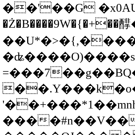
��'��G �x0AU�~ټ�8�
�Ż�B����9W�{�+�
��U*�>�{,�����RԢ�
�ʥ����O)����s
=���7��g��BQ��9
��.Y���k�o��*���VC�1,w
'��+���*1��mn
����#n��V��