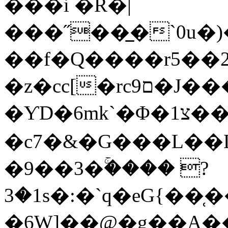
���i �R�|
���˝��̲�`0u�
��f�Q����r5��2
�z�cc[�rcם9�J���<ݐȖUkR9���L-
�ƳD�6mk`�Φ�צ1���"Z�i�ل��� 饙
�c7�&�G���L��
�9��3�ۚ���� ?
3�1s�:�`q�eG{��
�ٖ6W]��@�g��A�