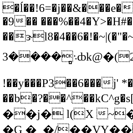
�ĺ��!6=�j��&���e�
�9�� ���%��4�Y>�H
��ɝl8�4��6�!�~|(�"�~�5�"�~�
܈̻����3ȸk@�(ۮ�2����,���˰�u�u����̺.�]IV]�+�eԵ�H�M�8f��࿅]���fv�d��w�������1͑�c^��̲*���I��'���~����'��I��#b�>w��P���R���;7Оj�C�f�
!��y���P3��6���j' *
��b�?��^��kC
^g�s[���ނ��
��j� l(X ~
�G �_�/��VY�