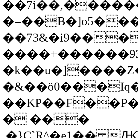
��7i��,�����
�=��B�]o5��
��73&�i9���O<��K��ދi��W��
����+������93�
�k��u�]����Z�
�&��ö0���Iq
��KP��F��P
� ���
,�}C`R^�e1�� Ԫ