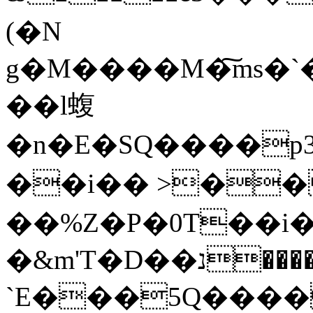
(�N
g�M����M�͠ms�`
��l蝮
�n�E�SQ����p
��i�� >��
��%Z�P�0T��i�
�&m'T�D��נ������N
`E���5Q���