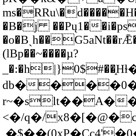
ms�RRu\�d�����H
�B�j ��Pų1��i�ps
�o�Bˏh��G5aNt��rǢ
(lBp��~����µ?
_�:�h|}0$#��
db����0�
r~�slt��A�
<�/q�/x8�[�@�
,�$��(0xP�Cc4'�