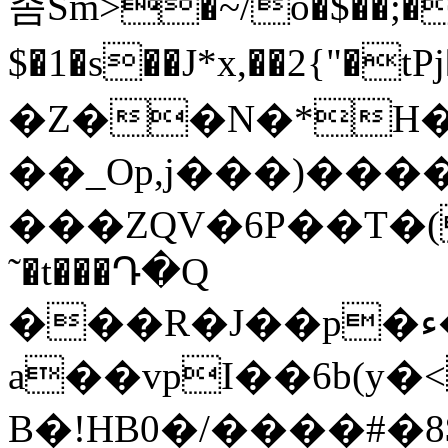
좀Sm>�~/o�͏$��
$�1�s��J*x,��2{"�tPj�s�o׶`N�`��=�ש�x���u�O[�ZՆ��eJ
�Z��N�*H�
��_Op,j���)��
���ZQV�6P��T�(�
˜�t���Դ�Q
���R�J��p�ء��IDB�������uA
a��vpI��6b(y�
B�!HB0�/����#�