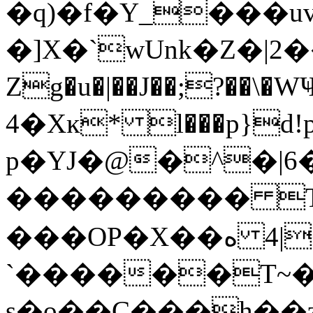
�q)�f�Y_���uv
�]X�`wUnk�Z�|2
Zg�u�|��J��;?��\�WҸ˕��
�4Xĸ* l���p}d!p�WCHj�� �7��� �஘��/
p�YJ�@�^�|6
��������� T
���OP�X��ە |4�H���M�?
`������T~
s�o��C���h��z7� ٩