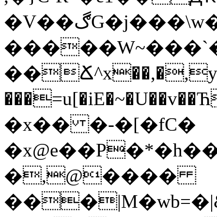
�V��ڰG�j���\w�@�rJG�[.��+DD��Ux��;���g���c�{�/
�����W~���`�
��Ճ^x��,�,y
���=u[�iE�~�U��v
�x�� �-�[�fC�
�x@e��P�*�h�
�,@����
���|M�wb=�|