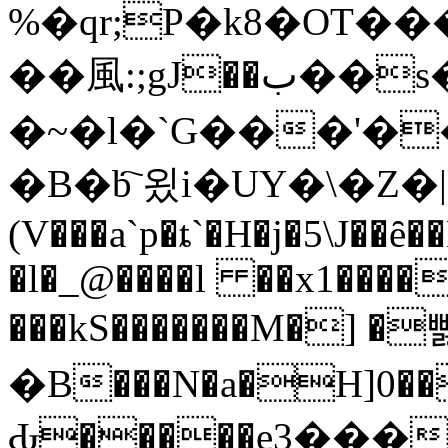
%�qr;P�k8�OT�
��⾵:;gJ��ب��s����o_��
�~�l�`G���'��D��(�wn�8@/}Qd�H
�B�b҇ 욌i�UY�\�Z�
(V���a`p�ȶ`�H�j�5\J��
�l�_@����l ��x1����
���kS�������M�] �
�B���N�a�H]0��
Ԃ�����e3���