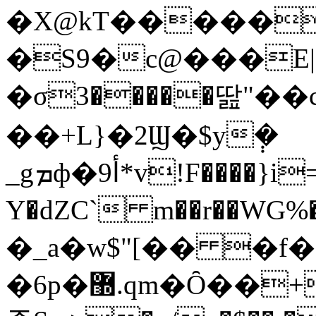
�X@kT�����
�S9�c@���E|�
�σ3�����딾"��
��+L}�2Ϣ�$y݄�
_gܡф�أ9*v!F����}i=�LPl@��3)7"XPw�Wl��-
Y�dZC` m��r��WG%
�_a�w$"[�� �
�6p�޽.qm�Ȏ��+t@.���y���Ra�n���p��#XN��!F��XWO�H�#���>��kHC