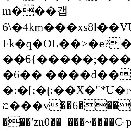
m���갭
6\�4km���xs8l
Fk�q�OL��>�e?�
��6{�����;���;
�6�� ����d��=
�:�[:�ʈ:��X�"*U�r
מ���v��6����^v
���'zn0��_���~����C˞p�G̍�p܅�3C��Yc2*�9�r�