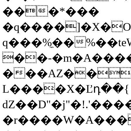
���*���
�q����]�X�O
q���%̼��%��te
��-�m�A���
���AZ��P
L����X�Ľդ��{
dZ��D"�j"�!.'���
�r����W�A���