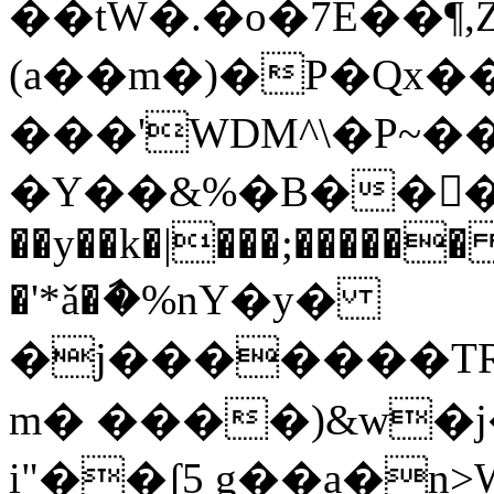
��tW�.�o�7E��¶
(a��m�)�P�Qx
���'WDM^\�P~
�Y��&%�B����{�
��y��k�|���;������
�'*ǎ�ާ�%nY�y�
�j�������TRL�{������޻�.��>c�<Ԡ
m� ����)&w�j
i"͉��ʆ5 g��a�