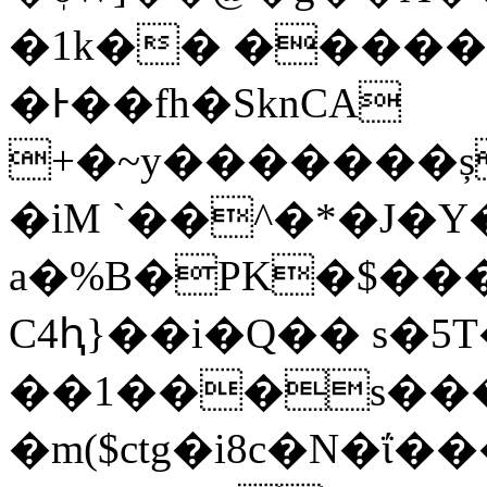
�1k�� �����
�Ͱ��fh�SknCA
+�~y�������ș
�iM `��^�*�J�Y
a�%B�PK�$���\
C4ԧ}��i�Q�� s�
��1���s��
�m($ctg�i8c�N�ΐ����N�#Ѿ����غq��