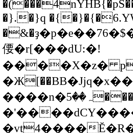
�(���4nYHB{�pS��cpCے�����)0)�$��I�I�����zy��5'�Y�
�}.�}q �{�}�{�6.
偠�r[���dU:�!
����X�z� p
�Ж[��BB�Jjq�x���
����n�ہ��5�����x^GaM�=s�ov�e�!ld�#ne.�
�'����dCY����
�vt4����Ĕ�R�