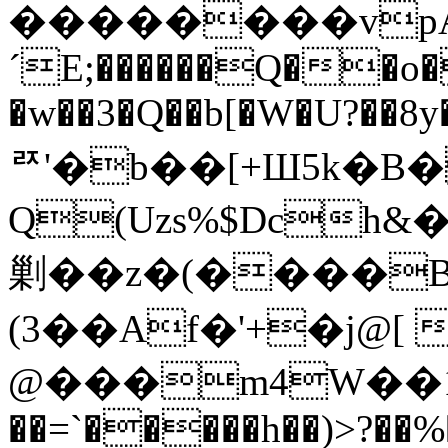
��������vpAb�
´E;������Q��o�
�w��3�Q��b[�W�U?��8y�
ꥭ'�b��[+Ш5k�B
Q(Uzs%$Dch
剿��z�(����B
(3��Af�'+�j@[
@���m4W��1
��=`�����h��)>?��%