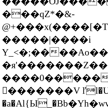
�����OJ���� 
���qZ*�&-
@+���x(����[�T
�����|����i
Y_<�;����Ao�
�я'�������Z��B
����0�����
𾒝�������V ľl�Uo�
�a�Al{Ы_�Bb�Yh�wvv���