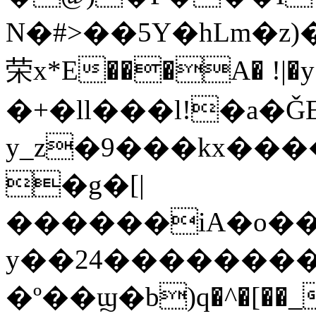
N�#>��5Y�hLm�z
荣x*E���A� !|�y7x
�+�ll���l!�a�
y_z�9���kx��
�g�[|
������iA�o����U�����x��
y��24�������
�º��ϣ�b)q�^�[��_