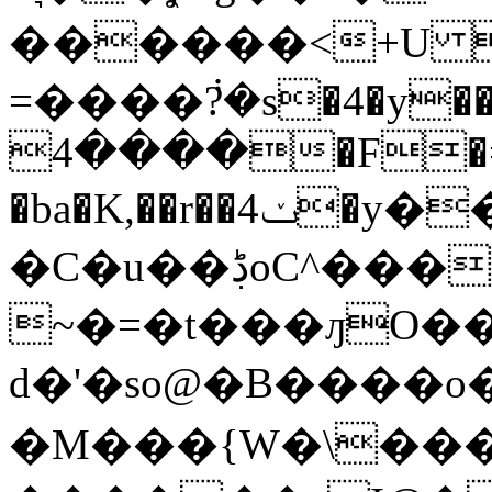
������<+U 
=����݃?�s�4�y����G�m<
����4�F�=fy5
�ba�K,��r��4ݖ�y��/
�C�u��ڋoC^������η�=x÷e�/T<�� w1��U.&���0�#���l�w{�AA .βc�K 2���=�3�`0�0P����.��1�I��g^�����]�}+Ӓb�15,�x�n� cN0�>�c�zP@.����r�&E
~�=�t���ԓO�
d�'�so@�B����
�M���{W�\���