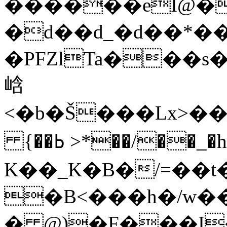
������eI@�
�d��d_�d��*�
�PFZlTa���s�
㟏
<�b�Š���Lx>
{��ߕ >*��/��_�h@� xjL邶
K��_K�B�/=��t
�B<���h�/w�
� @)�F���I��