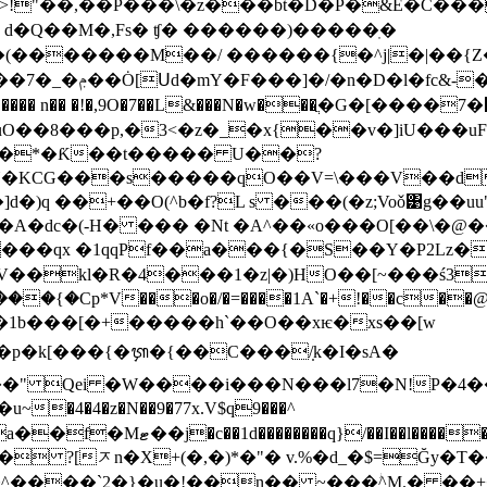
"��,��P���\�z���bt�D�P�&E�C���Y�
Z d�Q��M�,Fs� ʧ� ������)�����ֽ�
�����}ޤ�ܲ*��s�襀
uO��8���p,�3<�z�_�x{��v�]iU���u
��*�Ƙ��t����� U��?
Y�KCG���s�����qO��V=\���V��d�
�)q ��+��O(^b�f?L s ���(�z;Voǒ͹g��u
A�dc�(-H� ��� �Nt �A^��«o���O[��\�@
��qx �1qqPf��a���{�S��Y�P2Lz��<5*
PV��kl�R�4���1�z|�)HO��[~���ś3
\�V�1b���[�+�����h`��O��xѥ�xs��[w
p�k[���{�ᭇ�{��C���/̣k�I�sA�
 ?[ᅎn�X+(�,�)*�"� v.%�d_�$=Ğy�
�^����`2�}�u�!��n�� ~���ؗ^M.� �