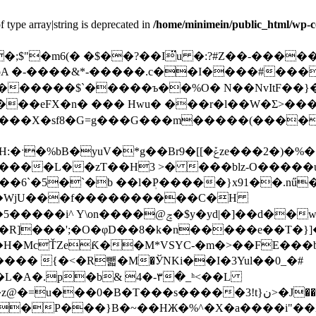
f type array|string is deprecated in
/home/minimein/public_html/wp-c
BoA �-����&*-�����.c��I����#���
L ������$`�����ъ��%O� N��NvItF�
����eFX�n� ��� Hwu� ���r�l��W�Ʃ>�
���X�sf8�G=g���G���m�����(����lb
ݞze���2�)�%��GUn�ڠ�u�>��Z�֨u;r��
�6`�5�`�b ��l�ܲP�����}x91��.nű
c�*�T�WjU���f����������C�H
R]���';�O�φD��8�k�n�����e��T�}]�
L�A�.p�b& 4�-۳�_ʰ<��L
��3!t}ن>�J����UMeẪ[�ת�:��Mm�P H�I�TVQ,�Ut#�}
��P���}B�~��HЖ�%^�X�a����i"��