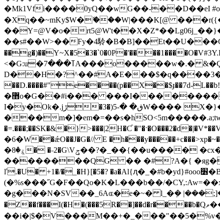
�Mk1Vfi����0yQ��wG��-��D��eI #
�Xq��~mKy$W�ޭ���W|���K[@ ���r(
��Y=@V�o�rt5@W't��X�Z*��Lg06j_��
��s#��W>��Fy�4駖�B�B]��Et��U���C�u��9�C�2}]޲��F�]
��g�)��Y~X�5�3�`0�0P�'����1����O�V#3
<�G:u�ߠ���7A���o�����w�.� &�Ç��z�u TJH�?C���N��6�$`W�օ�KL�DF����+�@�?Õ�*�0CK[!_��+[3ܳ-��_-̝
D��H�?^��#A�E���$�q����3�,Se���������*�J��
��D.����#"e����(p��X��$ɟ��7d-L��b!��rTm�h|���W�-()P�*�X�
�޻o�G��#i��� ���I����������Nw��G����j�n��nm�j�n=`��:R ��(�a�6Bog~$�_#�Q�V���R�2
I�y�Ok�.јڒ�3�)ڧ� �-5W���� X�}�.��ȟ��c-�@[�"�$�o0�G�ǒ�[�Ih�6
�=.���;��SK�&�}>���|2H�Ƈ �"�ˑ�O���2�d�|�
�6�W��ǽO��J�G�// E �h���y�����+c���>xp�~�����W+�<�(�D"�1���Z��ӿ_�,ư
�ۼ�8� �˗2�G\Vݯ��?�_��{��u���� �cx��Պ��L1�P�r��\Ȥ*�)�%�E� �qr��(�ˏ �B�P+�.�3�cR�����v/
��������QG �� �#?A�{ �яg��
ľ.�U� +1�/�_�H}[�5�? �a�Al{ԯ�_�#b�yd}#ooo׶�В�eI)U[�n���ht;�)�/���Q��`H2�J���\<*�6�aI�-~�^Q�/�D�/� 5@|K(�m�*
(�%s���˝G�F��Qo�K�L���b��/�CY,:Aw=�
�g���N�SV��_6Aɶ�e�~� l_�݀� |���;]�Ʒ
�Z��f���I(�H�(���5R��]��d�r����b�Qވ��U�����l�I�����z�V�?��O��7c��ӻ"�a}䋇
��i�|$�V���M��+�_���"��5�%v� 