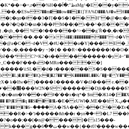
��y����!k������~��_(��o�6�l
�|;�qɑ�#��3�F[��S�1��/H"�@�n:�n#
.��?�Q�D�sn�3��PM��|� v��^�(E���
Q ,�qb_�� %�!������^>��g`Ȑ��,�r�
@a�C�~d�V.�#U��a�Y]��� E�_
-;�,�����y ~]�{� ��R<�������!��O�Rh+oI7
 C?=K2�s���������ґ�y4~"�������%�!%�p�
PY�_C���F���aJ�MRo�����]
i:SL��d� t���|���S�S�����(|3��מ.�]
x�L)�;�!�'�lQc�]�27��"�K������L��K/`��̺=� 
ŗX� k�Ifw�`j����1����.�V�dJ��� e.�
t�UR0Q��#�
��>�����sc�K�7�Y ����w����h��[!{�I:��
q��"��/�"�!��!�?�6~ެ����A�?$A��>��C
��R�>�'ӭ�����&h��r �ynۘ��=I�L7 �
�?�o��;��[�n@� ���[�l s15���-
�w����75j��(v(�Ev�|