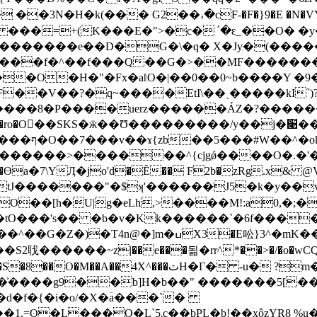
 ��3N�H�k(��� G2��،�cF-�F�}9�E �N�VY
���=+(K���E�">�c� ՛�ԑ_��O� �y�2�`�^F=
�� ���f�^��f���Q��G�>��MF������
�O�H�"�Fx�aǁO�|��0��0~b����Y �9�
F��V��?�q~����EtI\��ˎ�����kI`)?
��� W�޸��˙���=x����8�P����uer
z������ÁZ�?������
�Өa�7\YӅ�jo'd�Ȇ�� F2b�zRg.x& @V�q@�
O��[h�U|g�eLh,>����M!:a0,�;�
�ߎX3�E㕬}3^�mK��l�T�3v)�݌
��S2聀������~z|��e��
�됢�rr^*��>�/�o�wCQ�
4X^���ٽH�Γ� -u� ?m�R��T���X7
ʹ�͗����g9��b]H�b��" �������5[��
Ø�d�f�{�i�o/�X�ؔa���`�
xôzYR8 %u��嚦�ӹ�F�� ٴh8��|Y�-