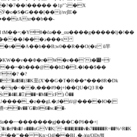
��!����� �1p"`ג�X
o�S�G���[��(/sv݅jiE�
��=;�Y8�ŏә��_ou����g�����ǉ �!��
��J���ذ���х
�s��A��h��B;w0��R��O(�z ŭ羋
u4��=�b���@��hD�L�l��$��
�? �?
�� �a�$�)3�K⾄(X'��G�T�R��*���8R�Dk
4�L�)��=�M�cF ) Ŏ��
U����_�z��gL�;f�rl/@����Ю�|
�槱<ɂ�v��`G�b96�w.��-
��Kn>Q4]��BI܇�-)(q/QDs쩤