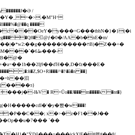
Y�_=�>.�M"H״
:��g�����f�����חB)�Z��+�
�a=��1b��2Ij9��ďH��,D�fz���E�
j�-ЊV � R=Ŭo��J���m����k�nt�}
(�H�����cdI�'�y�뽰�w���!
r�T�H1�"ŸDů���=���jckXlF�#롌#��8/