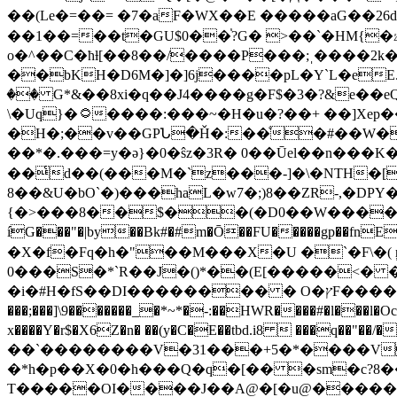
��(Le�=��= �7�aF�WX��E �����aG��26d�K*��>�=,r��%H��ظ'':�آaMg^�E
��1��=��t�GU$0��֓?G� >��`�HM{�ۓ��,�ESw7��m���ow��[�1]`FA%D���A#�wH��ط�067|��Z)�j�6T�X��
o�^��C�ћƚ[��8��/����P���;ˌ����2k�
��bKH�D6M�]�]6j����pL�Y`L�eE
�� G*&��8xi�q��J4����g�F$�3�?&e��e
\�Uq}�۝����:���~�H�u�?��+ ��]Xep��� ��.��`�ء4��}����������"~d�V��:���֍UG
�H�;��v��GΡՆ�Ȟ�:��ͤ�#��W��
��*�.���=y�ǝ}�0�ŝz�3R� 0��Ūel��n���K�'��
��͑d��(���M�`z���-]�\�NTH�[zě��*
8��&U�bO`�)���haL�w7�;)8��ZR-,�D
{�>���8��$��(�D0��W���������\
íG���"�|by��Bk#�#m�Ō��FU�����gp��fnE
�X�f�Fq�h�"��M���X�U �`�F\�( 
0���S�*`R��J�()*��(E[�����<� �'��׭���W2N�S/������Djk�����$?(u�Њ��B
�i�#H�fS��DІ�������� � O�ץF����;�z�am�W��v�#�'��x�ƣ*� $m�Ж14�]�̒�XZ���@i�Regu��S2
���;���]\9�������_�*~*�-:��HWR����#�l���l�Oc�� �P(�3t�q ��S���f�ޅ�E� eUWl�,ME��h Xݡ
x����Y�r$�X6Z�n� ��(y�C�E��tbd.i8  ���
��`��������V�31���+5�*����V
�*h�p��X�0�h���Q�q�[�� �sm�c?8�
T�����OI����J��A@�[�u@�����k���g��ٽ��6��w��{��r0?���