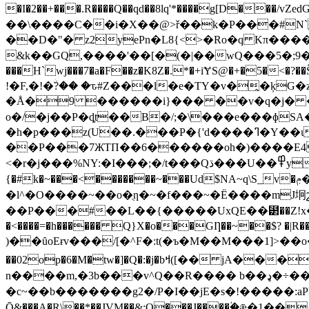
�I�2��+���.R����Q��qd��8lq'*����g[D���/vZ
��\����C��i�X��@>ř��k�P���#N
��D�"� z2yePn�L8{<>�Ro�q Kπ����
&k��GQ,����'��[�(�|��wQ���5�;9��W�LŖ���|}'�AX
���H`wj���7�a�F��z�K8Z�.*�+iɎS@�+�5�<�?��Ŝ!/ר�6h8�P���� ������ī���KQ��c���OeY�y���=G���tbhN�}�}
!�F,�!�ۨ?�� �ԏ#Z���l�e�TY�v�̭�ķG�z�5Zqܦ�9�"��g(���¸�v��y�xV>�J�8|rg�� F]7uOg����Q8�򊶨@ƒ�0�/A
�Å�9 ������i}��� ��v�q�j� ��kb $V��
o�/�j��P�ȡt��B�/;�\���e���ɸSA��J�6
�h�p���z(U��.���P�{'d����ߣ�Y��ι�y�HA1 W��_q������a'�y_\E4������!B�@�
<�r�j���%NY:�I���;�/t���Qڌ���U��߾y�o��_/�T/ke� }Y3"�b�Z�J[0�x�"2�� �QO�ǎW��������;�:łi�Z,$O+Rl���/^�!\�à�n ��]
{�#k�~���<�������~���Ud$NA~q\S_v�ݦ�Tg�G������J�v.���?4�|9h��܆��c�����v�=h��汩
�l^�O����~��o�ֻƞ�~�f���~�Ë����mJ坰շo
��P���#��L��{�����UxQE��⹲��Z!x�G�
�<����=�h������ Q}X�o���GȠ��~��$? �|R���;f�٣���± 4��l�1d��i��� �f
)��ȗoEɍv���/[�^F�:t(�ъ�M��M���1]>��o�
��02op�6�M�tw�]�Q�:�j�bߞ([�� jA���?4��o҂�Qҧ|����dzDg+��匉Z^����� ��t�|�P��C��; x�>�z�F1��J��
n����m,�3b���v^Q��R���� b��ډ�÷���/�k�22��m��r��+�_[^����/B��q�.��g�o��Op��u�7��� `��
�c~�� b�������g2�/P�I��jE�s�!�����:aPl��غ���5�2�#6x �0
Ō&���A�R\��*��JVM��&:O���J����ؙ�ǣ�1