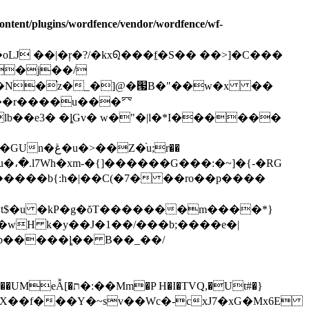
ontent/plugins/wordfence/vendor/wordfence/wf-
�j��/
�}�N�͘z�_�]@�՗B�"��w�x ��
���r����u���㓁
��e3� �ȴGv� w�"�|l�*I������
�����b{:h�|��C(�7� ��ro��p����
wH k�y��J�1��/���b;����e�|
X��f���Y�~sv��Wc�-cxJ7�xG�Mx6E