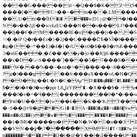
��\��G���[��[d >�Q��$�K�Z=(S���
����[��FC=��>�m�� �.LM����l�
��.U�ēo��ЇH�(� ����w|D1ٷ@��J���H5��0�h{L�E��>�\�d���]zr�&���zAxr��b��-
N.�s��2@��wykaEU���N��s���Lf?���
��Ҕ��F�zM����8E�u]�q��[s��,�S
>!�.�rP Q�t��Es�}�2ʄ��C����ԸѢ�SӞ�
�ip�{�~*��E)�4�{�rU�v0�
$��$�r%K��
Ͽ�s6E���;�Z��:��y�]o\��R]j6.����^x
��x�D�'ޅ>S����٬]����5�7���S����ܓu��46j���ɽ؍�x�+�إ�c���^�^�\y�KW��v��Φ�r�W�e��`t�⭴=/
���W�.��%��~�mt�=�j���/��~8��
? g�)���g� ��fc���aX���vԃ�H�Q
P�3�hj;��L�N�C�ԡr"D\�l��q��� �L���
$��l�#�J�wr�ppr L8ڸzYB"�؞�X���$� >a�+����Ն�q�I�z�Y�5��YX��]Y�~�KS~!e�q�<��,���#9�j+l��QU�Q3 R�
���f�z�=�Ҷ��|{���������0�*�/��w�B)�h
�Þҡf�U���[w��ќ�:�K��'K; T��
�~S��@t'ѿ�g��/G}�~�3A~���0�a(��=x��#�Ɲw@�~
���m��u$2��{y��w�y�(�����'��R�����] o�J*�,
��{�/M6�'����m�ý �N�;W�򻺯�u��3 D�5�w͘�z0�G��A��_
��VV��ջ�;7���͘���XM {�T<3|��?w.��2�#��8́�Ɲ�|�m����+�'�#��"VkJ?:����
ts�������ɉ���1�Ԛ�[�@�Y��[�Д�̅���O��;�ó �