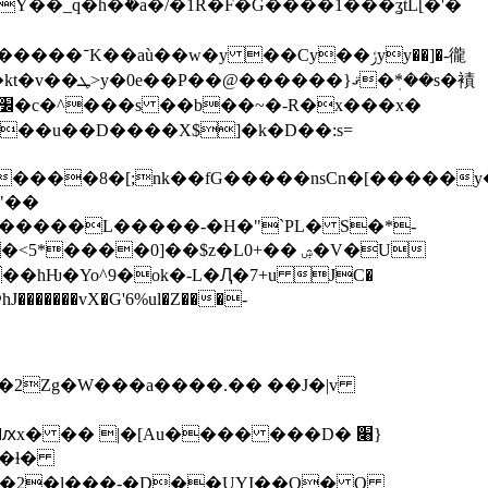
�_q�h�݅�a�/�1R�F�G����1���ʓtL[�'�
F��u��D����X$]�k�D��:s=
���8�[;nk��fG�����nsCn�[�����y��
u"��
������L�����-�H�"`PL� S�*-
����0]��$z�L0+�� ۺ�V�U
��hǶ�Yo^9�ok�-L�Ԯ�7+u JC�
T��ɫ�
�+�2�l���-�D��UYI��O� O