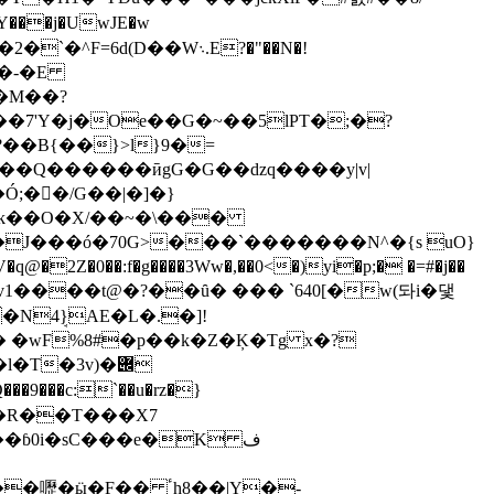
���j�UwJE�w
6d(D��W܈.E?�"��N�!
�M��?
�7'Y�j�Oe��G�~��5lPT�;�?
��B{��}>l}9�=
�Q������ӣgG�G��dzq����y|v|
2Z�0��:f�g����3Ww�,��0<�)yi�p;� �=#�j��
�N4ܱ}AE�L�.�]!
��9���c:`��u�rz�}
�ɓ0i�sC���e�K ف