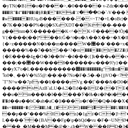
�yTN(�B}�o�P�� �>,�0����� v-Zǳ�i��
���lR"�4"��P��ŏ�§R�(�"�Ra�ʾ٪���O�`-V��� 
�w�����HUqޕB������- �<~T?�+L�oBc|��������e��D�G�\�q� X�Jy�(�����-�E
�7K��3��P%�(ȡ�SXaXDT��Kt��-�
g��mm�X������K<^�K+F����!Ȍj�
V{����(��]*��fcǴ�^t�u�A��X��=�X�l
{�>z�����N�h��m�
�����%��7�߿��5�^?�m�����{h�ZZ�{�ro�O�ٓ�SKS�ӝ��Ʊ���������/y��j�׉��Ó;��/G��|�]�}
{�E����4ڇ�O�3��tW~�d���;{]k���ه��c���ף�O��7���v��ɤ{zb��5���#W��^�ok��O�X/��~�\���
���;��޲��W���8������w���9?y}��������>������^{cjgǿ����O�.�'�J���ó�70G>���`�������N^�{s uO}
��yX7'o�L��������
��΃��8������g"It�m��
ߣo܆�0 ��V�%55@:��:��7No�F�.5�-�{j)VO�<7tJ�������"�$ʞ'������J5�k�y��v1����t@�?��ȗ� ��� `640[�w(돠i�댗
`T"N^w��7pfy��l(����yVg ��[`���&�D0�
����9vAzB`aLU�4ݣ�ܰl1d��BlZ�{�TE�tO���'s�� �b�v�Kk������`�6f���� �wF%8#�p��k�Z�Ķ�Tg x�?
��u�m���k�I��/���Ӱ�Њ�z�P�i����^��G�Z�)�T4n@�]m
�'�d��a��bC�ah�aC�]i���o�t'��Q�4��X
��v=�����=�{ ��Lb�_{�J}���[�ͧI��U��R�S�8��O�M��A��
��p��"���%Ht��n]�1gt/�C�]!~
L����`�{BA��Fg�\p�bQd�vu �F�~UN
���_�M���M�@�>.ch�W���BD�3��1,=ʘ�L���O�L`܄5c��bPL�b!��