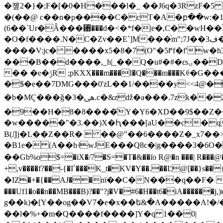
�졮2�}�;F�[�0�H���l�_ ��J6q�3RzF�5
�(��@ c��n�p����C�cT�A�բ��w:�1�
(6��`Ur�Â���␸���d�<�
*f�|e�,C� �wH��Ȋ�
�O�f����.N�C�Zv��E`]M���֨m";7J��3ف��ʘ�̨�ϥ]��3UR��;�n� l��l�8l�ˬل��z����u|
����V:jc� ����x5�8�7(O"�5ꛂf�f'w�
���B��d����,_h|_��Q�u#�#�ԑsۍ��D�n�@��,j�`+I �q��$Y�1At��,8���k 5�Fq��̄^����� ai��_R�Q�4��
�� �e�ݱR ;pKXX���m���I�Q���m���Kꑁ�G�������+ K-� O^������c��i�qsK���*���V�_��|{��!
�$�e��7DMG���0'zL��1/����y<<4@�
�b�MҀ���ǧ�ﱓ�3.c�&zǆ�a���.7zk��2u|
�9��H�8�8����҇Y�Y6�XD��9$��Z��
�w�����"�3.��)X�Ԧ���[aU��c�q
B(Ԓj�L��Z��R�  ��@"��6����Z�_x7��>
�B1e� (A��h˧wJE���Q8с�|g����3�6O
��Gb%o$=�iX�/7�S=�T�&��ſo R@�n ���| R���
+,v����f?��-{�I`���K_t�KV�Y��.��Ľ@[�
�IZ�+�{��AJ��nϊ��C�N���q��F� q�
���
Uf1�o��n��MB���B)?��"?j�V�#6�H��t6�iA������j,)ѩ�ZcY� (Ҭ47�ل"�J��R���d��
g��k)�[Y��og��V7�e�x��ե&�A�����A!
��l�%+�m�Q����f����]Y�q 1��0|