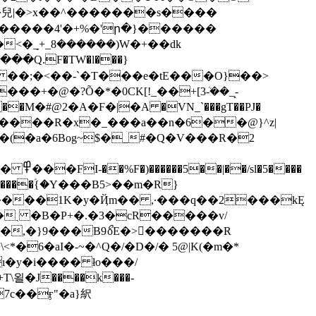
�.�兒|�>x��^�������s����
�������4'�+%�'ր�}������
<�ܻ_+_8������)W�+��dk
E��?ҽ��/ ��;�<��-`�T���e�tE���O}��>
���m�]�em�=��s�hSO<5m�����.a;tw<��9y��t�9\��kxW������{��fy�z}� ߾���FI-��%F�)������5��|��/sl�5��
��
��� �����ؑ{�Y���B5>��m�R}
,�}9���B9ޯoE�>򿒟�������R
ı�y�i���� ło���/
\욀�J����k���-