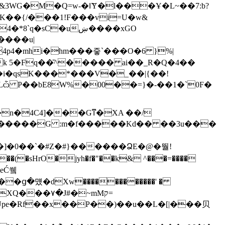
a&3WG�M�Q=w-�ǁ͝Y�l���Ұ�L~��7:b?
K��{/���1!F���vi=U�w&
�sC�uښ����xGO
p4�mhi�hm���즣`��ּ�O�6 }%|
Lѽ P��bE8W%�00��=}�-��1�`0F�
n�4C4]���Gͳ�XA ��/
GQ�����G :m�f�����Kd�� ��3u���
)�]�0��`�#Z�#}������ՁE�@�뛀!
 ���(�sHrO�jyh�f�"��k& ^���=����
�eĆ쒴
]��ց�먰�dXw������������' �
~�Upe�Rf��x��P��)��u��L�[|���⻉