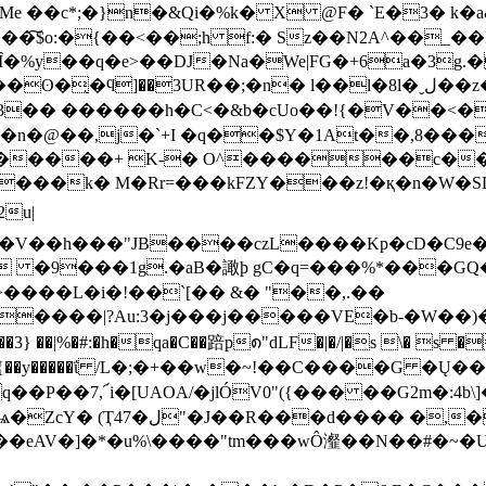
 Me ��c*;�}n�&Qi�%k� X @F� `E�3� k�
�͠$o:�{��<��;h f:� Sz��N2A^��_��
%y��q�e>��DJ�Na�We|FG�+6a�3g.�4�*8`q
h3�� ������h�C<�&b�cUo��!{�V��<�4
���k� M�Rr=���kFZY���z!�қ�n�W�S
V��h���"JB����czL����Kp�cD�C9е�
 �9���1g.�aB�譀ϸ gC�q=���%*���
����L�i�!��`[�� &� "��,.��
�����|?Au:3�j���j�����VE�b-�W��
@��3} ��|%�#:�h�qa�C��踣p၈"dLF�|�/|�s \� s
�}s��{��y�����ΐ /L�;�+��w�~!��C����G �Ų�
�P��7,՜i�[UAOA/�jlÓV0"({��� ��G2m�:4b\
�� �,�XQ���۷�J#�~mMק=
�/��eAV�]�*�u%\����"tm���wÔ瀣��N��#�