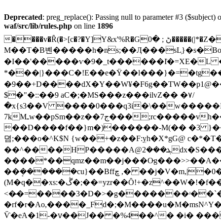
Deprecated
: preg_replace(): Passing null to parameter #3 ($subject) o
waf/src/lib/rules.php
on line
1896
����v�Ȓ(�>[c�?�Y]Y&x'%R�
Gڻ ; �0�����(|*�Z��;$"�m6(� �$��?��I̈u �:?#Z��-�����oǇ ��|�ŗ�?/�kxᡚ���f̠�S�� ��>]�C���
M��T�B볜�����h�ns;��Ӆ���sL̹}�s�
�I��'�����ѵ�9�_t������I͗�=XE�
*���|}���C�!E��e�Ϋ��l���}�=�tg
�9��+D����dX�Y��W¥�F6g��TW��p1@�
$�"�::��9 aC�;�MS���z���ilvZ�� �۷/
�x{s3��V ����0���q3i�\��w�����H:�ˑ�%bB�yuV�*g��Br�]]�9
7kMـw��pSm��z��ج7���;rc�����vh�����L��zƬ��H3 >� ���blz-O�����u�،�.l7Wh�xm-�{]������G���:�~]�{-�RG
��D����f��}m�)������-M(�� �3 }��
뎜;���o�^K$N {w��+�z��F:ܸyh�X*gG@ 
��^����HP�����A@ܔ���2dx�S���5�����i^ Y\on����@ݘ�$y�yd|�]��d��wt$�u �kP�g�ŏT�������m����*}
����*��qmz��m��j���O̵g���>>��A��
��ܱ������cu}��Bffڇ ,� ��j�V�m,|�0�H�McŤZeƘ��M*VSYC-�m�>��FE���b�����ȴ�� B��_��/
(M�q��xs:�ڴ�;��=yzr��Ȏ!+�z^��W�!�f����� {�<�R뺇�M�ЎNKi��I�3Yul��0_�#
<�̶�=����3�D�>�g�������ʴ��`�
�rf�r�Ao,����_Fd�;�M����u�M�msN^Y�z@�=u���0�B�T���s���
Ѷ�e͘A�1-�ꮩ��J�� �%4��^� �i� ��