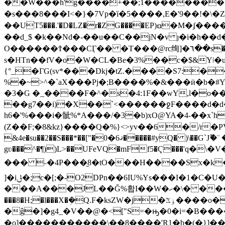
��W���h'g����+��;1��������>!
�s���8���I<�}�7Vp�ȉ�5����,E�'9��!�\�
��UT5���.'�D�LZ�r�ZG����EP)ߛ�M�ʄ����(�������M��/ ������{�^j|�|��{Z�����־K��aù��w�y ��Cy��ݬyy��]�-徿
��d_$ �k��Nd�-��u��C��jN�v ȷ�i�h��d��7�_�ݦ��Ȯ[Սd�mY�F���]�/�n�D�l�fc&-�kt�v��ܛ>y�0e��P��@�
O������Ϯ���CӶ�� �T���@rc绚]�٦��s����� n�� �!�,9O�7��L&���N�w���ֲ�G�[����7�׼�c�^���s ��b��~�-R�x���x�
s�HTn��fV�o�W�CL�Be�3%��c�$&Yǀ�
{°_�ΓG(sv*���Dkj�tZ.����S7:
%�~>^�`aX���Pj�;B����%�&���ӥ�b�#
�3�G �_����F�^�s�4:1F��wҮ,l�o��]d
��g7��i)�X��`<������ջF����d�d�
h6�'%���i�骴%*A���/�3�b)xO@YA�4-��x`h�
(Z��F;�8&kz}����Q�%}<>yv��6�/r�
&4e�su��2��S���*��["�ޤ6�0�����#yQ� )\��G`Jޫ�¨ ���{�Cp*V���o�/�=����1A`�+!��c��@hJ�������vX�G'6%ul�Z���-
gʋ���^�¶))L>��UFeVQ�mFf5�Ҁ���'q�
��� ˶�4P���֦8�tO���H����Sx�k�
]�iݪ�;c�[;�-O2DPn��6IU%Ys���I�1�C�U��" Qei �W����i���N���l7�N!P�4��2Zg�W���a����.�� ��J�|v
���A���JL��Ğ%홥I��W�ހ�\� ���u~�4�4�z�N��9�77x.V$q9���^
���8�H;�l���X�ܲ�Q.F�ksZW�j�ۏڴ����o�a��f�Mޓ��j�c��1d��������q}/��I��l�����ԕx� �� |�[Au���� ���D� ׈}
�ĝ�]�g4_�V��@�<["S=�ԣ�0�i=�B����
�o]�����������\��8����'R1�b�(�}]�