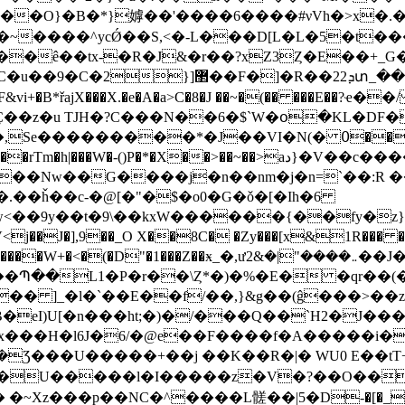
o��O}�B�*}嫭��'���� 6����#νVh�>x
{�~����^ycǾ��S,<�-L���D[L�L�5�t
}��ê��tx-�R�J&�r��?xZ3Ȥ�E��+_G�
�R��22ܕտ_�����Q.F�TW�l���}
Y.F&vi+�B*řajX���X.�e�A�a>C�8�J ��~�(�� ���
VI�N(� ߀����M�#@2�A�Ϝ�|�A �VN_`���gT��PJ�
�>��~��>aد}�V��c�������R�x�_���a��n�6��@}^z|
V*��V<j��J�],9��_O X��8C� �Zy���[x&1R
܅����"|�&2��J����1K�y�Ҋm�� ,·���q��2���kĘ
� ]_�l�`��E��f/��,}&g��(ĝ���>��z�
�x���H�l6J�6/�@e��F����f�A�����i�
���U�����+��j ��K��R�|� WU0 E��tT+T
�~Xz���p��NC�^����L髊��|5� D-�[�_