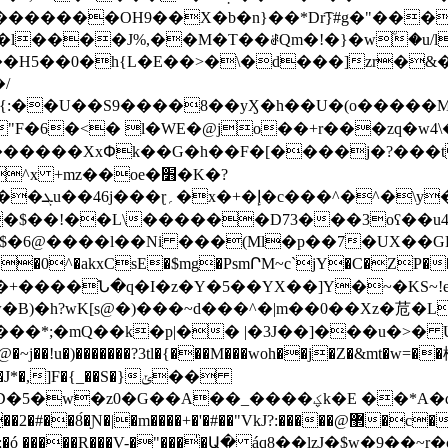
����OH9��X�b�n}��*Dr͡}#g�"����?�7
���J%,��M�T��ꂡQm�!�}�w٘�u/lӰ�
/
{:�
�U��S9����8��yӼ�h��U�(o�����M tM
l���"F�6�<� l�WE�@jo��+r���zq�w4\��
������XxՓk��G�h��F�[����j�?���t
 +mz��oe�׻�K�?
o�$��!��L\������D73���3oʕ��
$�6@����l��Ni ���(Ml�p��7�UX��GF
��0^�akxCsE�$mg�PsmՐM~c`jY�C�ZP
?wK[s@�)���~d���^�|m��0��Xz�苊�Lc �
���*;�mQ��k�p|�� |�3J��]���u�>� 
j��!u�)�������?3tl�{���M���woh��j�Z�&mt�w=�
]F�{_��S�}ݵ��
����ؼk�E ��*A�da��ޟ�������gj���C�P6��+|
�@޲�c�'�c�eP�s�J o���uGV�K|`~�l��[�l��v�s7�����R=��%^R�K
����R���V-�"���̍�Ա� áq8��lzJ�$w�9��~r�c��"'