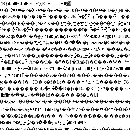
edG(B}�>��~-��KYQ,R�� �軅
`�+�<��
�e�5�+0��Pf�� D�ДNti�ޖ������J�Ə /
�Lw&�d�Q�3�f����jaɂ%�+)���U���
�� |� 5>��ף�=j���ll���%�@��q ����
(�i
A�b�nE�m/
�*@��I۸ �?��o�p5�o��>�B�v���|� *w2
t���[�ơ����U4fhL'+���Z�ܕM���`�6ط���-
��P���7ЖTП��6������oh�)����E4�|LP�6ܬAʗ�
�yl�_�"�Շ}�RmM}�O��- �W�~*=+
����{�'O�|x�f�Lԑ�|
���"ثL����b%j( ����ƽ}
b/�����иԵ���B�jx�B-"�K ?����>-���
��َl
�g�T�#��/�>�� �� Ȏ�`+� ���/����e���g
E��8�?
��{Y���D%��C�f�A�gI5 ��qq�2~���=�6z