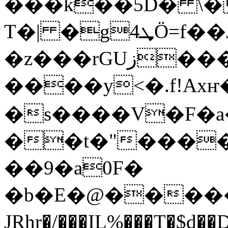
���k��5D� \�d�ړx�z����u<�I�c�xE�`�%@�
T�| �g4ܜÖ=f��J?��e�/
�z���rGUز�����#��,�=I��1/
����y<�.f!Axҥ�ړ��
�s����V�F�
��t�"����.
��9�a0F�
�b�E�@�����
JRhr�/���IL%���T�