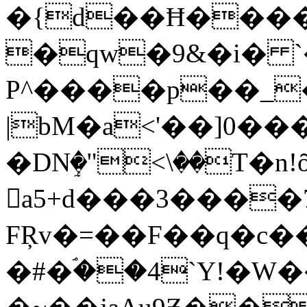
�{d��Ħ���
�qw�9&�i� 
P^����p��_
|bM�a<'��]0��
�DNٟ�"<\�
�T�n!
a5+d���3����
FŖv�=��F��q�c�
�#�ۘ��4`Y!�W�