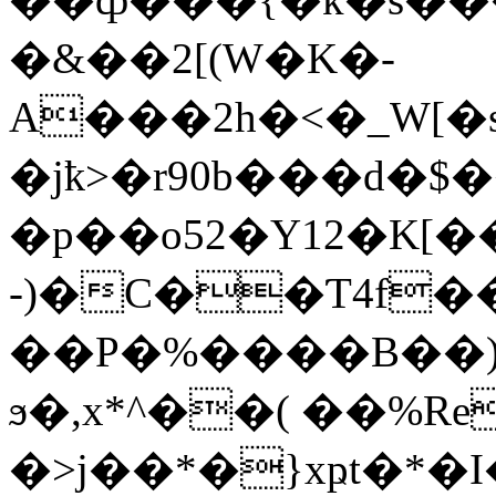
�&��2[(W�K�-
A���2h�<�_W[�s
�jҟ>�r90b���d
�p��o52�Y12�K[�
-)�C��Ƭ4f
��P�%����B��)
ϧ�,x*^��( ��%R
�>j��*�}xҏt�*�I�ߟo�^�)R��kU�"� &���z"�KJ