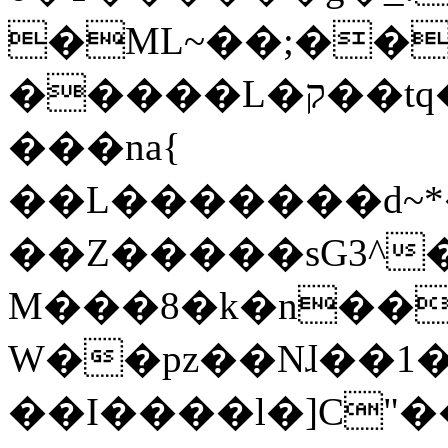
�ML~��;��
�����L�ק��tq�K����nNF2�C��b��Y1h˜�!
���na{
��L�������d~*�
��Z�����sG3^�
M���8�k�n���2.�~Rq��ڽ{
W��pz��Nɺ��1����l�
��I����l�]C"�