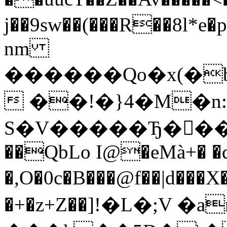
j��9sw��(���R��
nm
������Qo�x(�b
 ��!�}4�M�n:
S�V�����Ђ���
��QbLo I@�eMà+� �
�,O�0c�B���@f��|d���
�+�z+Z��]!�L�;V �