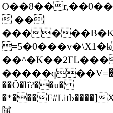
O��8��r,��0�
 ��|
������B�K
=5�0���v�\X1�
��^�K��2FL���
�����q��V=܎��V��`��������5��imX��5�ml�������j��f����!`�|
��Ǒ�lǐ?��u�
�*���F#Litb����
陚