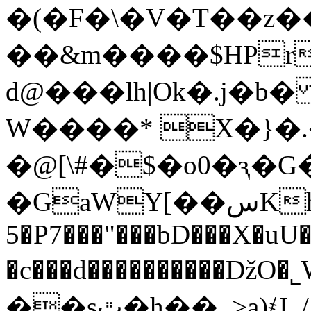
�(�F�\�V�T��z��٬u�J���u�
��&m����$HPr
d@���lh|Ok�.ј�
W����* X�}�.
�@[\#�$�o0�ԇ�G
�GaWY[��سKhCO<�lz�`��.�v�9x��s���;y�s��������;���Ɔ\��0�;v��\��
5�P7���"���bD���X�uU
�c���d����������ǅ
��sٿ�h��_>a)҂J_/