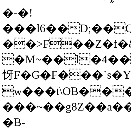
�-�!
���l6��D;��
��>F��Z�f�&
�M~��l�4��ќ
㤉F�G�F���`s�
w���t\OB��
���~��g8Z��a�
�B-