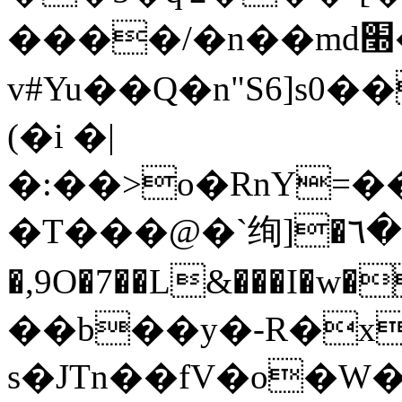
����/�n��md׭��F2붬
v#Yu��Q�n"S6]s0�
(�i �|
�:��>o�RnY=
�T���@�`绚]�٦�s����� �� �!
�,9O�7��L&���I�w��
��b��y�-R�x
s�JTn��fV�o�W