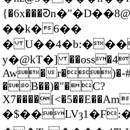
{�6x���ᘑn�"�D��8
��k�6��
� U��4�b:���
y�@kT�] ��oss�4�
Aw�r�)�-#
�B��)�"�C?
X7����[<�5��E��Am
�$��LVȝ1�F