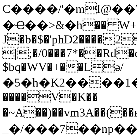
C����/'�mI@�
�Ҽ��>&�h�� W+�
J�b�$�'phD2����2
|;�/0���7*��Rd�
$bq�WV�+��Lә/
�5�h�K2����1��
����V�K��
�~A��)��vm3A��(
_�/���7��np��