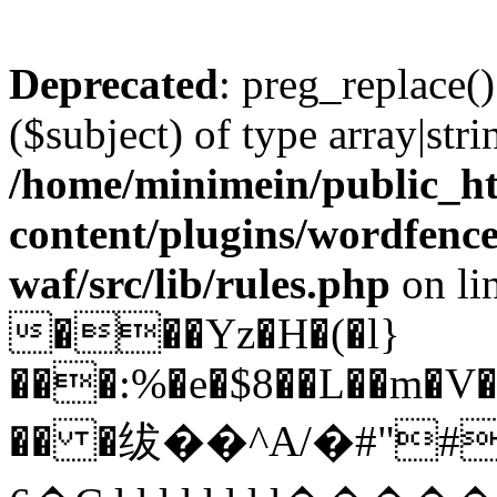
Deprecated
: preg_replace()
($subject) of type array|stri
/home/minimein/public_h
content/plugins/wordfenc
waf/src/lib/rules.php
on li
���Yz�H�(�l}
���:%�e�$8��L��m�V�
�� �绂��^A/�#"#