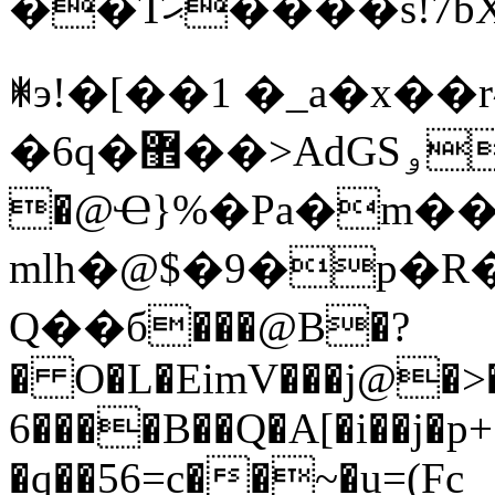
��Tޙ����s!7bXPw�W�̓��*)�:��L9����2LÒh�ူ3��
ꂐэ!�[��1 �_a�x
�6q�޾��>AdGSۅ:
�@Ҽ}%�Pa�m�
mlh�@$�9�p�R�
Q��б���@B�?
� O�L�EimV���j@�>
6����B��Q�A[�i��j�p
�q��56=c��~�u=(Fc