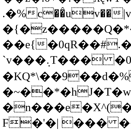
.�%c��̂uv��|vIps
�{�z�����Q�
��e{�0qR��#.
`v���܉T��� �0�W��rX�}
�KQ*\��9��d�%
�~��*�hJ�T�w[
�n���e�X^(
F�'�| ���