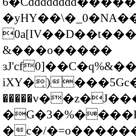
6�Cdddddddd���
�yHY��\�_0�NA
0a[IV��D��t��
&���o�����
ɜJ'cf0]��C�q%&
iXY�̩)���5Gc
�����v��z�J��
�G�3�%����R
�c�/�=o�����