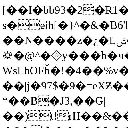
[��I�bb93�2�R1�p
s�eih[�}^�&�B
��N����z�¿�Lݰ����M����!
⛮�@^�۞y���b�ҹ�%o
WsLhОFȟ�!�4��%v�
��|j�97$�9�=eXƵ
*��B�J3,��G|
��)t!rH��&�