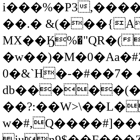
i���%�P3,����3(��Y��
��.� &(���{
MX��Ӄ%�"QR�(
�w��)�M�0�Aa�#
0�&`H�-�#��7� 
db�����(�;
��?:��W>\��L�
w�#,Q����#]�
jun9$��F��