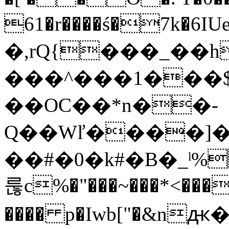
61�r����ś�7k�
�,rQ{���_��h���@H�a
���^���1���
��OC��*n��-
Q��Wľ����]�g
��#�0�k#�B�_ˡ%fO9� ݒb]��ؚ�Opa+��R�I�+��'���s��J\�5yu�A�����63
룮c%�"���~���*<���
���� p�Iwb["�&