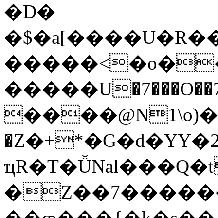
�D�
�$�a[����U�R��
�����<�o��.�@��ږ��U�
�����U�7���O��ڕ7v�s�=��6��n@X]�%
����@N1\o)�O
�Z�+*�G�d�YY�
ҵR�T�ǙNal���Q�t
�Z��7�����
��ȹ���{�k�s��