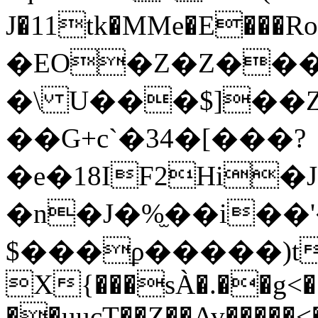
J�11tk�MMe�E��
�EO�Z�Z���JE,,d
�\ U���$]��
��G+c`�34�[���?
�e�18IF2Hi�
�n�J�%̫��i��
$���ϼ�����)tX�
X{���sÀ�.��g<�
��uucT��Z��Av�����<