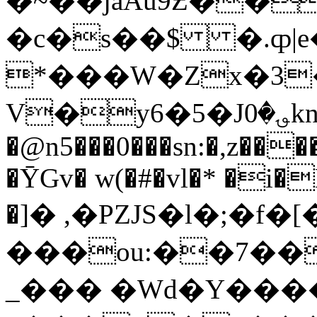
�~��jaAu9Ƶ��
�c�s��$ �.ȹ|e
*���W�Zx�3
V�y6�5�J؈�0kn�
�@n5���0���sn:�,z��
�ȲGv� w(�#�vl�* �
�]� ,�PZJS�l�;�f�[
���ou:��7���
_��� �Wd�Y����