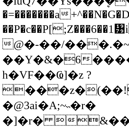
�iúQ7��Ys���ܷ��M
�=�������a+^��N�G�
��P�c��P[;Z���6�
@�-��/���.�
��Y�&�6���
h�VF��Ҩ]�z ?
���z�(��
�@3ai�A;~˵�r�
�]�r� &�