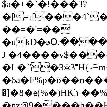
$a�+�`�!���3?
�[=r[���4`
��=�'=��
�ukD�ϧՕ.���
J �4����v$���(
�L�˚'�3ӝ3˭H{ކ+͠m�R��+P����eg]RL��$�����1u���3!t}
�6a�F%p�ó��n��
�]�8�e(%�)HKh 
�nz@9����h��HЖ��