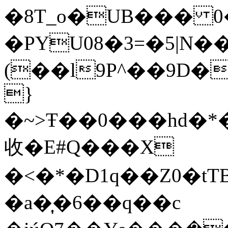
�8T_o�UB��� 0����J`n��r���v�W�����0
�PYU08�3=�5|N�
(��l9P^��9D��J�4�V�����@ۅ�04*����U2�
}
�~>Ŧ��0���hd�*
收�E#Q���X
�<�*�D1q��Z0�t
�a�͎�6��q��c