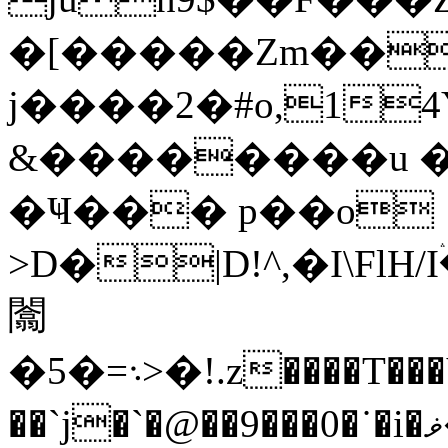
�[�����Zm��6
j����2�#o,14Y
&��������u �
�Ҹ��� p��o
>D�|D!^,�I\F
闟
�5�=܈>�!.z����T���V5X���^5v�I.+��}FJ����"�vX*1�!N
��`j�`�@��9���0�˙�i�ޥ���1a��cv[�?