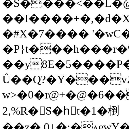
�S����<��L�@�$�2�ٳe�[M��3��.�{�#R
��I����+�,�d�X
�#X�7���� '�wC
�P}t���h���r�
��y8E�5����P�
Ǘ��Q?�Y���vZ
w>�0�r@+�@�6��
2,%R�S�hٕt�1�椡
��z�.0+�:�ʌęwY��