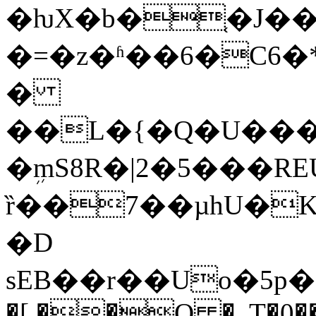
�ƕX�b�֤�J��H
�=�z�ʱ��6�C6�
�
��L�{�Q�U����}O�nŊK
�ܹmS8R�|2�5���R
ȑ��7��µhU�K
�D
sEB��r��Uo�5p
�[ ��O �. T�0�