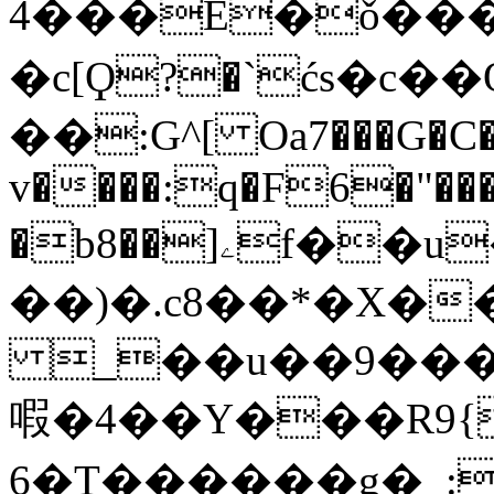
4���E�ǒ���j 
�c[Ϙ?�`ćs�c
��:G^[ Oa7���G�C
v����:q�F6�"���
�b8��]ۦf��u�+
��)�.c8��*�X��
_��u��9���g�����
㗇�4��Y���R9{
6�T������g�_: