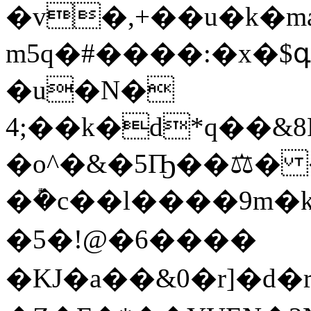
�v�,+��u�k�m
m5q�#����:�x�
�u�N�
4;��k�d*q��
�o^�&�5Ҧ��⚖� 
�݊�c��l����9m�k�
�5�!@�6����
�KJ�a��&0�r]�d