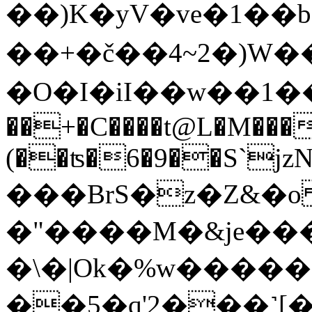
��)K�yV�ve�1��
��+�č��4~2�)W���
�O�I�iI��w��1��
��+�C����t@L�M���
(��ʦ�6�9��S`jzN
���BrS�z�Z&�o
�"����M�&je����
�\�|Ok�%w�����ڼ���������nּ�<����r���u�/
��5�q'2���˺[�