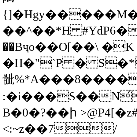
{]�Hgy�����M
��^��*H #YdP6��J ��ܜ�
��Bҷo��O[��\ �
�H�"`P � S�*
骴%*A���8����
:�i���S��N̓
B�0�?
��ի >@P4[�
<:~z��7/