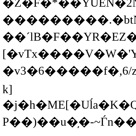
�Z�F�*��YUEN�
���������.�btN
��ˊlB�F��YR�EZ�
[�vTx����V�W�'
�v3�6�����f�,6/
k]
�j�h�ME[�Uĺa�K
P��)��u�̦�-~Ѓn