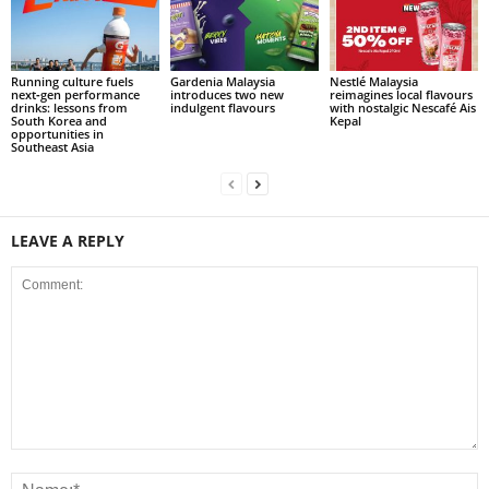
Running culture fuels
Gardenia Malaysia
Nestlé Malaysia
next‑gen performance
introduces two new
reimagines local flavours
drinks: lessons from
indulgent flavours
with nostalgic Nescafé Ais
South Korea and
Kepal
opportunities in
Southeast Asia
LEAVE A REPLY