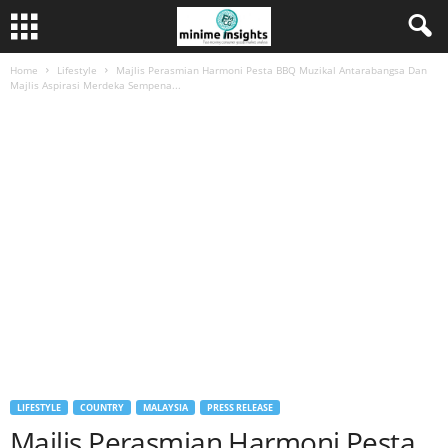
Home
Lifestyle
Majlis Perasmian Harmoni Pesta BBQ Muzikal Antarabangsa Dan
Majlis Aspirasi Merdeka Sempena...
LIFESTYLE
COUNTRY
MALAYSIA
PRESS RELEASE
Majlis Perasmian Harmoni Pesta