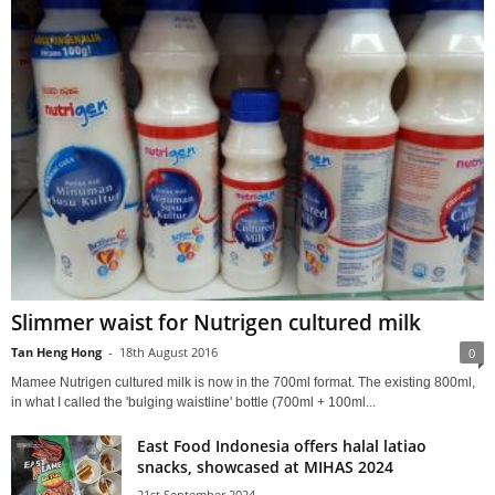
Slimmer waist for Nutrigen cultured milk
Tan Heng Hong
-
18th August 2016
0
Mamee Nutrigen cultured milk is now in the 700ml format. The existing 800ml,
in what I called the 'bulging waistline' bottle (700ml + 100ml...
East Food Indonesia offers halal latiao
snacks, showcased at MIHAS 2024
21st September 2024