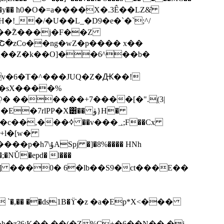
�!_�/�U��L_�D9�e�`�`;^/
��ۗZ���j�F��Z
Շ�zCo��ng�wZ�p���� x��
��v���؀;F��Cx
�r+l�[w�
�,�� ��ds1B�ϔ�z �a�Ep*X<���
�т?6;K��.��(�Z%C+�6��N��.�i-