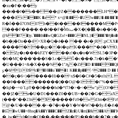
�xu�F�:��y
��t��f�a����@Z�������LH*��
���Ƌc���K �a* x=@�:��+�U!w��U�-��/��`
R�ȫ��ű7OM07 h��i����I����M�P�ũ
���F����:��f��F�̚Mxٮ�X�[�׍.�n��6�_p�ϦߍW���|���$�X��)i�hv�qp�>qk[`���F;ģ^k"f8V�f:ܳ'������-���QoC{H{
@k�f7�)y.`���th��wQ�GZo!+���G�NL}� ���?�#j�n�ud�:rn�����(1�א$ �@g2�J \3�A�(St�X�:
�b�j�Dn��4=XR�Q�4�� �� �e�ݱR ;pCXX���m��E3P���m���Kꑁ/F������+ K-� O^
�������gc��i�qsK���*�d�Vʘ_
�Zƹ�z���kFZY���z!�қ�n�WSL5�3P�
�b�MҀ���'���S�3.c�zǦ�c���.7z�k�
�U���1=&�X���%�1"ԡ�Zt�D �!�����Q�
ݸ:�h|}0$c��H��u`���1 K��:�p�� ^2��� D
��ҫ�6<)�����Hi��^x$�6�C#�5�n!nL 
��θ���������]��O@�1�i"%����
�IqI�~=օ`Lp
Ŧ��0���hd�*f7J�>�<�w"p{O!�E�
��]Z� a�U�D1���Z0��UB+��2�G�aX
(���"��23n� $�����Fz9�w d3m�0Fz9kRߞ�~u:(p�t�����'�A̫��U������ޞ�kj{��ⵚ^�L�H�(�� oz}�-�-]�t�FƘ��µE�j�n
@�/U�/���.�~�7�v��Y�W�W?��$yÆ�4\�8n�6�
�6ʭ�wU��=8hsq�/k��Y���C��!Z�z�}U�m[�&3��A��'K�hA[-������x
�ݪw�vl�[m�Ol��-��r��i�fP}���b�\�7�.v�( ��F�r��&Nҫ�&�hk�B��mQ�a��(@.�#