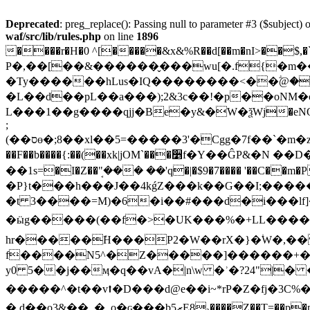
Deprecated
: preg_replace(): Passing null to parameter #3 ($subject) o
waf/src/lib/rules.php
on line
1896
����r�H�0 ^[�����&x&%R��d[��m�nI>��$,�`���Ǻ�ۉ}3;bO��N
P�,��[��&������̬���wu[�.f{�m��ڃ������]��i��?�fq��Lc��,>
�Ty������hLus�IQ��������<��ؖ@�
�L��d��pL��a���);2&3c��!�p��oNM
L���1��g����qjj�Be�y&�W�ѯWj�eNO�cX��
;
(��סɵ�;8��xl��5=�����3'�Cgg�7f��`�m�z�h�%�Y�9e���J�����>�[�k�x������Ь�V0���n��cB��4B������Fͧ������5T>���w��1�R6�ƈ�������(���M���zs��{2�ad��v��G���^��Y�
��F��b����{:��(��xk|jOM`���૵f�Y��ĜP&�N 
��1s=�I�Z��ܱ"��� ��'q�|�$9�7���� '��C��m�
�P}t���h���J��4kǵZ���k��G��I;��
�t 3����=M)�6�i��#���d�i���lf
�ӹg�����(��f�>�UK���%�+LL����1
hr�����ܺH���P2�W��rX�}�۠W�,��
f����N5^�Z�����]������+�
y0 5��j��ӎ�q��vA�|n\w �ʾ�?24"|� ��m�P/��ʅW��a��ep��
�����^�t��v⭡�D���d@e��i~*rP�Z�fj�3C%�
�,d��o3&��_�_o�ɢ���b5ރE8˴����Z��T=��p�pR?]��>�c &L\�"���l�숛 LP��a����ˠFc�B�_�/�j��jZ|Zf���"-U>��̞�]~���v��f� S���a �� ���MC��