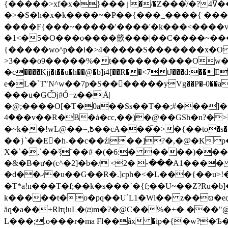
{�����>xf�x�}���ٳ�/�Z���ͧ/�?4ߜ���?>xrp|��'���7O�����7�Go�AU�y��m�����������������@s�w�׻G/
�>�S�h�x�k����~�P��{���_����{ ���
����F{���~�����'����'�k���<����v
�1<�5�O���o����篏���|��C����~���
{�����wo^p��i�>4�����S�������x�O
>3���o9�����%�t����������Ow�
�c����Kjj�t��u�h��@�b]i4[��R��<7tJ���d:��
e�L�`T"N^w��7p�S���ِ����yVg��P�-0��ad"
���u�GѼj#Ó+z��|Å|
�@;����O[�T�0a��Ss��T��;#���]���J�Pb�L��<��G�:`��6�4��Ť����ݻiXLh�
�4��v��R�B�ȧ�cc,��)�@��GSh�n?�>R��\c/�ػ��F����bm ��;����c�ؖO��*�������JOM����7仡
�~k��!wL@��=,߿��cA���֮�>�{��to�s�Il�k��C�#�/�=��ָ�#�`b���X�p a��V��I�)71p������'���Ew
��}`��E�ِh˔��c��źi��]?�,�@�Kp
X�`�,`��ǯ˜��# �(�6:� ����)��
�&�B�ư�(c^�2]�b�/ <2� ֊���A1����
�d��ޚ�u��G��R�.]cph�<�L���{��u>!�`�`u�������u�9ۗ1}�����y�UL���s�S>�j`�/D�Z���0���E�\�\����2��qx�=0|
�T*a!n��� T �f;��k�s���`�{f;��U~��Z?Ru�
k�����t�o�pq��U`L1�Wl�� z��ϖ�eqr��=
ȁq�a��+Rlҵ!
uL�㈃m�?�@C��%�+� ���"@
L���;.o���r�ma Fl��ȃх �ip�{�w?�Ѣ�