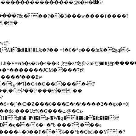
�����7ӗo���?��3���w����{����?
��=
w(돠
}A� �e��.�}�Lӂ�?�� =!�0�*e���fnX�2gq!6-
 �I؏4�֏Ĭ�ʘ4�O��I����-F
���,�Ǜ2��}\���� t��
?
do ���Uz%�G���ٿ@�Cz-
�q�h� '�⧷���
u-!�W�q ����e���c����㢔
#D�q�� 6�+�"b ���7 ���a
�Ɂ�����4|�0��F��%��*h�Qbd\��Y �?