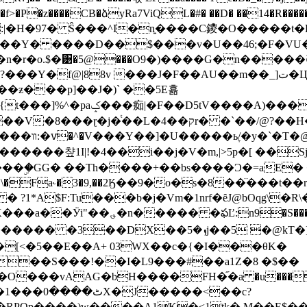
:|�H�97� Ŝ���^I�n͍����C鑁�O�����t�H
�?��Y� ����D��$���v�U��46;�F�VU
�n�r�o.$�͹�5@���O9�)����G�n�����
�ƶ���p]��J�)` ��5E횲
�[�".ָ(3|
G� ��Th����+��bs����Ɔ�=aE� �c��,���ߦ 
a`�\�Fa˞�3�9,��2Ӄ��9�o�s�8��̈���t�
ј��5 �@kT�] ���0� 6�lb��S9�ct���E��
�[<�5��E��A+ 03WX��c�{�I���θK�
W��S���!��I�L9���#��a1Z�8 �$��
O���vAAG�bH����FH�֞�a �u��� `
?
RPOp����)w����A1K�<1tk� M��E$��h