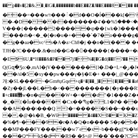
�� p��v�[2�&.�˲�lG�,�������b��E��Z�J��E���8
���=���wװ���់�d��O�ĺ���k[�^gx���WK_���.m-�{���>���>���Y��Ǝ}&��Xx̧��
�˶�D���t�������4'��%ޓ �@�>���5�b�|d @��U�[���]�5ݻE:V��Jx�� ����>�.�ǰ�-^�O[j_-
V���{�����2����|�ȹ��{wk�3����4�
I���rh�<�_�[�s�u�+���`�7�ִo����g���.�����
�g��aa�vc^s�A�a>Ch8�j ��n�(�� � ���?2��gS_<��P
TJH�?C����.&�mI��G� ������{����+
�E$6U,�*H���&�P��7j!�%�[�G�d(��Ϝ?�� 
Q(Gզ�Ʒo:�,mAI�jV��
�����{l�.D�=L=�ز�J�"u ۙ{c���:G���S^�r��{:�/84qE�3���P�fy�z}� ߾���FS�Zd�K�S ˷.�5��|
��/sl�5�xy��pw���γ�§�E�+ ���|_@�
개 :�SL���9~�Gm#џGqe+q�^�[��_]�]{�[��
�Zy��jL��L�b�<�� �������{�y���R5
�+c���޻w�n�q���W+�<�(�d"�1���Z��ӿ[�,ư���VL �y�����y���-���E�Ҫm[^�*����^%e\�-ֈ1Ut�y�q� @2��9�G\Vݭ��?
�_�{�Ïu���� �Cx��Պg�L1�P� ��
��A���\���Q !�=�����S��~���x�l�T�����K=9K��
�,�@�k�B_�Wΰ���� �4��Xƃ��Ķ�Z�e?"֟E�7|{{��u��t��
�%�¶~���9�r�A�Q�n���� S�p�b��z��E'讇�O0�ȟ�F�[��
��MP���FY���(��w7`e�x~b���g|[*k�W�~_ �j�׾z�7^�J�'/EVK!��&]U�4�� "�Q�Pq-�k�+��!�_�G�
���Q*k$�d�R9� �$+@ ��`���?C