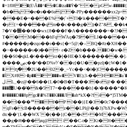
�=1f08 ��(E\Ã��^�e�G�tza��߉�"�pGw-�����{�f>�P�z����CB�ձyRa7ViQL�#� ��D� ��14�R�����y�� ћ0�O�=a����X�.3Ê��LZ&̏
�h�q�e�s��6ɒj�-PֹPy������xx2p=
���E�=���E%�|`+TI�\k����T
�y{=�����qm��c���g�)|�Z"&_��k
7�V�׻��f��wx{8���F�A�������=�?J�?���Y�f@|88v ���J�F��AU��m��_]ت�Ц��Z�k��O]��6^��b�
T��M���hFqW֞Aq�7$�LI������
#�����p�zqo��s��s{�=5@;�۾BQ�#z�XH��{t���]%^�paݤ���㾒|�F��D5tV����A)���v�6�T�^���JUQ�Z�Ԫ��!
�>�����s�)��> e�Z�h���ۦ��O�w�/��V�8���ɽ�j�ͭ��L�ק��4r� �`��/@?��H�sX����%
[��S0�qkL�\���ez�[�HE�X�������.�].���װ:�ꮩ�^�V���Y��]�U�����ьׇ/�y�`�T�@� ������+7���
����ڝ;��º��D%vל`��z[�U��pzlj�|:W�1�������챺1I|!�4��i��j�V�m,|>5p�[ ��Sj�E�7rlPP�X͸�� ۈ}H�
�.ղ��2U��02�_~Yc��<�l�]C����̦���ۣ�G
�ĺǀX#R>�p��� ���w�V�E);3-��H�E�
ڶ.L_�z@��6��{L�0�B�T���3�o@� �� � ?1*A$F:Tu���b�j�Vm�1nrf�ȇJ@bOqg\�R\����p�hۇ\7ASpj �]�8%���� HNh
���޷U��̕�&�5T7=������h}�/����*�K���a��Ӱi"��؈�n����� �ఫĽ:n9�S���;�NǓ�epd� l���
�#����D��8pgc�\�%T��K���Л�ah*kX�?f4�*]5TM������ �3��DX��ܙ�5
��Ɩ���ᅘ��f�P !��)}E�3�0c7���
qFs�cB������z��LPl@��3)7bXPw�
dtc��'{L��WX`�(��{(C��c+�M����
��g�#ɬ���øq@ i ��C-t� Ki�H��ٹ����0���1X�J�����<��c
m�ZMne�Q�5`4eV+�F��N�*H�b�