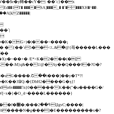
ۧ��A[kZ�����|
?
�`|
��K�G>)�|���<����¡
��� � {��`r5��<؊&�@{苺�����L���
K��-M}q&��U@�Ay��Q���9�?O�?
C;����|
p�h����N�g���]�E���������x�?