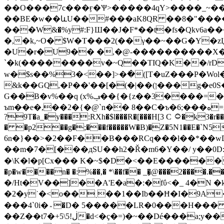
��O���7c���ӻ�Ѱ>�����4qY>����_~��
��BE�w��ևU��#���aK8QɌ ��8�"����F
���W&�%y#:F}Ш��J�F*��t�fs�Qkv6a���ެm
�,�k,~O� $W�T���2(��γ��~��G�Y�zЏj�5˲�WAm5�?���
�U�r�U9�� �,�@-����������X�#
`�k(��������v�~Q��TIQ�K��/rD�'�:3JQ{j�)z�+�ً��d`�ҼW�ޔ
w�$s��%3�<��]>�߭�([T�uZ���P�Wol� 
&k��GQ,�P��'��[�(�|��(ן���g�e0S��7<���=kp�a�/p�F���6�F�qbDm9�-�!��ȷ>N!��>~�a���=��Nm����3��h��Xo
G��B�v%��q (x%ݠ��{�{z��3����=�s�ܻ�$���5ڝxY�>�t)�� `L��zC���jQ����sԯ L'��x�+� @�NK A-b� �F��R9�}
ъm��e�,��2�{�@`n�� 8��C�ъ�6;���ه=A�0�'�����������U���}�;�'0�ex��%�ؐ��!����E2���
?9T�a_�y���:RXh�$l���R�[���H[3 C ۝�k3�r��5�\��������qAt��o�p5�o��>�B�v��|
� �p2��g�;���f�����W�B)�Z�5N1��E�`N5ׅ�J��y�!�P
6n�}��>�2��F��B���RCq���l��*��w
��m�7�[���дSU��h2�Ř�m6�Y��/ y��0D:��7�`���q�5Q�a�R�[
�\K�l�p[Cx��� K�~$�D�<��E������#9�
�p�w����n� �:%��,� *\��f�� _�̧@���2����.��9Bv�ǥ��#� z�6 ��޻7�,>�t
�/Ht�V��]��A'E�a�:�fΰ<�_ 4�N
�2�y˙�<o��ˎ��1��Ib��Ħ�I�9A�t
���4`0i�؞�D� 5�����LR�0���
��Z��t7�+ڶ!5\5�d<�ç�=)�~��Dé���a;y��<� ��a�_L/