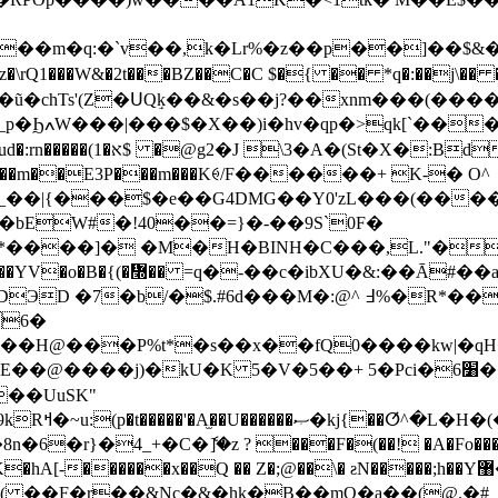
�m�q:�`v��,k�Lr%�z��p��]��$&�І
�z�\rQ1���W&�2t���BZ��C�C $�{ �� *q�:��j\
�chTs'(Z�ՍQٟk��&�s��j?��xnm���(����
Bd�GF���Z#�8�hnA/
��|{���$�e��G4DMG��Y0'zL���(����
�bEW#�!40��=}�-��9S`0F�
�*����]� �M�H�BINH�C���,L."�
�YV�o�B�{(�៭�� =q�-��c�ibXU�&:��Ā#��
b/�$.#6d���M�:@^ ߃%�R*��up{V�d��p��`MXעO�����^�9լ�n�U
 �� DЭD �7�
6�
H@���P%t*�s��x��fQ0����kw|�qH�
�@����j)�kU�K 5�V�5��+ 5�Pci�6׸��zG颓
��UuSK"
$�8Q6"��
r}�4_+�C�ެ]�z ? ���F�(��! �A�Fo���h,
��Q �� Z�;@��\� ƨN�����;h��Y޸�|@&���_�i�ըuʴ�`X��֕l"Z#k��ϯh