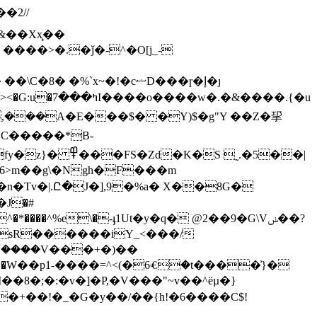
��2//
~�!�cޟD���ɼ�إ�ȷ
&����.{�u
,���A�E���$� �Y)$�g"Y ��Z�㧭
��|C�����*B-
֨�6>m��g\�Ngh�F���m
�h�n�Tv�|.Ը�J�],9�%a� X��8G�
J�#
�sR������iY_<���/