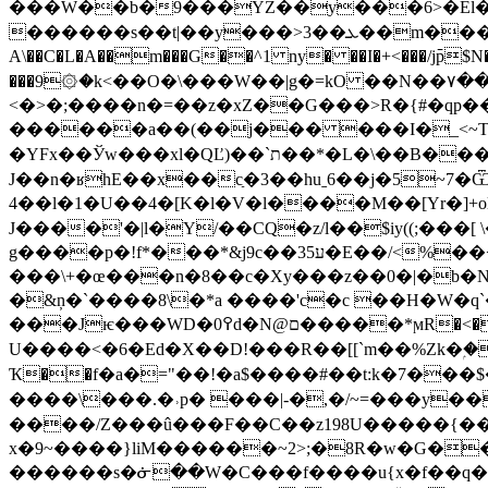
���W��b�9���YZ��y���6>�El�_�"���}c�ٺ��p��O1h_��t���� ,�ƈ5W��$e�
������s��t|��y���>3��ܥ��m���,6A�}�*>�߾��"(����^��`��fDŸ���`��� Ed��1T� ����SA]���_� �`� ���XH�^��\
A\��C�L�A��m���G��^1 ny� ��I�+<���/j߫p$N�?
���9۞�k<��O�\���W��|g�=kO ��N��۷��޳��}����L�h#��x�
<�>�;����n�=��z�xZ��G���>R�{#�qp�
������a��(��j��� ���I�_<~T��
�Y
Fx��Ўw���xl�QĽ)��`ת��*�L�\��B���#W����~ah�z���s!R5�\������r_�p�
J��n�ʁhE��x��cַ�3��huˍ6��j�5~7
4��l�1�U��4�[K�l�V�l����M��[Yr�]
J����'�|l�Y/��CQ�z/l��$iy((;���[ \�-`�aݝ~WvT�N�Z�طG��{t�Z�?F�.
g����p�!f*���*&j9c��ע35�E��/<%��<4h�Pz#��¬���hQ �E��)$���G�y �Xy�~��+� /E*>K�2���(�[
���\+�œ���n�8��c�Xy���z��0�|�b�
�&ņ�`����8\�*a �
���'c�c ��H�W�q
���Jѥ���WD�߉0d�N@ם�����*ϻR�<��׳�t���G�S��4�4&Z�_��Z���Nd�p�q4�uG����.Շ��i���]��y�T*?!
U����<�6�Ed�X��D!���R��[[`m��%Zk�ۭ��1t�Ú��d�*��_<��١���p
Ҡ��f�a�="��!�a$����#��t:k�7���$�^n�㩲�Z�����F� �Z
����\���.�˒p� ���|-�,�/~=���y��_��O޷��>����:��s�6�u�ٙ�N߸������}��W[~x�
����/Z���û���F��C��z198U�����{��
x�9~����}liM������~2>;�8R�w�G��_xe<����y
������s�ᓃ��W�C���f����u{x�f��q��