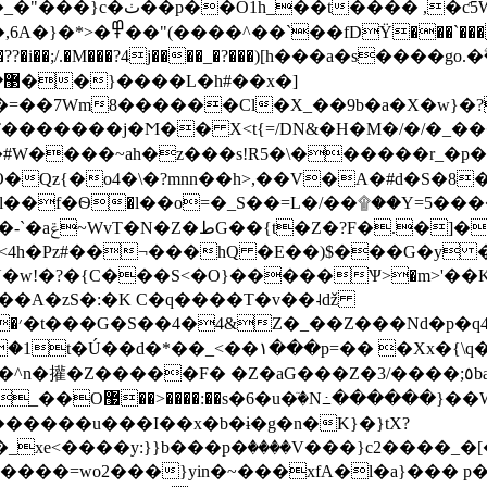
y轉��cY�: ��`c}��x
?�i��;/.�M���?4j����_�?���)[h���a�s����go.�
]
�=��7Wm8������Cl�X_��9b�a�X�w}�
�����j�Ϻ�� X<t{=/DN
&�H�M�/�/ �_���
�Ѿ�Qz{�o4�\�?mnn��h>,��V�A�#d�S�8
+ol��f�Ѳ�l��o=�_S��=L�/��۩��Y=5�
�]���
N�w!�?�{C���S<�O}�����Ѱ>�m>'��
`��A�zS�:�K C�q����T�v��˨ǆ
=�� �Xx�{\q��K��3ՋQ-�{DbH2����G�ӽ{!
�aG���Z�3/����;٥ba0o6v����Γn}0�����'K��("�a����G�/
}�O_4>����L������}
�����u���I��x�b�ɨ�g�n�K}�}tX?
:}}b���p�ٛ����V���}c2����_�[��f�ߟ��2���;�׻Џgv
���=wo2���}yin�~���xfA�l�a}��� 