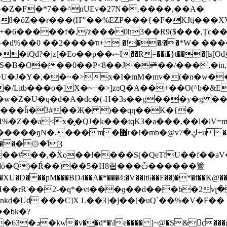
�Z�F�*7��^nUEv�27N�.����,��A�|
8�ȏZ��r���(Ҥ"��%EZP���{�F�KJtj���X
v+�6�����f�,/z���0h3��R9($���,Țc�
�!��/��*W� ����_8BbE_
[Od
'f����7�b��'�B$S���J_�� Q�1�Y�n��iQd?�jz[�Eo��p��ޝI��R=��i�}t���[ʪ
Litb���o�]X�~+�>]zɞQ�A��+��O(^b�&EL
�����ȟ�3#��Җ� )��qƞ��K�{�
��a<x�̬�QJ�k���tqK3�a���,��l�lV=mTA|�
��#��,�X̏o��l����S(�QeTfU��f��a
��pM���BD4��A�*���4:�V��it6��F��)�*�f��K@���*
�bk�?
kƾ�h�2� �/