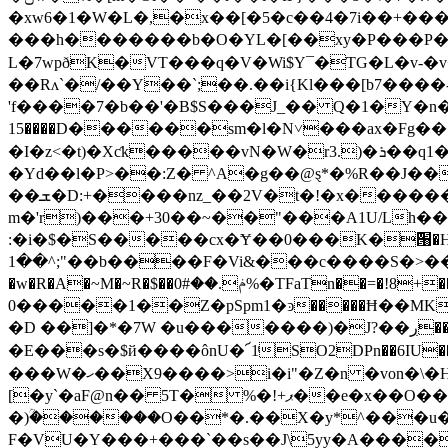
�xw6�1�W�L�,�x��[�5�c��4�7i��+���
���h�������b�O�YL�[��xy�P���P�
L�7wpðK�VT���q�V�Wi$Y¯�ƬG�L�v-�
��Rʌ`�/��Y��`;��.��i{Kl���[b7����-�d%��0 ��2����װ+  
����15D������sm�l�N˅���ax�Fg��S�B�O���0��P<8��J�⧤��/���,�in,&��䖐���;
�I�z<�t)�Xƈk�����vN�W�r3.)�ܪ��q1�U�J�Y�,��~�>x�I�mM�mv�(�n�w��Qom���jt�F�����H`�|
�Yd��l�P>��:Z� ^A�g��@ȿ*�%R��J���/
��ܫ�D:+����nz_��2V�t�!�x������w�Z�U�q�d�A�dc�(-H�3s��g���y�g ��}c?
m�'r)���+30��~��"���A1U/Lh
:�i�$�S�����cx�Ɏ��0���K�߫՘�H%�Z
";^��1��b����F�Vi&���c����S�>������ŋN�.���m�޼r�!�mb�@vڮ�7+u �JC�M&4e�s ��2���GW�-
�w�R�A�~M�~R�$��ݥ.��#0%�TFaTn��=�!8+���ַ�۞�ߗȜ
0�����1��Z�pSpm1�ͽ�����Ħ��MK
�D ��]�*�7W �u�������)�J?��ڔ��ȱ�Q)�Ŕ��)��5�H8쵭���ѽ������䉡
�E���ѕ�$й����ônU�՜1ͭSO2DPn��6IU��XU�D�
���W�ހ��X9����>i�i"�Z�n �von�\�H��rR'��2-�q*�vt���ɡ��d���b�2vլ�����M+��.�&
[�y`�aF@n�� 5T� %�!+ޕ��e܏�x��O��nkd�Ud ���C]X L��3]�j��[�uQ`��%�V�F�� �,8� ?��b��4
�)ؒ������O��*�.��X�y*^���u�
F�VU�Υ���+���`��s��J\5yy�A�����63�ܖ�kw�v��d*�\le���� ]~@�S&c���@rC�_�