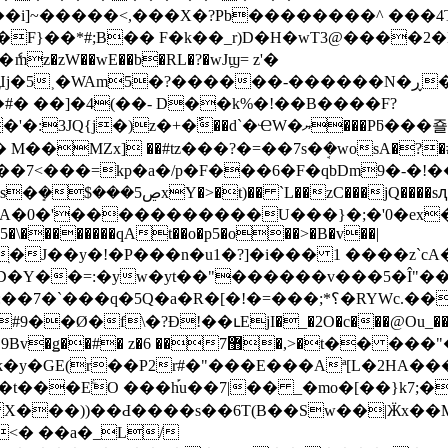
�i]~�����<,���X�?Pb��������^ ���
}��*#;B�� F�k��_r)D�H�wT3@����2�B{
z�zW��wE��b�RL�?�wJϣ= z'�
���-������N�ڕ��(�@񗿀 � �������v?���n�� Ń���$��
� ��]�4(��- D��k%�!��B����F?
���Pƃ���죨�LN�o�R�_XP �1c�#^s�.+��޸����?
M��MZx] ��#tz���?�=��7s�ܱ�wosA�?�
���n�u1�?]�i��� 1 ����z`cA��߾�j`j߾��YCc�6`�Pq�B���]�
D�Y��=:�yw�yt��"������v���5�Î"�
�!�=���;*؟�RYWc.��j�P� �M2\� �h�6� �^��
�Ø�f\�?Đ!��ւEjI�_�2O�c���@Ou_���V
�� ���"��H�/G�]c9�TF�� ��0(*P�(�=L=Nn}
 �k�y�GE(r��P2r#�"���E���Aª[L�2HA
���EۧO ���h֡u��7|�� _�mo�[��}k7;�
H��� X���))��Ԁ����s��6T(B��Sw��|Ӝx��