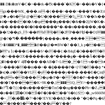
�[�� ����˒D�o�ꧾV�C�>��rk-�Ʊc���`�K�>��k�V�{
=��tI�l�A�qn���g���(/�&��2[(W�K�-
I�0������*�-��n������,;�� ��\C�8� �%`x
x[��2P��F钐��O}��><�G:u�ߤ���7I����o����w�.� 
�@�?�Պ�-������}����sܳ-��_��;�� � "
|+�/0���3*�_����d!��@�⯬BW�? ��3_k р�
��\�/>���OX�����s�;�*����g�~���Ǎ�f�
� �aQ�'ё���V 4鐔��� ��AB�7>L0�_�?.>s�
>���)���m��<� �ǧ����P�>[^���ф *�
�qRw�В���/J�qr�/P�=� �B�P+���3
,}���1Q܇Y/=���ؗ�۪�!����V���+�)��
�Tm5��ng����Pb<�Z؋��W��p1-����=^<(�6Ⱔ�t����͗}�
��"6�h}S<�,ݫw6660M��8�;�:�v�]�P,�V���"~v��^ëµ�}
y��/��{h!�6����C$!
5��#��S����?��z�V��?