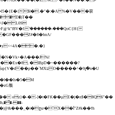
5�{E�{$l�.�"�:�A %�V���获
�� ��D�)Τ��
\J� L0S
y<<4A��.�}
�N�Vk+�A���J%!
a��Ex�8, �
lBpD�~������?
l��Is�5�M
�̈́�-��-