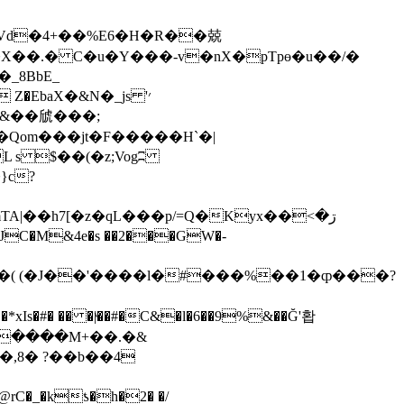
Vd�4+��%E6�H�R��兢
�X��.� C�u�Y���-v�nX�pTpө�u��/�
 Z�EbaХ�&N�_js׳'
 s $��(�z;Vogʭ
�h7[�z�qL���p/=Q�Kyx��ڗ�>
V�( (�J��'����l�#���%��1�ȹ���?
xIs�#� �� �|ͮ��#�C&�l�6��9%&��Ğ'홥