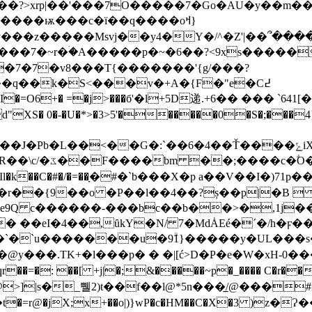
����ѭ���c�ї��q����oߞ}
���z�����Msvj��y4�Y�/^�Z'|��՞��
��7�~r�ۛ�A�����p�~�6��?<9xs�����
�7�7�v8���T{�������'{g/���?
�q��k�
S<���v�+A�{F�"e�C߄
EI�=O6+� =�j>���б'�l+5D递.+6�� ��� `641[�
XS� 0�-�U�*>�3>5'������0�S�;���4ܱ
V=v(δ�s�G�^��R-]�z*נî>2nF���բ�����Wc{j�_�^����ܮG�]1]Ŵ�+���04ݰ!
�r��{9��o �P��l��4��?ș��p|�B 
�e9Q c������-���bc��b��>�,1j
� ��eI�4��,ȗkY�N/ 7�MdȦEé�ˊ�/h�ϝ��
b]�@y���.TK+�l���p� � �|[ć>D�P�e�W�xH-0����
�: ��[ +j|�;&�����~p�_���� C�r��H
>]|s�_쀌2)t��f��l@*5n���̲/@���
t�=r@�jX;x+��o|)}wP�c�HM��C�X�3 )z