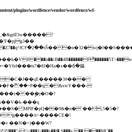
ontent/plugins/wordfence/vendor/wordfence/wf-
_�&gǆ3w�����?
'F�pjg3��
�Vm�]�Z7��q^fC۲�2��sŜ���ѳ�32�wj�f��S��
��=�Y6rl���ts7�8J�Ha�x��ճ�㜋
W��C�J��qE�����3#���
��F�ޮ ��=P��q�&xwY���-
���z���ࣩ�j�O�?
k��V�k-���q
S� MPlF�ƿQ��9&�n�`��,5�5�?
 ��v ��N�=)���W?