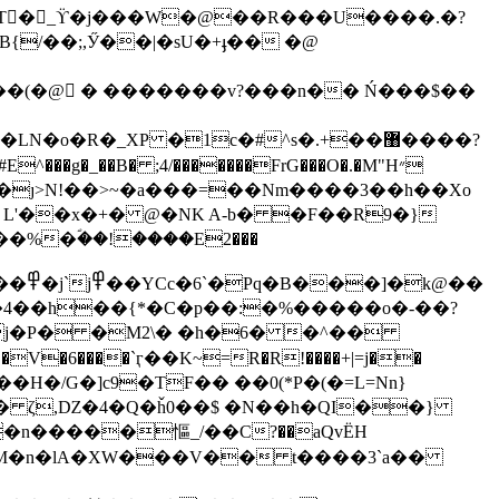
4T�_ϔ�j���W�@��R���U����.�?
/��;,Ӳ��|�sU�+ֈ�� �@
#E
^���g�_��B� ;4/�������FrG���O
�.�M"H״
k@��
�4��h��{*�C�p��:�%�����o�-��?
�6����`ӷ��K~=R�R!����+|=j��
��� ζ,Ǳ�4�Q�ȟ0��$ �N��h�QI��}
�n�����慪_/��C?��aQvЁH
M�n�l
A�XW���V�� t����3`a��