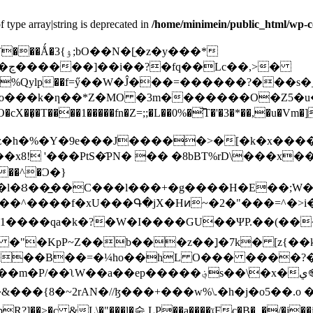
f type array|string is deprecated in
/home/minimein/public_html/wp-c
�[̼�z�y���*
�
%Qylp��f=ӳ��W�Ĵ���=������?���s�
�o���k�ƞ��*Z�MO �3m�������O�Z5�u�
̜�T����1�����fn�Z=;;�L��0%�͞T�'�3�*��,�u
��D��x8! '���PtS�҄PN� �� �8bBT%rD\���x
P��^�Ͻ�}
���l�Ȣ��̲��C���l���+�g����H�E��;
]��^����f�xU���Գ�jX�Hͷ~�2�"���=^�>i
����qa�k�?�W�I����GU��ΨP.��(��
 �"�KpP~Z��b���z��֚]�7k� [z{��
��B��=�¼ho��hL O��� ����?���
���؋s��\�x�ي֎/g����/e~����CE�!
&���{8�~2rAN�//ɮ���+���w%\.�h�j�o5��.o