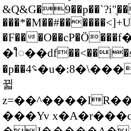
&Q&G�9��p��`?i"͉�
���*�M��#������<]
�F���O��cP�Ӧ���
�ꫫ��df��<��|�
�p��4؝�u�:8�\������,/a^,���e6Q�P�&��":�~���uq��7]��
뀗
z=��^����IR��
���Yv x�A�r��