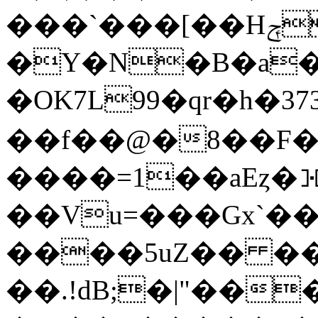
���`���[��Hݼsg�Rׁi�qP�S�[[Ot���;��[O'��e�P=r��`����p4�e�1&�
�Y�N�B�a�
�OK7L99�qr�h�3
��f��@�8��F�
����=1��aEȥ�⯘م�=L Y�
��Vu=���Gx`��
����5uZ�� ��
��.!dB;�|"��