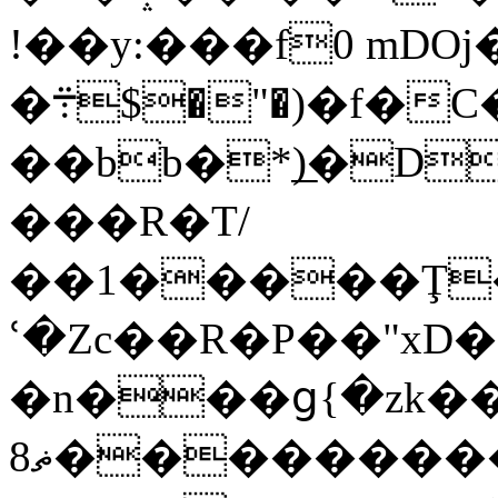
!��y:���f0 mDO
�܊$�"�)�f�C���c�;�x�c���%���3��T�sW�2Ô5��}
��bb�*͟)�D%
���R�T/
��1�����Ţ
ՙ�Zc��R�P��"xD
�n���ց{�zk��
8ޡ����������u�$3c