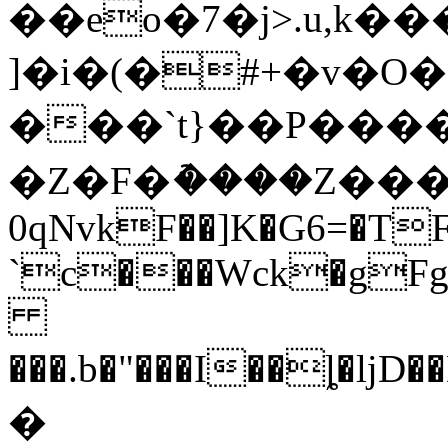
��eo�7�j˃.u,k�
]�i�(�#+�v�
���`t}��P����
�Z�F�ު����Z���
0qNvkF��]K�G6=�TF
`c���Wck�gFg
���.b�"���I��ȴ
�