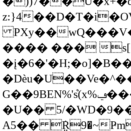
�))7��U�x+�
z:}4��D�T�i�
PXy��wQ���V
���� ��� s
�į�6�'�H;�o]�B��
�Dèu�U��Ve�^
G��9BEN%'ܶs(x%ݠ���juU���\���X�p:נ���{�XG[�5[�*�e�t�k�t`L�{�!
�U�� 5/�WD�9�
A5�� ݆݁R9�~Ҏm