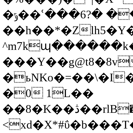
�ݹ��ՙ���6?� ����e}
��h��*�Zlh5�Y�Uڭu�jh��JK�Cچ:
^m7kպ������k
���Y��g@t8�8v
�ьNKo�=��\�I
�0 1L��
��8�K��ڎ��rlB����U��9�6ٞ�c�S�GP�����8�AG�e�uK��]�q����-:g�����z��D
<xd�X*#ΰ�b��