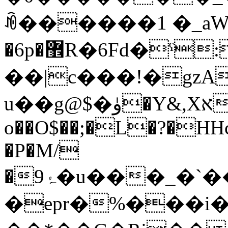
ꀐ������1 �_aWw"?^
�6p�޾R�6Fd�ˁ: ��@Ҽ}Ŷ�0B
��|c���!�gzА
u��g@$�ۈ�Y&,Xא��)��|��:(�
o��O$��;�L�?�HH
�P�M/
�ۂ9�u���_�`���CX�:�u^�h���2��t�Z��*EV�Ճ��IYE���OT��
�epr�%���i�