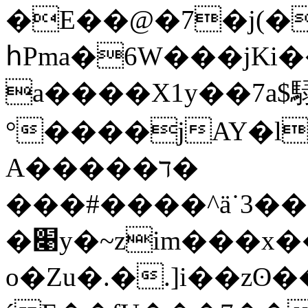
�E��@�7�j(
հPma�6W���jKi
a����X1y��7a$
°����jAY�l
A�����ד�
���#����^ӓ˙3��
�׉y�~zim���x����~s��╊Vو�H�(��
o�Zu�.�.]i��zʘ�