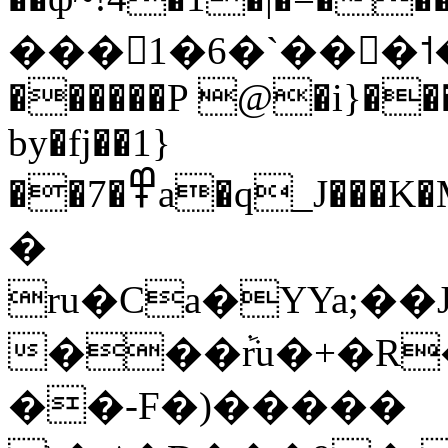
���󐵼1�6�`���˦�Ʒo
������P @�i}���
by�fj��1}
��7�߾a�q_J���K�M���ןw�Ǖ'�ڙ�Ih�.
�
ru�Ca�YYa;�
���ٞru�+�R�
��-F�)�����