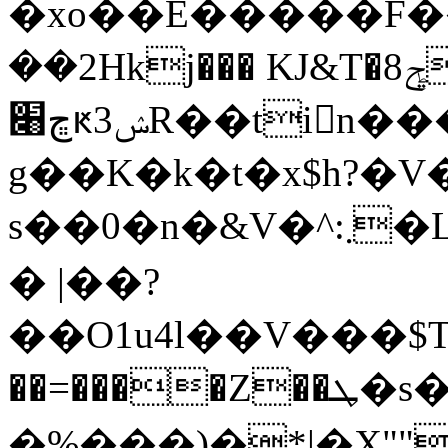
�xo��Ε�����F�
��2Hkj��� KJ&T�8ݯ�Ѓ���
ڇ׈ԟ3ݾR��tin���L?��1��]h���?
g��K�k�t�x$h?�V
s��0�n�&V�^:܂�Lkh� r��:�7�V�(�轕f�"
� |��?
��O1u4l��V���$T�j�ڨ��j�F�]
��=����Z��ܛ�s�yE2�����v敁
�%���)�*|�X""