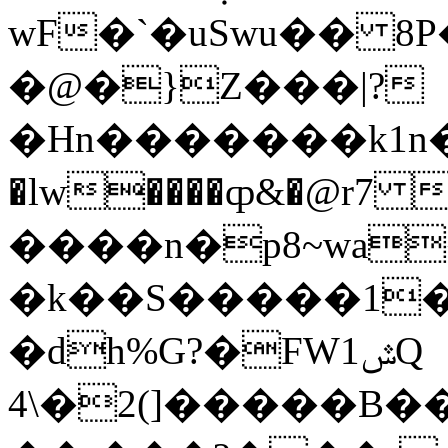
wF�`�uSwu�� 8P
�@�}Z���|?
�Hn�������k1n
�lw����ȹ&�@r7 
����n�p8~wa
�k��S�����1�
�dh%G?�FWݜ1Q
4\�2(]�����B��·�Et�dY�zs2*�Tb