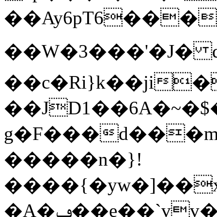
��Ay6pT6���
��W�3���'�J� 
��c�Ri}k��ji
��JD1��6A�~�$�
g�F���d���m
�����n�}!
����{�yw�]��
�A�ݡ��e��`v