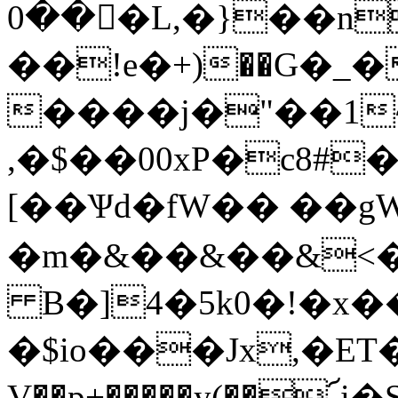
0��𤂷�L,�}��
��!e�+)��G�_
����j�"��1~
,�$��00xP�c8#
[��Ѱd�fW�� ��g
�m�&��&��&<�
B�]4�5k0�!�x��
�$io���Jx,�EТ�
V��p+�����y(��