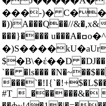
�J�����A�1
���-)� C��F
�))A���Q��//&�,x
���}���� u���A�ߛo�^!
�)S����kU�aU
$�B\�έ��D �DJ��*�
`�� �ls��� �N�~��$
���`�!I{`�!+$�L$
#T__������&� 
��ф~!4�1�|�=��