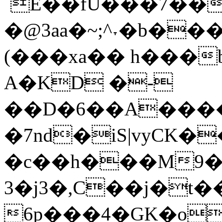
´E��fU���7��D�g�[�8_��:]��L
�@3aa�~;^˕�b����r� ڜ�����o���з�E�w_m
(���xa�� h���
A�KD �-
��D�6��A���
�7nd�iS|vyCK
�c��h���M9�
3�j3�,C��j�t��