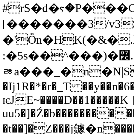
#rS�d�ⲋ�P���
[�������3/v3
�'Ṏn�HK(�&�.l
:�5s��^���)�߼.�!m3�A��mٹv׶-U!W�b���a��FA����;�2�.�:ր��$7t�9�V�I$��C
ㅀa���_�n�N|
�Ij1R�*�r�_T ��y��n�6�
ѥJE~����D��1�����K 
uu5�]�Ź�b���������
�t��]�Z���j鐻�n����^�#ۺܓ��� 