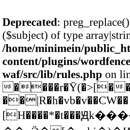
Deprecated
: preg_replace()
($subject) of type array|stri
/home/minimein/public_h
content/plugins/wordfenc
waf/src/lib/rules.php
on li
����r�Ȳ(�>[��
��|R�h�vb�v��CW��
[H����*�t���Ԭk���