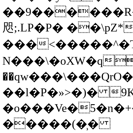
��9������R�<
咫;.LP�P� ��\pZ
���<�����^�
N���\�oXW�qL�UFڽ�
��qw���\���QrO�
��l�P�»>�)� 9
�o���Ve�5�n�+�B�Qk7ڭ�Z��Y��xA���+��C�bZ����y��
�����(�̹�