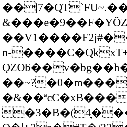
��|7�QƬ`FU~.�
&���e�9��F�YÖ
��V1����F2j#�
n-����C�Qkx
ǪZOƃ��v�bg��h
��~?�0�m���
�&��ªcC�xB���
�3�B�(4̘���: