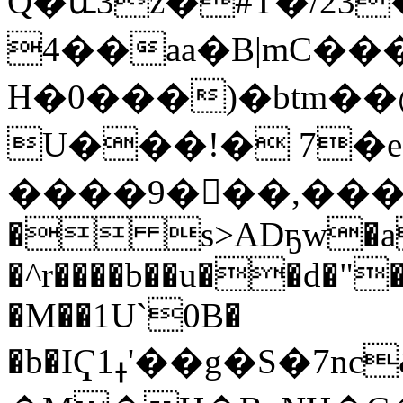
Q�և3z�#T�/23
4��aa�B|mC��
H�0���)�btm��@
U���!� 7�
����9���,�����
� s>ADҕw�aS
�^r����b��u��d�"
�M��1U`0B�
�b�IҀ1ߪ'��g�S�7nc&ZG��a��&7��{��}RuL�L�