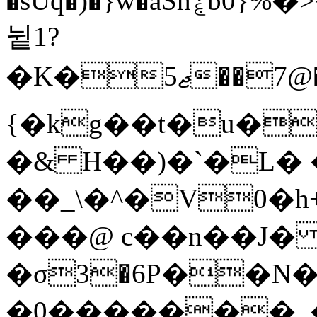
�sÙq�)�}w�aShۼb0}%�>��,\4VY�� HR����mCc'W@�1�
뉱1?
�K�ޖ5��7@�r�R�W�ekj9ȇ�ObW��g)AUݐ'W��c�3�<:"EP�5�sZZ�\����H�Շ9���g�[#@5�ʉ�HݧD�U�D��"WN�h�c-;Tσ����#=�sw:չ���'��p��H��M'�Q4ѝM��#
{�kg��t�u�
�& H��)�`�L� 
��_\�^�V0�h
���@ c��n��J
�σ3�6P��N
�0���
����_�