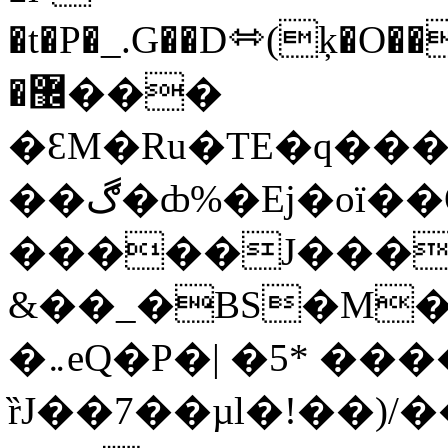
�t�P�_.G��D⬄(ķ�O���
�޼���
�ƐM�Ru�TE�q���
��ڰ�ȸ%�Ej�oï��O�|("��R
�����J����������ߊ��b#�D�
&��_�BS�M��
�܅eQ�P�| �5* ����Sl3Z�aV�0
ȑJ��7��µl�! ��