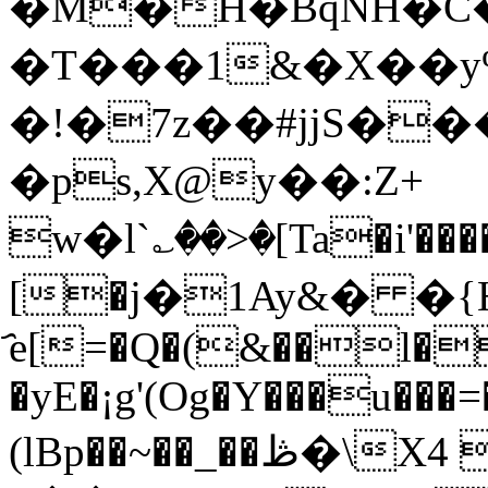
�M�H�BqNH�C
�T���1&�X��y%
�!�7z��#jjS�
�ps,X@y��:Z+
w�l`؎��>�[Ta�i'������9�)�CD3�M�]J:
[�j�1Ay&� �{
҄e[=�Q�(&��l�
�yE�¡g'(Og�Y���u���
(lBp��~��_��ڟ�\X4 &� I���u$R�6�A҃☄�̹