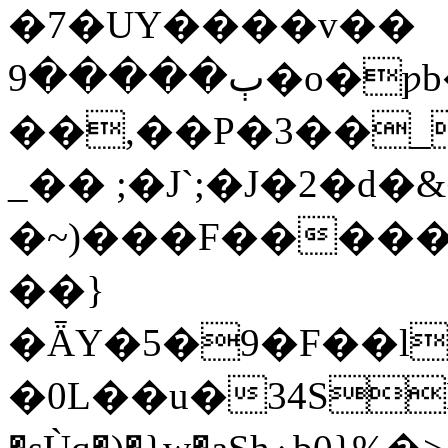
�7�UY����v��
ٻ�����9�o�ƿb�W��76�=�n�)�W��
��,��P�3��_
_�� ;�J`;�J�2�d�
�~)���F�����g
��}
�ǞY�5�9�F��l
�0L��u�34SK