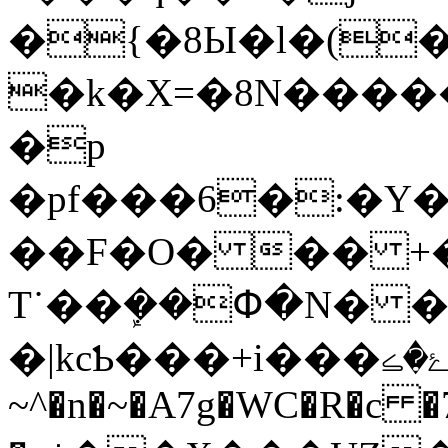
�{�8Ы�l�(��
�k�X=�8N����
�p
�pf���6�:�Y�
��F�O� �� +
T˙��ܾ��Փ�N� �s#��#
�|kcƄ���+i���ۓ�ڪ���:�����P
~^�n�~�A7g�WC�R�c �7