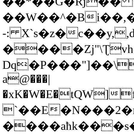
��*��G�Rj��
��W��^�Bi��,��F��P
-: X`s�z�c��y,
����Zj"\Ʈvh
Dq�P���"]��\6
a@���|
�xK�W�E�tQW]
`��E�N���2�r�Yo "
����aћk���s