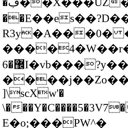
�ڣ��X���UZ�c� m>嶾��Ap/�\G΂?
��E��es��?D��
R3y�A���0�
����4�W��r
޼�6I�vb���?y���
����j��Zo��^
]\scXw'�
\���Y�C����5�3V7
E�о;���PW^�