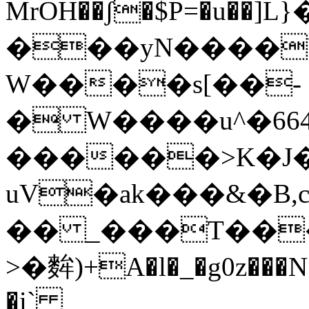
MrOH��ʃ�$P=�u��]
���yN����Ȳ
W����s[��-
� W����u^�664
������>K�J�
uV�ak���&�B,c
�� _���T����
>�麰)+A�l�_�g0z���N
�i`