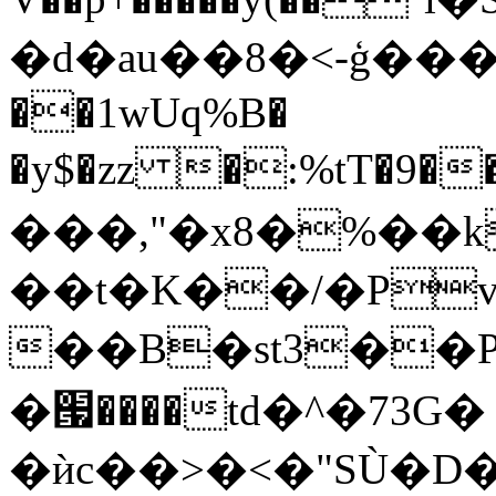
�d�au��8�<-ģ���ろ�
��1wUq%B�
�y$�zz �:%tT�9���|s������ו��8�6W$�j����y
���,"�x8�%��k�������
��t�K��/�P
��B�st3��Pi
�՗����td�^�73G�
�ѝc��>�<�"SÙ�D�