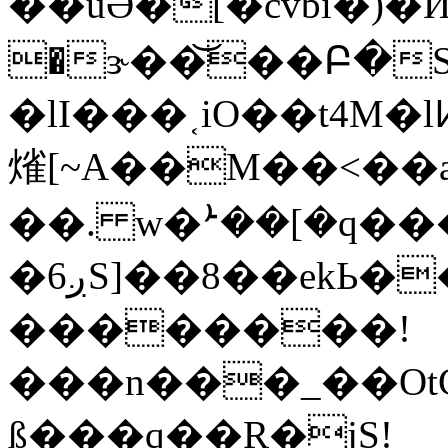
��uӚ�[�cvbi�)�И
�ɝ��͝��Բ�S���
�lI���˱iO��t4M�lͶ
熦[~A��M��<��a
��. w�ܑ��[�q��
�ږ6S]��8��ekЬ��=����;�m@��$D~�F����f^y|
��������!
���n���_��OtG
ß���q��R�jS!