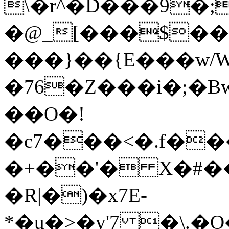
\�r^�D���9�
�@_[���$��
���}��{E���w/W
�76�Z���i�;�Bwz
��O�!
�c7���<�.f�
�+��'� X�#��
�R|�)�x7E-
*�u�>�y'7 �\.�O�}ۣB߾�0������������BQ����~�}Q)��HB��������k�����J�!&��E���F��F{��v�a%��r