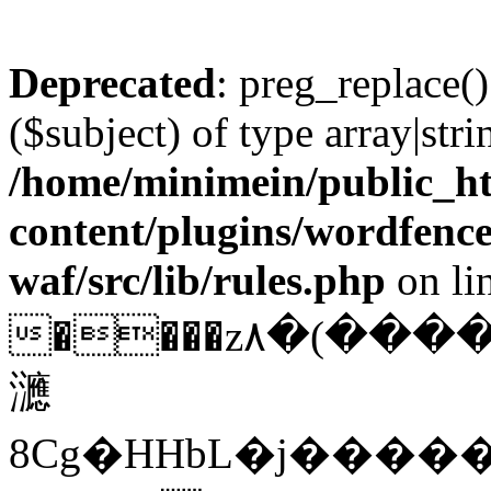
Deprecated
: preg_replace()
($subject) of type array|stri
/home/minimein/public_h
content/plugins/wordfenc
waf/src/lib/rules.php
on li
����z۸�(���
㶝
8Cg�HHbL�j����