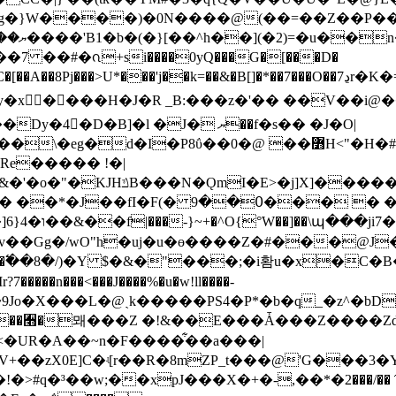
��~g�}W����)�0N����@(��=��Z��P�
��#�ᦵ+si����0yQ���G�[���D�
�[��A��8Pj���>U*���'j��k=��&�B[]�*��7���O��ڍ7r�K�=�2��n@X]��
5d%y�x򄣫����H�J�R _B:���z�'�� ��V��i
�B]�l �J� ޔ��f�s�� �J�O|
Re����� !�|
 �gNG��� |;��0���7*��Rd�c2V�!
�6$ �B�>/=
�Gg�/wO"h�uj�u�ө����Z�#���@J
߱��8�/)�Y $�&�"���;�i홤u�x�C�B�\
7�����n���<���J����%�u�w!ll����-
<�UR�A��~n�F����͋��a���|
zX0E]C�ʵ[r��R�8mZP_t���@'G���3�
³��w;��xpJ���X�+�-,��*�݌⥮��/���2