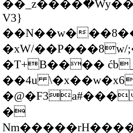
��_z����߫�Wy���
V3}
��N��w���8��
�xW/��P���8w/
�T+B���� ćb
��4u \�x��w�x6
�@�F3a#���
�
Nm�����rH����f��