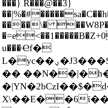
���} R���@��3}
��|%�#�����sa�C��h
����\� ��W8P�
�=e<��1�����B�Z+0
u���Ҽf�
L�yc��ؠ�J3���$�'�xvh�x�ox����y�����ɐ
�� ��N��|�h�
�|YN�2bCzI��$�
X\��E��6ϊ�