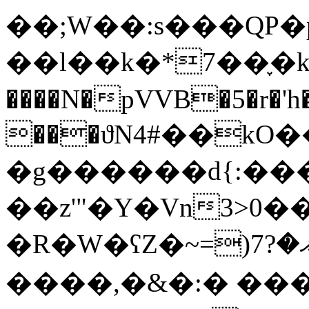
��;W��:s���QP�
��l��k�*7��֪�k����njÍZ[�Cچ:�P�ME��rCk+�ᰭ��k:�N
����N�pVVB�5�r�'h�
���ϑN4#��kO
�g������d{:���
��z'"�Y�Vn3>0
�R�W�ʕZ�~=)ޣ�?7����� �
����,�&�:� �