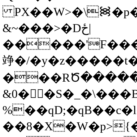
PX��W>�\᯼�p�
&~���>�Dځ|
�����'F���
竫�/� y�z�����
���RԾ�����*Z
&0��S�_�\���
%��qD;�qB��c
��8�X�W�p>{