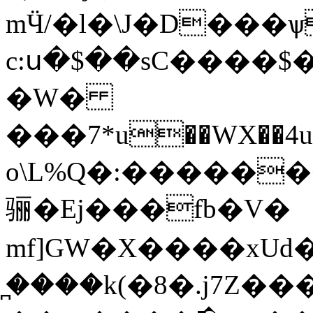
mӴ/�l�\J�D���ѱ
c:ս�$��sC����$�
�Ԝ�
���7*u��WX��4u
o\L%Q�:�����
骊�Ej���fb�V�
mf]GW�X����xUd
̪����k(�8�.j7Z����3