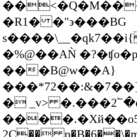
��<�Q�M���
�R1� �"϶���BG
s����\__�qk7��i
�%@��AǸ �?�ʧo�
���B@w��A}
���*72��:&�7��]z�~g��بc͛K���������
� _v> �.���2՟�
����.�Xй��oߚ5P�o�`笢
2C�� p�B�6��\�m