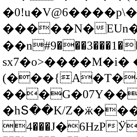
�0!u�V@6����p
�����N�EUn�
��n#9���3���1��%�
sx7�o>����M�i� 
(���{A�T��
���G�07Y�
�hՏ��K/Z�ӝ���
4���J�6HzPӰ9��S=�T�6��ſo R@�m