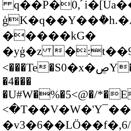
q��P�0,՜i�[Ua��^z�؁'y���T�)���s�
ģK�q��Y��݅�h.
�����kG�
<���Te�Ѕ0�x�ڝY��8�� K��h3 ]���*��8��r3��&�Tsc���pH��J���Q�AE��
�4���
�U#W�%�5<@�/*�E
<�T��V�W�'Y¯�
�v3�6��LÖ��f�,6