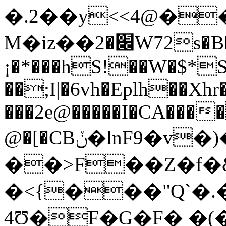
�.2��y<<4@��
M�iz��׌�2W72s�B�7 �N�ȧ�@�.`QM+
¡�*���hS!��W�$*
��;I|�6vh�Eplh��Xhr�
���2e@�����I�CA����
@�[�CBݩ�lnF9�v�)�$��j�9�˄K6?
��>F��Z�f�&
�<{���"Q`�.
4Ʊ�F�G�F� �(�