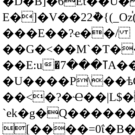
�D�B]�6Et��U�
E�]�V��22ܵ�{(_Oz֓(�#F��l����ޠ�g�)��YyT�=�3�`0�0P�'�
���E��?ҽ��/
��G�<��M`�T�
��E:u�ߠ���7A���)�D|
�U����P\��ѣ
��<�?�Ҽ��|L$�
`ek�g�Q�����
[����=0ΐ�B