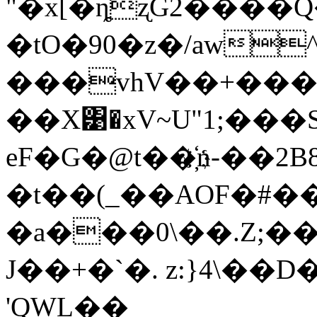
"�x[�ȵʐG2����
�tO�90�z�/aw
���vhV��+���J
��X͹�xV~U"1;��
eF�G�@t��҉n-��2
�t��(_��AOF�#�
�a���0\��.Z;�
J��+�`�. z:}4\�
'QWL��