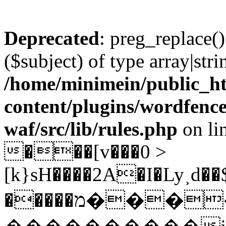
Deprecated
: preg_replace()
($subject) of type array|stri
/home/minimein/public_h
content/plugins/wordfenc
waf/src/lib/rules.php
on li
���[v���0 >
[k}sH����2A�I�Ly˲d�
�����מ����L\ P�,zWUW]l"/