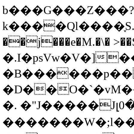
b���G���Z���?
k����Ql����֢S. p
��j���e�M.�\� >��SȠ�߂b""�
�.I�psVw�V�]
�B������p�
�D��O�`�vM�
�. �"J�����Jլ0�
�������W�;l