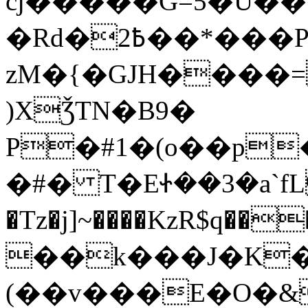
cj�����G=5�U�
�Rd�2߿��*���P�G:�*�
zM�{�GJH����=
)XǮTN�B9�
P�#1�(o��p
�#� T�EᏐ��3�a`fL�
�Tz�j]~����KzR$q����.�^�ߏJO��λ�h�� �=�:S��b0
��k���J�K��
(��v���E�O�&