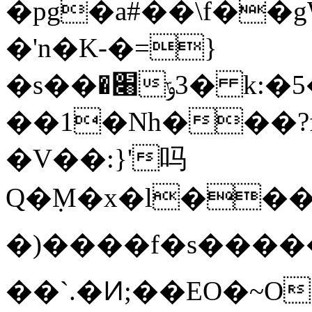
�pg�a#��\f��
�'n�K-�=}
�s��׈�3ݹ� k:�5�JX��(�L?
��1�Nh���?f
�V��:}'吗
Q�݂M�x�l���Ȏ�W
�)����f�s�����
��`.�Ͷ;��EO�~O