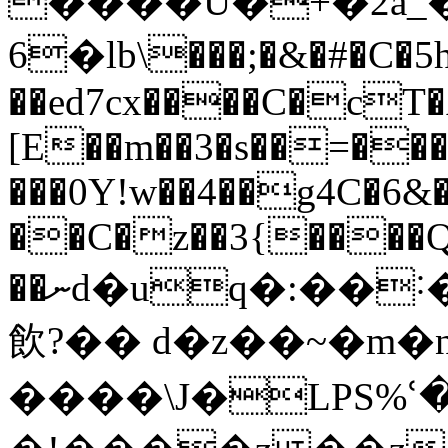
����U�+�2a_�]
6�lb\���;�&�#�C�5
��ed7cx����C�cT�
[E��m��3�s��=��
���0Y!w��4��g4C�6
��C�z��3{����Q
��ނd�uq�:��˸��7�x��w��T�*8`q�sC�uںR,���4������ �P�ũ�e�T+NP���
飲?�� d�z��~�m�
����\J�LPS%ՙ