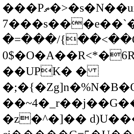
���Pތ�>�s�N��ux��`�b_
7���s���e��`
�=���/{��<��Q���
0$�O�A��R<*�6R
��UPK� �
�;�{�Zg]n�%N�B
��~4�_r��j��G�
�z�^�]�� d)U���