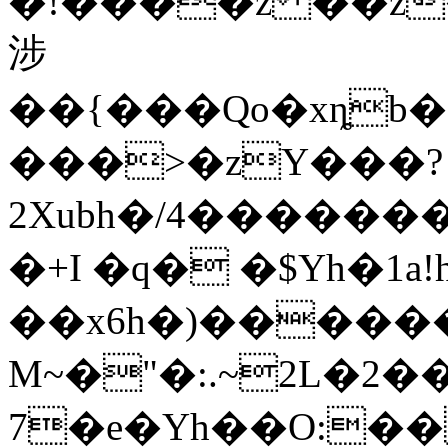
�!����z ��z�
涉
��{���Qo�xȵb�
���>�zY���?
2Xubh�/4�������
�+I �q� �$Yh�1a!
��x6һ�)������
M~�"�:.~2L�2
7�e�Yh��O:���z���rgyز�