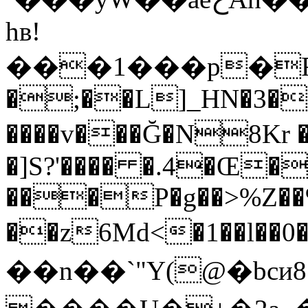
hʙ!
���1���p�Fd�;S
�;��L]_HN�3��
����v���Ğ�N8Kr
�]S?'���� �.4�Œ��
���P�g��>%Z�
��z6Md<�1��l
��n��`"Y(@�bc