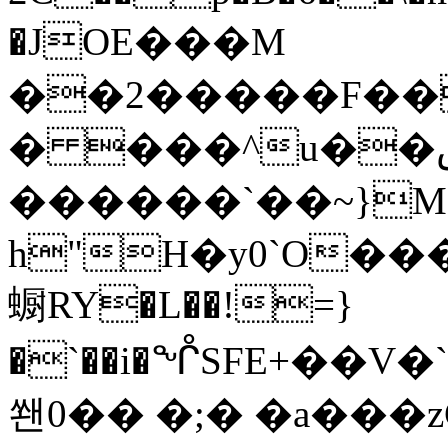
�JOΕ���M
��2�����F��
� ���^u��ڝ���M�|
������`��~}M�
h"H�y0`O�
蟵RY�L��!=}
�`��i�ᖎSFE+��V�
쐔0�� �;� �a���z