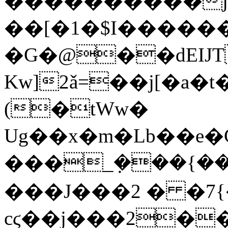
����������j�
��[�1�$I������
�G�@��dEIJT�
Kw]2ǎ=��j[�a
(�tWw�
Ug��x�m�Lb��e�C��[�
���_݂���{��
���J���2 � �7{
cϛ��j���2��VT