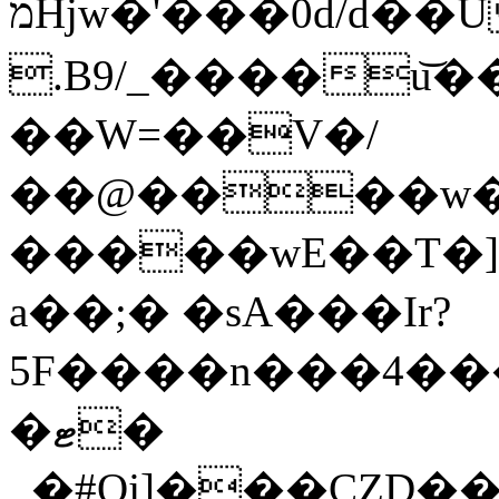
.B9/_����u͝
��W=��V�/
��@����w�
�����wE��T�]�
a��;� �sA���Ir?
5F����n���4���
�ޓ�
_�#Oj]���CZD�