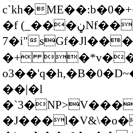
c`kh�ME��:b�0
�f (_���ڼNf��?��?
7�i"sGf�Jl��
�+ �*v�����.��I܈O�'C�r�N}B�y
o3��'q�h,�B�0�D
��|�l
�`3�NP>V����O
�J���l�V&\�o�