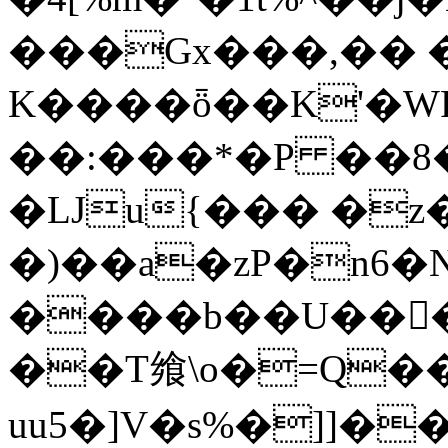
���Gx���,�� �
K����ȫ��K'�WP
��:���*�P ��8
�LJu{��� �z
�)��a�zP�n6�Nʦ��ۃ�u
����b��U��򠬖
��T飨\o�=Q�
uu5�]V�s%�]]��