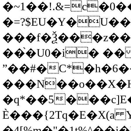
�~1��!.&=c�0��+���
�=?$EU�Y�U��
���f�Ѯ���z�
��֙�U0�i� ��
ˮ��#�C*�h�6
���N��o��X�H
�q*��5���c]E
È���{2Tq�E�X(a 
�4[%m�"�1t%^��