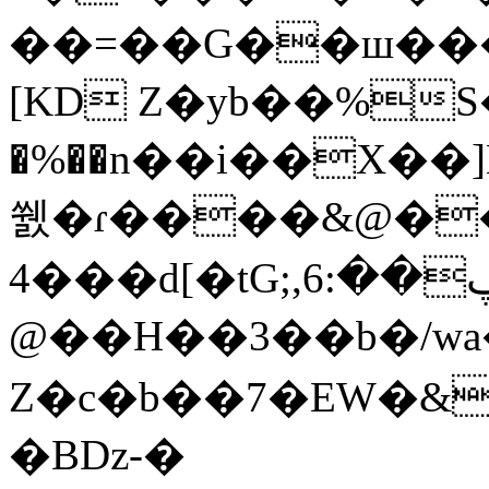
��=��G��ш���
[KD Z�yb��%S�
�%��n�
�i��X��]H�
쒨�ɾ����&@�
4���d[�tG;,ڥ��:6L-
@��H��3��b�/wa��&�Dq�*�2
Z�c�b��7�EW�&
�Bǲ-�