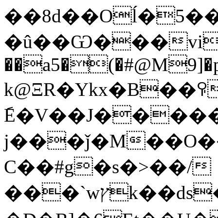
��8d��Oĺ�5�
�û��Ѡ���vih�
��a5�(�#@M9]�p�
k@ΞR�Ykx�B��ꀬ
݇E�V��J�����
j���ǰ�M��O��ޠz𰧯���2
C��#g�s�>��/
���`wץk��ds��s#��W>��Fy�4饖