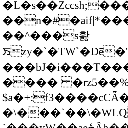
�L�s��Zccsh;���@��ޕ�3C���d$)3h�5�^��
��n�#�aif|*���E�6v�I�
��^���s홣
ꯏzy�`�TW`�Dē
���bJ�i���T���@g�
���� �rz5��%
$a�+:f3����cCǞ
�\���`��\�WLQ
`���yW��aeځÂh��t\4�*��l���l�v`�T&SS/3-