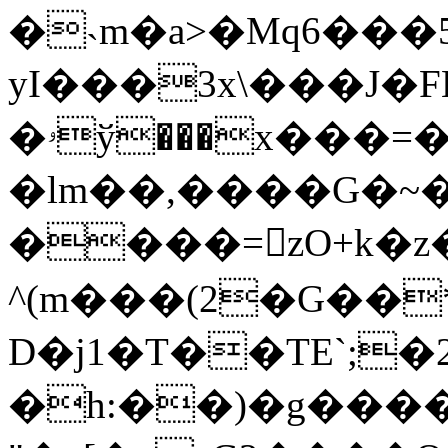
�˴m�a>�Mq6���
yI���3x\���J�
�ۥў���x���=��*��*�h�
�lm��,����G�~�
����=zO+k�z�
^(m���(2�G��
D�j1�T��TE`;�
�h:��)�g���