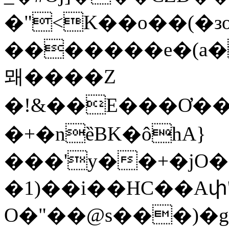
�"<K��o��(�зo
�������e�(a�Uؠ�>�Yw������
뫠����Z
�!&��E���Ơ���Z����Zd3��.�޿�)"�Wo"s��T��Q�2�T��Qz`ۦ���<�yܫ
�+�nȅBK�ôhA}
���'y��+�jO�
�1)��i��HC��Aփ'
O�"��@s���)�g