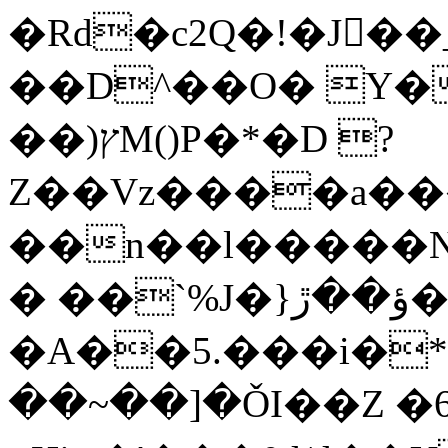
�Rd�c2Q�!�J��
��D^��O� Y�
��)ץM()P�*�D ?
Z��Vz����a���
��n��l�����Nw��
� ��`%J�}ؤ��ڙ�
�A��5.���i�
��~��]�ǑI��Z �6�