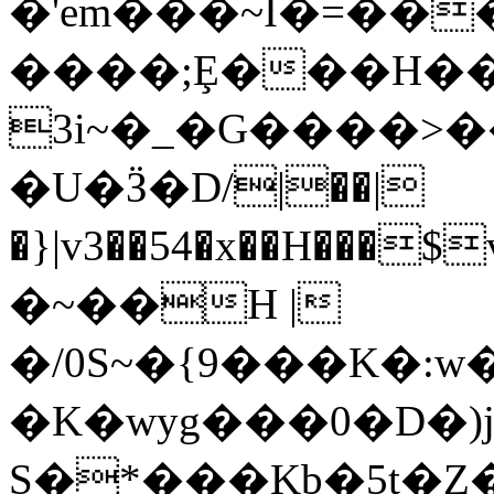
�'em���~I�=��
����;Ȩ���H��f
3i~�_�G����>��Ç)�5߅R���
�U�Ӟ�D/|��|
�}|v3��54�x��H���$v���
�~��H |
�/0S~�{9���K�:
�K�wyg���0�D�)jf
S�*���Kb�5t�