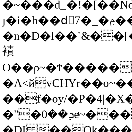
�~���d_�!�[��N
ȷ�i�h��dُ7�_�ݦ��Ȯ[Սd�mY�F���]�/
�n�D�l��`&��[��v��܇>y�0��P��@���
襀
O��ρ~�Ϯ�����
�A<йvCHYr��o~��LJ
��f�oy/�P�4|�X
�"�ܕ��0eͬ~���������gJ8@�!
�DI ��Qk���q