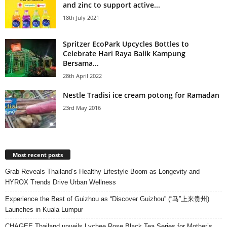
and zinc to support active...
18th July 2021
Spritzer EcoPark Upcycles Bottles to
Celebrate Hari Raya Balik Kampung
Bersama...
28th April 2022
Nestle Tradisi ice cream potong for Ramadan
23rd May 2016
Most recent posts
Grab Reveals Thailand’s Healthy Lifestyle Boom as Longevity and
HYROX Trends Drive Urban Wellness
Experience the Best of Guizhou as “Discover Guizhou” (“马”上来贵州)
Launches in Kuala Lumpur
CHAGEE Thailand unveils Lychee Rose Black Tea Series for Mother’s