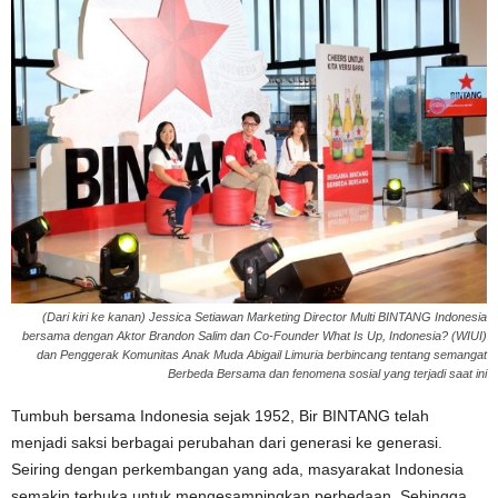
(Dari kiri ke kanan) Jessica Setiawan Marketing Director Multi BINTANG Indonesia
bersama dengan Aktor Brandon Salim dan Co-Founder What Is Up, Indonesia? (WIUI)
dan Penggerak Komunitas Anak Muda Abigail Limuria berbincang tentang semangat
Berbeda Bersama dan fenomena sosial yang terjadi saat ini
Tumbuh bersama Indonesia sejak 1952, Bir BINTANG telah
menjadi saksi berbagai perubahan dari generasi ke generasi.
Seiring dengan perkembangan yang ada, masyarakat Indonesia
semakin terbuka untuk mengesampingkan perbedaan. Sehingga,