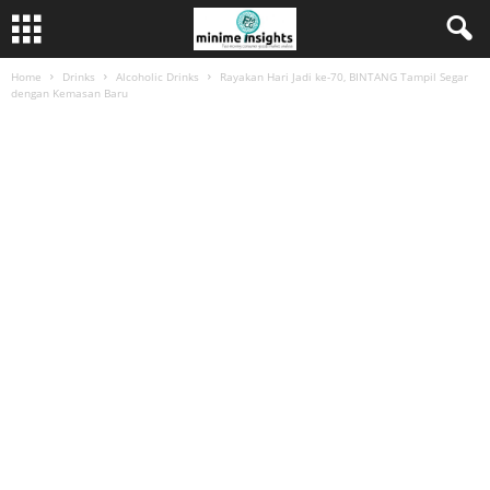
Home
Drinks
Alcoholic Drinks
Rayakan Hari Jadi ke-70, BINTANG Tampil Segar
dengan Kemasan Baru