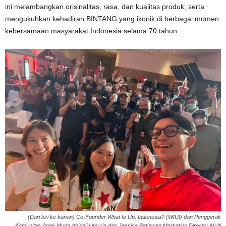
ini melambangkan orisinalitas, rasa, dan kualitas produk, serta
mengukuhkan kehadiran BINTANG yang ikonik di berbagai momen
kebersamaan masyarakat Indonesia selama 70 tahun.
(Dari kiri ke kanan) Co-Founder What Is Up, Indonesia? (WIUI) dan Penggerak
Komunitas Anak Muda Abigail Limuria dan Jessica Setiawan Marketing Director Multi