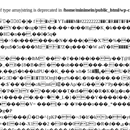
f type array|string is deprecated in
/home/minimein/public_html/wp-c
 %Ѷ�0 �]� f �x� YTu���M�#22222222��C�R��T
ь�Y��o'�og�?t ��-��+�r��Hg�Kͺ�k���
L�(��x�lbM `��^�T��J��l��y��Ț@E6�
��_�8�{8�B�d ���ob��� ���-�:��r�
_��� wh� 5ߪ׮�1��U�IJ,����^����t�-
i��j��.��1&
�:$`��'�l�c&m6嶿��Ap/�\G���?ʼPɲ��
P�hY�֥?��)�[��T̝�s$��[�R�K�[g�u��
��\�_wW��Q�Rm
� ����V= ���[
�>� �'#���o���_*����
�g�P
Ȕ�D�^{pKP��>/J�Iť�kh��yG╤��}���݂ܾ
�4�-X1��2 �l#��0)]2}�R�d��ی�d�A(?