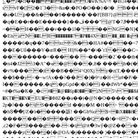
ݺ� J�cl��֐�b�(���\aO�wK%A^װ`�B4��g8C�2&����N -��*����߸r#�uy�!qaO=ٞy�=�A�0� '���D�icX-
svF�[]2�1`3�=&a�;�PO�O��}�!�۔B���X G��+��cDv8���Р#r� $��W�.FH�֞�` U��~83!Kh#C;"��A�p�h"�z
�a�Up��&���9�����`��F[BB?}@ i ��A-���<��fEz*�tP��K�oױaN]�`�(
�q�E��r��E����� }��ڦ���"[@T�7Ꮽ���:s���R�d(b��&�ѮUZ�<�"���W�QGZlk3Oᰑ6�H�� ?
~��H��,��v���1I�"��NG�N]�
�Eїsa N��LR�������7�P��4X�B��_��l �q
����6�q��7�xc&�t�HA#����<7uZ�A[sli�4��埁��M�P�ũڕШfNP��
��E�Uǖ���V�æR� Hl)%��*�\�`r3���C
��������=����� ~����2`���th��
�n4�J2\3�A"�ܘ�@���,8� ���jh�(�Ù� ���m3���Œ��J�ފV�eW,�쎕Bh؁[�ª��n�}<�"k*?
�v%����|t��B��4^Q0Xj y�z(T,�
��$��y<�~w!Ax��?��J˸�]�9^z�H+ u#�P
I�������,�q;�pGpd�:�(I�}��dWb*��
~#�t%a�Ҟ�_�c#��@��6p�נ���0N5Ϟ`��&��t���b�َXθ�㷼�R�:6�ކU�k�f�46`�H�hX�ϱ ǜ��� i�nd�*\���I�?
�KT���N�EU��Φ8Z��a��i�@N�O����
2p�!�� �(S����d ��|z�M �H�> '����84��L�����
�hՏ��[/Z�ӭ�����䛀! ��Gb%o$=�iX���é� O
�������$���5��Q ��!�=6 7<��9�
,c2�F�ñ���g��-<�ĳ@۸�3wӳ�@Z�� e���
����y(��͚�[�@OA/�j����d� )���� ��