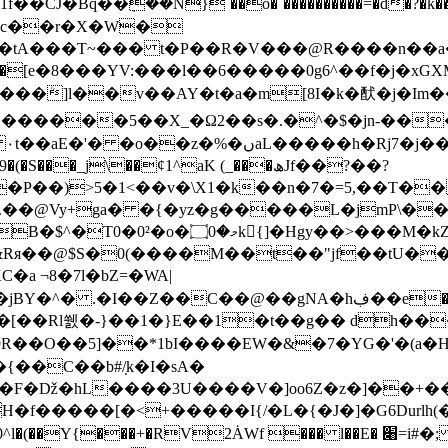
q��݂��N}`��o�`����������=�d�?�k��6�
c��r�X�W�
�tA
���T~��� t�P��R�V���@R����n��a�Q.iP��
�v��AY�t�a�m[8I�k�䣭�j�Im��n�`��D��noc(
�ںaL�����h�Rj7�j���4l9�nf�b�ǫ�
_j\��¢1^aK (_���ھJf��?��?
�P��)>5�1<��v�\X1�k��n�7�=5,��T��
@Vy+ga� �{�yz�g�����L�jmP\��46
\�*V�n>������}��^��*H #YdP6��J
&Rя��@$S�0(����M��t��"jf��tU��
�a ¬8�7l�bZ=�WA|
ڣ��e���x�nW?�=�z�ʱ�6�C6�*�VEA�q�T�U�t`BS�8��Q/
��O��5]��*1bI����EW�&�7�YG�'�(a�H�
f�F�ǅ�hL����3U����V�]oo6Z�z�]��+��