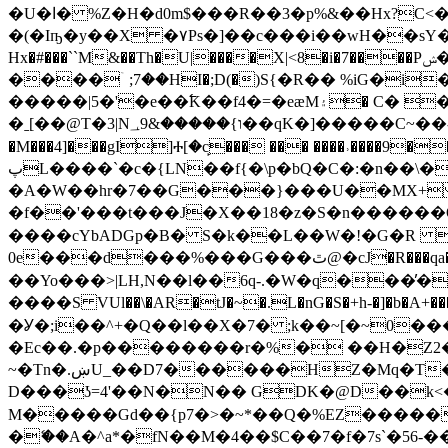
�U�ا� %Z�H�d0m$���R��3�p%&��Hx?C<����v�+@�gF�"E�Gy܆�1 ��v,���#� S�>��)j��hJ���b���)�S��Ɠ>w-
�(�Iҧ�y��X �٧Ps�]��c���i��wH��sY�1�Dl�������J���q���Z�!����������لv�zҀ����yV���P�-
Hx�#���``M&��Th�U|����X|<8�i�7����Pݾ�D8w���*�3�t)8� �׏4�9���� c�RI7<:� �C�,.���ž7�N�0WmhxbE�>�C.�:�/}�}
����ۤ ;7��HI�;D(�)Ѕ{�R�� %iG�
�����|5�'�e��߱K��f4�=�eӕM۽� C� �J#M��x;�;!���l�;6��ߜ�A�|4�F���;�#�q�4���n�$�#ە/s�6Z�ѝ�K�̱M˧buR�RN��C�g�c
�ˍ[��@T�3|N؀9&�����{ו��qK�]�����C~��-@tn3� ���R|(xd4��c�Ƭ'�I��U��R�S�8��O�My��y� ���~v7Ҹc� �}SO.��D[���#�?m/
�M���4]���gI]Ⰰ[�c̙��� ��� ����˒�
پL����`�c�{LN��f{�\p�bQ�C�:�n��\����8Y���\}��� ,V06,6���CX���V����r=|� ��eL��
�A�W��hr�7��G���}���U��MX+ *�
�f��'���t���J�X��18�z�S�n������O
����cYbADGp�B� S�k��L��W�!�G�R @p�
0e���d���%���G���ٿ@�cJ�R���qa�g��e�8��U`L0�Wl�� z��}��mq�2>�g,}�4��)o-���),�X �K��c0����^ᗦ�� -��ch�/�g�)��나
��Yo���>|LH,N��l��6q-.�W�q���̕������~�gƼ�ȑq�a���T$ߤC
����S VUl��\�AR�tJ�~�.L�nG�S�+h-�]�b�A+��
�Ỿ�;i��^+�Q��l��X�7� ;k��~[�~0��
�Ec��.�p��������r�%� ��H�Z2�
~�Tn�.ښU_��D7������HZ�Mq�T��9L�������>�����Va���S� %��/���?4��3M�N�C��ԡr­
D��
�ʖ=4'��N�N�� GDK�@D��k<�Y�
M���
��Gd��{p7�>�~*��Q�%EZ�����
�ޭ��A�^a*�fN��M�4��$C��7�f�7s`�56-���