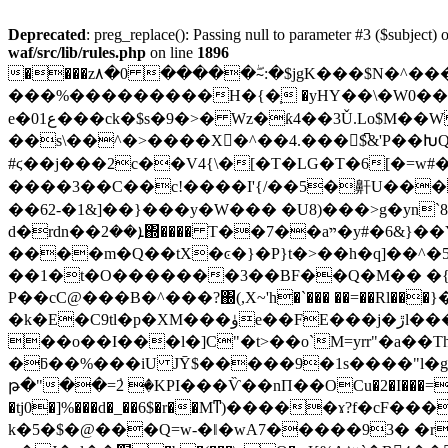
Deprecated
: preg_replace(): Passing null to parameter #3 ($subject) o
waf/src/lib/rules.php
on line
1896
����z۸�0 �����~ۖ:�$jgK���$N�^
���%���������H�{�֧ �yHY��\�W0��
e�0ع1���ck�$s�9�>� Wz�ƙ4��3Ǔ.Lo$M��Ԝ %�M��H�72�d8��a��˸��v�3Sw%Y:4'�thH���<�a��-
��s\��^�>����X�^��4.���$͆&'P��Խ
#ϛ��j���2c��V4{\�[�T�LG�T�6[�=w
����3��C��c!����I'{/��5�鼾U����
��62-�1&]��}���y�W��� �U8)���>g�yn`
d�rdn��ܐ��2΍���� T��7��aײ�y#�6&}��Y�QDE 3�35��U�_���!2�����+����D��D� �o��u�3�2]@!
����m�Q��tX�ͼ�}�P}t�>��h�q
]��^�
��1�t�O�������3��BF��Q�M�� �{�
P��cC@���B�^���?΀(,X~'h�`��� ��=��Rl���}
�k�E�C9tl�p�XM���ۈe��FE���j�ڙl���h
��o��I���l�]C"�t>��o`M=yrr"�a��T
�ƃ��%���iU JȲ$�����9�1s����"l�g�t�K
թ�"��=ٝ2 �KPI���Ѷ��nΠ��OCu�2�I���=Q 
�tj0�]%���d�_��6$�r��Mͳ)�����ɤ?f�
k�5�$�@���Q=w-�ǁ�wА7�����93� �r���{6