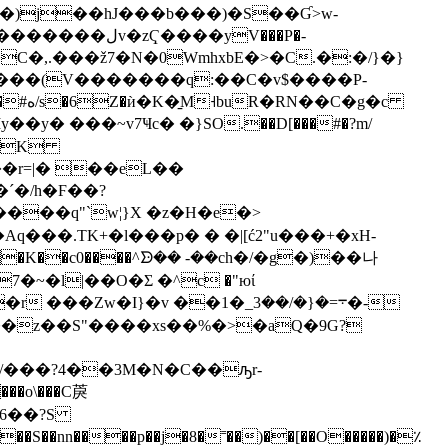
�9���(V�������q:��C�v$����P-
e�K
ˊ�/h�Ϝ��?
���q"`w¦}X �z�H�e�>
���.TK+�l���p� � �|[ć2"u���+�xH-
�r ���Zw�I}�v ��܋=�{�/��3_�1�-
 ��z��S"����xs��%�>�aQ�9G?
�o\���C䓞
6��?S
nn����p��j�8�˭��)��[��O�����)�٪