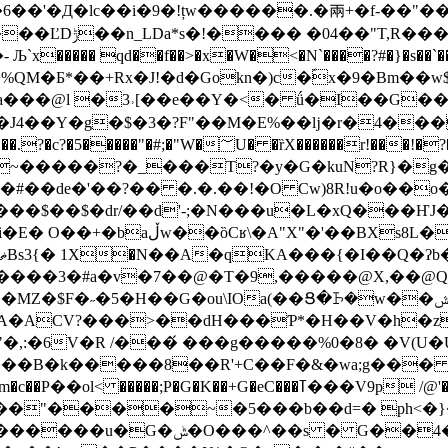
�1 �b����"7?
����� qd��f��>�x�W�<�N`����?#�}�s��
QM�Ƃ*��+Rx�J!�d�Gokn�)c�ؐx�9�Bm��w$
Ua���@l �3˒[��e��Y�<� ǘ�I��G��
�����r!���!�?�0g�ߥ�Q�?�O�Gvi��?
����?�_���T?�y�G�kuN?R}�g�֟�9
��$��$�dr/��d'-;�N���u�L�xQ���ҤJ
8L�R��%�c�̕�3�2ݑ� v��;|
p����3�#a�v�7��@�T�9,�����@X,��@Q
�MZ�$F�˶�5�H��G�ou\IOa(��Ց�ꘙ�w��ݜ
VA�ACV?���>��dH���Ƥ*�H��V�h�z�
,:�6V�R /���́ ���g�����%0�8� �V(U�
�K��+G�eC���ߠ���V9p /@'����ή�M���/
"����~�5���b��d=� ph<�}�
�b�<�o��?65+~W+�D�A"J���