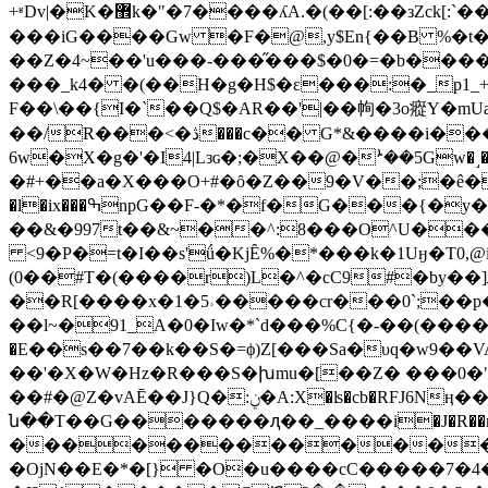
+ʶDv|�K�޾k�"�7����ʎA.�(��[:��зZck[:`��6��'�Д�lc��i�9�!țw������.�兩+�f-��"��2���3 /L���X:_
���iG����Gw �F�@,y$En{��B %�t���ĽDݱ��n_LDa*s�!���� �04��"T,R�������^
��Z�4~��'u���-���̋���$�0�=�b����- Љ`x
���_k4� �(��H�g�H$�ɛ���:�_p1_+%
F��\��{I�`��Q$�AR��'|��㡄�3o瘲Y�m
��/R���<�ڎ���c�� G*&����i���J4��Y�g�$�3�?F"��M�E%��ǉ�r�4����5�|�30d�K,K���o@
6w�X�g�'�I4|Lзɢ�;�X��@�ܑ��5Gw�˼���.?�c?�5�����"�#;�"W�؅U� �ȑX�
�#+��a�X���O+#�ȏ�Z��9�V��;�ê�~�
�l�ix��
�ߒnpG��F-�*�f�G���{�y��#��de�'��?�� �.�.��!�O Cw)8R!u�o��o�b����
��&�997t��&~��^:8���O^U���
<9�P�=t�I��s'ǘ�KjȆ%�*���k�1Uӈ�T0,@i�E� O��+�baڵw��ȍCʁ\�A"X"�'��BXs
(0��#T�(����r)L�^�cC9#�by��]ޡBs3{� 1Χ�N��A�qKA���{�I��Q�ʔb���p�*-���
��R[����x�1�5˒�����cr���0`;��
��l~�91_A�0�Iw�*`d���%C{�-��(����
�E��s��7��k��S�=ϕ)Z[���Sa�υq�w9��
��'�X�W�Hz�R���S�խmu�[��Z� ���0�"�
��#�@Z�vAĒ��J}Q�:ݧ�A:X�ʪ�cb�RFJ6Nӊ����B�k�����8��R'+C��F�&�wa;g���
ն��T��G�������ԯ��_����i�J�R��m�c��Р��ol< �����;P�G
���������������
�OjN��E�*�[} �O�u����cC�����7�4������u�G�ݰ�O���^��s � G��4�C