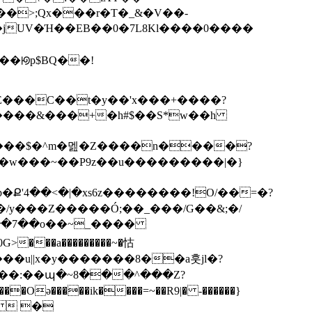
���ꡟp$BQ��!
~E���C��t�y��'x���+����?
�C����&���+�h#$��S*w��h
�S���$�^m�멢�Z����n����?
 ���w���~��P9z��u���������|�}
��  �