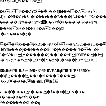
�͆�yB\ҡ_W��?0&8(
ZY٪��ʸ��4j׶���Ao-A�ު
׵L�Y�#���[�Չc�zd(
������D1�'~K*�~^�`aNrc1��$w��
Y]in���j��f����!`�|�����lǐ?��u�
� e|Y@z �W,�T*���(�M��8=2O!
PU��J�ͻ��}��Ʋ1l�Ť斸
+��֙�U0�id� ���|î��#�C&�D�