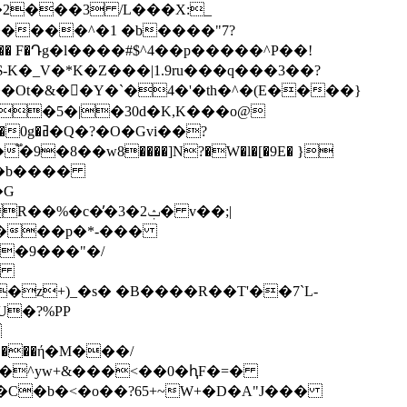
`��� F�Դg�l����#$^4��p�����^P��!
-K�_V�*K�Z���|1.9ru���q���3��?
�Ot�&��Y�`�4�'�th�^�(E����}
�8��w8����]N?�W�l�[�9E� }
�G
�9���"�/
z+)_�s� �B����R��T'��7`L-
U�?%PP
^yw+&���<��0�ԧF�=�