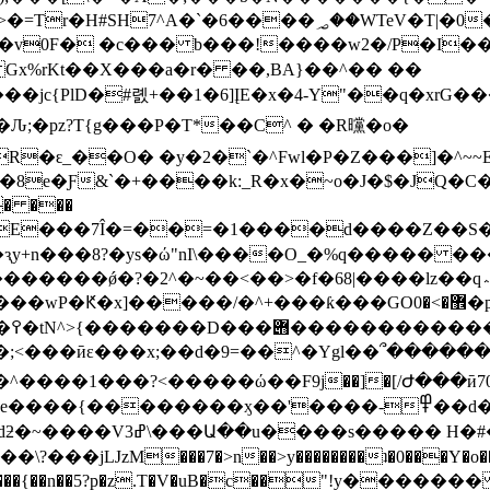
��jc{PlD�#롌+��
1�6]ĮE�x�4-Y"��q�xrG�
�ԑ_��O� �y�2�`�^Fwl�P�Z���]�^~
�8e�Ƒ&`�+����k:_R�x�~o�J�$�JQ
_�E���7Î�=��=�1����d����Z�
7��ԇy+n���8?�ys�ώ"nI\����O_�%q�����
������ǿ�?�2^�~��<��>�f�68|����lz��q؞
�/
��'����-߾��d���u||x�y�������8��a훗jl�?
��:��պ�~8���^���Z?
���{��n��5?p�z.T�V�uB�c��"!у�����