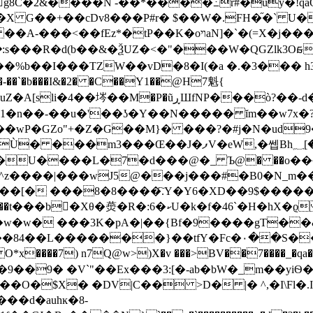
=X�j���[W�e��j�`;��,ì�^/K��T�7���IQE��R�T
�%b��I���TZW��vD�8�I(�a �.�3��� 
�-��`�b���I&�2� �C��Y1��@H7魁{
�ò?��-d�zI�������D�Y�U����+�`�ʚ�
~1�n��-��u�'��ʖ�Y��N����� ĭm��w7x�?
wP�GZo"+�Z�G��M}� ���?�#j�N�ud9
���U����L�7�d���@�_ Ъ@� ��o�
/�^z����|���wJ5@���j���#�B0�N_m��
��[� ���8�8����҇.Y�Y6�XD��9$�����
;�F�w�w� ���3K�pA�|��{Bf�9����gT
��}��tfY�Fc�٠��S���$>�Z���#S�oY����
*x����7) n7Q@w>)X�v ���>BV��7����_�qa
�9� �V`"��Ex���3:[�-аb�bW�_m��yiѲ�
O�$X� �DV|C�� >D� |� ^,�I\Fl�.I[
��d�auhĸ�8-