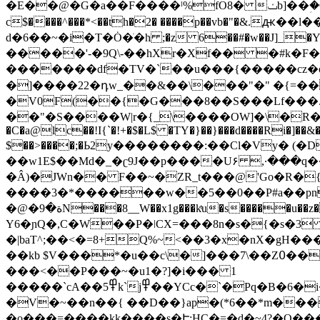
�E��@�G�a��F����ˡ%fO8� ݖb]��ؚ�OP�yU�s)��L�S�A�WL%.����ʠ��U ��X� z n�ϵ{�c;h y"C.6���� �[~@�s&롭
c$����^���*<��th�2� ����p��vb�"�&.ԫ
d�6��~�i�T�Ȯ�ׂ�h ;�z 6��#�w��J]_�Yy�$�������|װ����b��� �Xq��^m[}�*����j�+�k=��6�B[_�*���z���g��9
�����'-�9Q\-��hXr�Xf�� �#k�F�
�������df�TV�`��u���{�����cz�o�zU����נ�87�xx�3��A�K�^j�m�+ԥɶ���z_4
�]����22�դw_��&��\���"�" �{=�
��"�S����W|r�{_\����OW]�\�R��
�C�a@lc��!I{`�!+�$�L$ �TY�}��}���d����Ri�]
$��>��
��;�Ь2y��������:��Cl�Vy� (
��w1E$��Md�_�ʗ9J��p����U۶ ,·���q��2��s�5bL�ۼ�8� �˗ �#.��W
����3�*������w��5��0��P#a��pn=#
�@�ة�9N���8__W��x1g���kͭu�s�����u��z��"jP& N�������q7��L��y�ʸ{��5�����~�s(�n !�E,��۰7��C��!��F
Y6�ɲQ�,C�W��P�ǀCX=���8n�s�{�s�3
�|baT^;��<�=8+Q%~<��3�x�nX�g
��kb $V���*�u��c\�]���7\��Z߀����8d0_+���7��}���.�~���llձ���PJ�Vq�s�a4�̉f��u�<�
���<��P���~�u1�?]�i��� 1
�����`cA��߾5k`j߾��YCc�`�Pq�B�6�i��ր�� n�s��9�2��F��\����������U�{��l��;x:n8�������E
�V�~��n��{ ��D��}ap�(*6��*m���u*�K(C
�o���=����kk����s�Է:HC�=�d�~4?�Q��