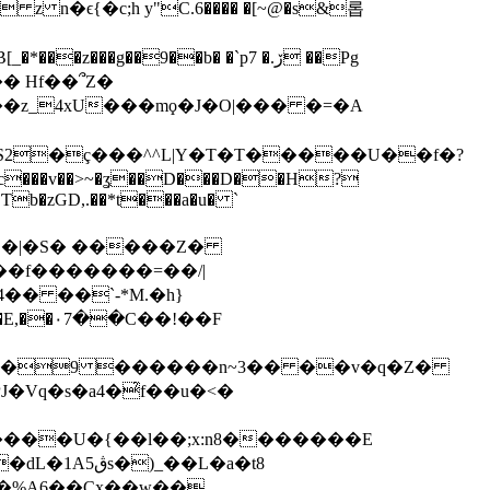
� Hf��՞Z�
؍Xi��G�BáVKȥ�{�@S2�ç���^^L|Y�T
�T�����U��f�?
��v��>~�ʓ��D���D��H?
Ƭb�zGD,.��*t���a�u� `
��f����
���=��/|
�� ��`-*M.�h}
�,�Å�9 ������n~3�� ��v�q�Z�
_��L�a�t8
C�%A6��Cx��w��