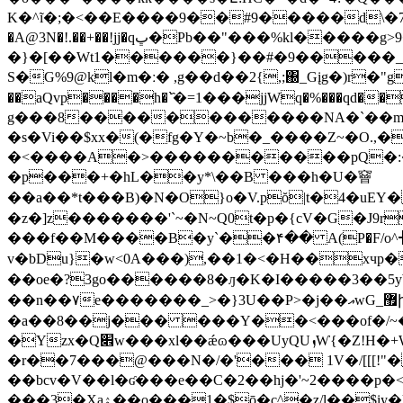
K�^ĩ�;�<��E����9��#9�����d\�7@�.��ׂE
�A@3N�!.��+��!jj�qڀ�Pb��"���%kl�����g>9��ߐٶG߀u�/�!�۠<*miP��÷A���`}}��Y|x��r?FT��E<�l_��w��TR  ]�h�à�@E���0�8��m�
�}�[��Wt1������}��#�9�����_8%��1�)��
S�G%9@kl�m�ː� ,g��d��2{,;΀_Gįg�)r�
��aQvp����h�`҄�=1���jjWq�%���qd��
g���8������������NA�`��m
�s�Vi��$xx�(�fg�Y�~b�_����Z~�O.,�
�<����A�>�����������pQ�:�Ҕ]M՛0ЃB!�/5�yޞ�,�B���,4AǚJS:���b
�p���+�hL��y*\��B ���h�U�䆵
��a��*t���B)�N�O}o�V.pŏ|t�4�uEY�j�2`�����U
�z�]z�������'`~�N~Q0t�p�{cV�G�J9
���f��M����B�y`��۴�� A(P�F/o^┥�dϫ@
v�bDu}�w<0A���),��1�<�H��xчp��
��oe�?3go������8�ԓ�K�I�����3��5y
��n��۷e�������_>�}3U��P>�j��އwG_޿խ��[�����z���C��?��Gs��q �\�~�`k�/��?L��u�c}��g��1b���T>��_ �!
�a��8��j��� ���Y��<���of�/~
�Y
zx�Q׎w���xl��ǽɷ���UyQUܙⱲ{�Z!H�+W���p�00/ =̠�\�T W�EDx�A�װܗ}<���B����r���j!^Ah�'���\-֛
�r��7���@���N�/�'��� 1V�/[[[!"� 𭕃?B
��bcv�V��l�ʛ���e��C�2��hj�'~2����
�̙��3�Xaۿ��o���1�$ō�c^�z/l��$iy�);���[\�-`�A�;���b�N�������{�� ~ �\ �:��iAΨ��