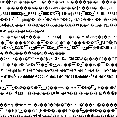
��l��,������b��<�rY-k%`�"��v��Ö�}�4Q?H,
��b� �`p7 �.ڒ ��Pg
��lptu@� t��Z�V*�[Qg06ZO����ê�
xU���mϙ�J�O|��� �=�A
�g�)���=(�
�V0F(��{�G���8��S���Lf���.mG�*�R����
�`���X�- ���ua}�'b�'2�����DM ՟�jEc�
��&�ʅo��Z�@�t �� e��a0Ā`��ƿ�@�x�Z�L�pL
�D"��1����Ve�w�Y�a�
�ן�o�G]��GE�|�S� �����Z�
�Â)�JWn�� F��~�ZR_t���@'Go�R�{TP �B�н�ߠW�q��&# �� �
��W��-�
�qbDm1��m�$� �[��l?�0�=}]�]�j4

H����a8��&�Q��%+a�.AA�b�nE�
��WG[R���v��l~3��'��i������dL�1A5ڨs�)
��ʺ��= �� 7��۠I�K:N w�M�F/���