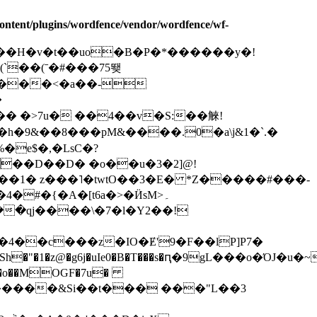
ontent/plugins/wordfence/vendor/wordfence/wf-
��H�v�t��uo�B�P�*������y�!
��(ˉ�#���75뙞
�
�� �>7u� ��4��v�S:��䚞!
�h�9&��8���pM&����.0�a\j&1�`.�
�e$�,�LsC�?
��1� z���˥�twtO��3�E� *Z�����#���-
#�{�A�[t6a�>�ӤsM>۔
+�$��qj����\�
7�l�Y2��!
0�4��c���z�IO�Ɇ'9�F��lP]P7�
�1�z@�g6j�uIe0�B�T���s�ԥ�9gL���o�ΌJ�u�
 ��o��MOGF�7u�
�6�����&Si��t��� ���"L��3