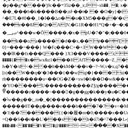
�p��g*����'j9c��ע35܋��_x;J~xh��؍�; x�>�=Тr�H#SH7^A�`�6����؃��WTeV�T|�0��>;Qx���r�T�_&�V��-
��_���b�k����B��;n߅��t� � �O�y}�t�v0F� �c��� b���!����w2�/P�I��jUV�Ή��EB��0�7L8Kl����0��� �
^�E7L�#0��_1�I��ܠo�/�u�XM5���g�'�x Gx%rKt��X���a�r� ��,BA}��^�� ��
ܳ���e��8J�Qr�A]V,�G1R��H1*Q�+�~�;�
�؄^���w�Ŏ����,�x�·pU�7�"�;���0�Ԉ;�pz?T{g���P�T*��C^ � �R曭�o�
��k��o;a�����d��x,��ɇ��ƮR
0}=���=���} W�Fς���C+�+3W��W�o�
��اR��fx���Q��� }X3���V���� ϛ� ���
����{��x�wx&z1���H AfT����~Z
Һ�Y�/d<�. ��h��kM�^��v�~?~W,v�x,q
[o)�� W��q�'�3���{��w[q|�}���u|
�
rh��������u
<��OG�Z�>xwl�h��D�w&��׳���wP�Ԟ�x]�����/�^+���ƙ���GO޾�>�0�p�Ք'4��<�|�xs6z��������!O/��=�?
�ΎO����U�������ֳ���Zǯ/g������߉�tN^>{�������D���݋������������/y���Z�����Ó;��_���/G��&;
߾�����z����~����g��gg�k��y�a�C��;<���ӣɛ���x;��d�9=��^�Ygl��՞�������7��o��~_����
�ݳw��g��;_m�_�[���������������/��^����1���?<�����ώ��F9j��]�[/Ժ���ӣ70G>���a���������~�怙
�����8T��g����e���h���7�7�v<�Me����{��������ӽ
�'J;��7�����{{�i�履�m�0;����x��Udƻ�~����V3ߝ\���Ա��u����s����� H�#
=Q��S��r��L'���x��h�ó7ʇ�^7���ރ1|��\?���jǇzM���7�>n��>y��������ʇ�0���Y�o����Oǝ�����ik����=~��R9|� -������}
���s��<��'���V�T�@���9'~⠶����X�