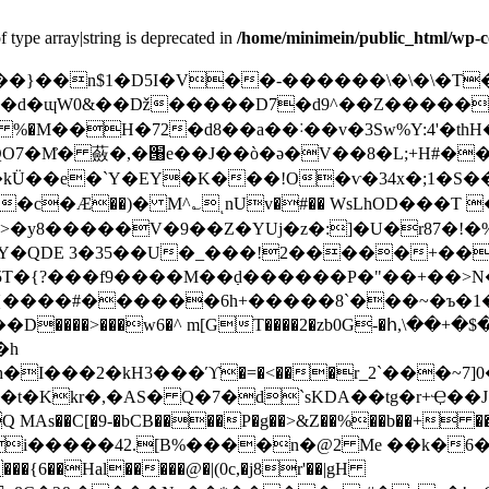
f type array|string is deprecated in
/home/minimein/public_html/wp-c
����}��n$1�D5I�V��-������\�\�\�T
�d�ɰW0&��ǅ�����D7�d9^��Z�����(`
QO7�M͐� 蘞�,�՘e��J��ò�ə�V��8�L;+H#�
#�kÜ��e�`Y�EY�K���!O�ѵ�34x�;1�S�
c�Ӕ��)� M^؎ͺnUv�#�� WsLhОD���T 
8>�y8�����V�9��Z�YUj�z�:]�U�r87�!�%
5T�{?���f9����M��߲d������P�"��+��>N
���#������6h+�����8`���~�ъ�1�4�
��D����>���w6�^ m[GT����2�zb0G-�հ,\��
h�I���2�kH3���ϓ�=�<���r_2`���~7]
kr�,�AS� Q�7�d`sKDA��tg�r+Ҿ��JSh�"
MAs��C[�9-�bCB����P�g��>&Z��%��b��+
cF���i�����42.[B%����n�@2 Me ��k
��Hal�����@�|(0c,�j8r'��|gH