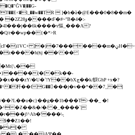
�Q�"ĞV�|��G-
~°B�4�:-
I���j��6k����ʏ慪_���A?
ͳ��Q/r��wp��{�*>R
)1VC+ ]�)�7�������m�ڼH�~�gk
A�}����(�[�k��-
!Y��bXچ��k/䑡GhP +x�?
q\�^�杆��fG�����j�v��*��7_�|
^�Z��&�/�/ �_����`|
�$۪��Z1��!
��u[�