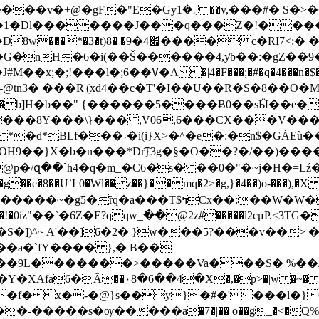
i�G�nH�6�i(��Š������4,ƴb��:�gZ�
���9��b]H�b��" {������5����Ƀ0��sӸ��
d*BLf���˒�i(i}X>�^�e�:�n$�GȦEù��
H9��}X�b�n���*Dr͡}3g�§�O��?�/��)����
/զ��`h4�q�m_�C6�s� ��0�"�~j�H�=Lź�Aq
x��:��W�W�7�~�l|��O�Σ �^c �"юί
�!�0ίz"��`�6Z�E?qqw_ٚ��@2z#�����l2cμP.<3TG�

�S�])^~ A'��]6�2� }w���5?���v��>
�a�`fY���� },� B��
XAfa6�Ӑ��۰8�6��4�X�,�p>�|w �~� ��
�f�x�-�@}s��y}�#�' ���l�}
-�����s�ѹ�����a�7�|�� o��g_�<�Q%��S��