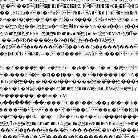
jI��|�'�1��Z���/Z`I�J�/�5�=8�-j��y�G
 �9�n�xȍ8���uBWy�n>u� �2Z28ۆ����tF�#
"gS� Yt��Çm�"<5֋�Y��YN��u��5|Q���4
W��� �ESRT���S���w�P�}�Oe<]N�Ms⍫7�
.��G�PR�b����ʔ9�!� ���TA
�9S��#�������^��{b�g���'j���cF�
�z����h(ʦj ��\��
g� cL.�yk�N�ݔ\�mCj�j8I�Mt{\,��
r�-���'� .�#[��]��~ �,��f����}�T?
���p�0���f��F������ͫ�������x���zY/�U�˚
V�1 �N푏<�8��b������W���_ԞWaH�{
W������_��bw�=oM
�����,^<���"���1 ��m�1�K?l�
� ��2.�z��'��O 4�c��g:�W8���vY�uLf`=M�
p�<��N�g���#��/�>�� ��Ȏ�b+� ��