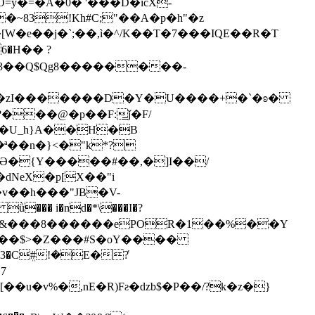
h3��Q$Qg8��������-
���@�p��F:̳ǰ�F/
�U_h}A��H�B
�Ә�{Y�����#��,�]I��/
dNeX�p[X��"i
v��h���"JB�V-
��&���8������ePOR�1��%��Y
�3�Cܸ#!�E�?҅
7
��u�v%�,nE�R)Fƨ�ǳb$�P��/?k�z�}