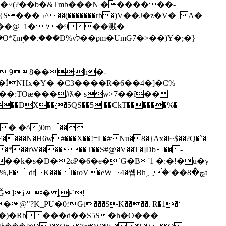
�b�˅(?��b�&Tmb���N �������-
�z�V�_A�
��@_1� \�9��溅�
��ϼm�UmG7�>��)Y�;�}
���ĨNHx�Y� �C3����R�6��4�]�C%
� �^)0m ��|
���k�s�D�2ɕP�6�e�`G�B'1 �:�!�u�y
Ǧli � ,ͱ`!