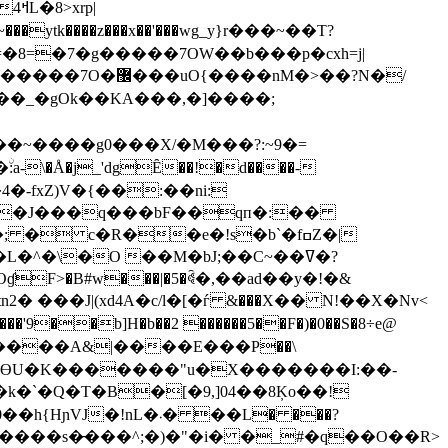
p|
��~����g0���X/�M���?:~9�=
\�Å�j_'dgȆ��!�d����-
�4�-fxZ)V�{��:��ni:
��J���q���bF��qп�:��
^�\�O ��M�bJ;��C~��ߜ�?
���J|(xd4A�c/l�[�ѓ &���X�� N!��X�Nv<
��b]H�b��2 ������5��F�)�0��S�8÷e@
3�Հ?���CƟU�K�������"u�X�������I:��-
�܁� ��L� ���?
1#�8����s�̵���^;�)�"�i� �_#�q��O��R>