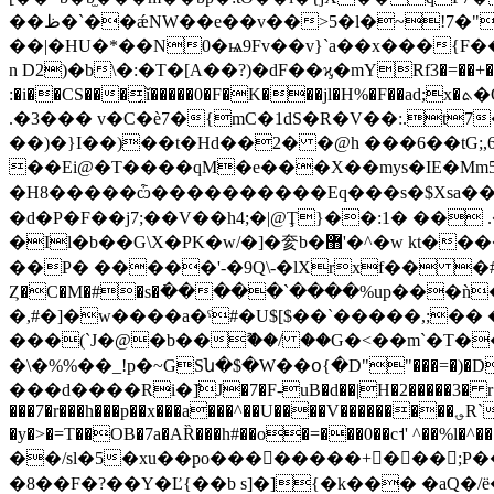
��ظ�`��ǽNW��e��v��>5�l�~!7�"ϭz�Y����2<����C�9ėnkr��1:�p�j����z���[���[���"����U�C����hy"s^�_�?!
��|�HU�*��N0�ѩ9Fv��v}`a��x���{F���
n D2)�b\�:�T�[A��?)�dF��ϗ�mYRf3�=��+�
:�i��CS���̗ǐ�����0�F�K���jl�H%�F��ad;x�ܬ�QH�k���pq+#�aX�����l�l^=mT1��[���[�D�����~zF=����ɵ�|@Dt��{Cr����\Xc[�Z���&��N`��Ϝ���|@�
.�3��� v�C�è7�{mC�1dS�R�V��:.t7��1�
��)�}I��)��t�Hd��2� �@h ���6��tG;,ڧ��61-=@��H����r1߿A�;�m� �O��F�q�UT�b��
��Ei@�T����qM�e���X��myѕ�IE�Mm5�
�H8�����ѽ����������Eq���ѕ�$Xsa��+
�d�P�F��j7;��V��h4;�|@Ţ}��:1� �� 
�I
l�b��G\X�PK�w/�]�奒b�޻'�^�w kt����' �-|� �E(uP�V���û}��Z������ �����*/�7 �O��ڥ7q�3�=��c>��n@X]��$
��P� �����'-�9Q\-�lXrxf�� �
Ȥ�C�M�#�s�߭�����`����%up���ǹ��
�,#�]�w����a�ˁ#�U$[$��`�����,;�� ���C�8��
���(`J�@�b��ޫ��/ ��G�<��m`�T�
�\�%%��_!p�~GSն�$�W��օ{�D""���=�)�
���d����Ri�]҄J�7�F-uB�d��|H�2�����3� r�G
���7�r���h���p��x���a���^��U����V���������؈R`6ic�v�'A�z��i��led�(�J ��>�#�GZ�u���W]�x0� �l���X�i�ZU}�WI�����;v�G��?k��A� |
�y�>�=T��OB�7a�AȐ���h#��o�=���0��c˦' ^��%l�^���:G���W^�v��
��/sl�5�xu��po��������+���;P�
�8��F�?��Y�Ľ{��b s]�]{�k��� �aQ�/