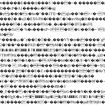
�����E���ri|���S !����<� ������
��[�c�hn�"��2TI]>�(q[u��?�t+>�+?Օ��?�
Z�.�a]1�EX0-Pih�f���C�3�ʁ v9hȵ�H����
�����}-��k��vb�_�u���Ǝk�x|
�l5z� %�s���xP+} �B�U��Ń�+`#
J�6/
���PAD:�*�zM�{��<�� ���=t�նz5�V��i
ןj�J���}���?������=3���3�o��~
R##)ζ���g����i����I�#�k��_q)D�H
�,F��A�&v+�-A��h4�[�Z�Ӆ=�V�[���
DW� ˲1Pa�(j ����?h��@/�����+Ņ
Rh����`[�F��E�Z e���������� �&r
g�_F��� ;�(���5����zrG���N�(�.��]
��K���5킃
�2����[���R�=��0��P#a��pn#j81�