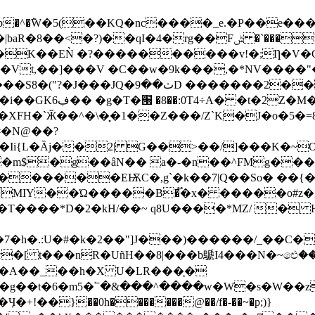
g��Fݰ �`����q8�򒎨@ƒ�0��@��b��E��,�Å��9
�K��EǸ �?����������v!�;Ƞ�V�C
�Vt,��]���V �C��w�9k���,�*NV����"�
%U�'tz���wc�Yb��v���~}Mʴ\F�
�!�� |�!<��/
�ХFH�`Ӂ��^�\�͓�1��Z���/Z`K�J�o�5�=
i{L�Ȁj��2| G��>��/]���K�~On$ۗ�
9�m$�g��âN�� a�-�n��^FMg��
*MIY��Ώ�����B�֟�x� �����o#z�g
�T����*D�2�kH/��~ q8U����*MZ/ � H
7�h�.:U�#�k�2��"]J���)������/_��C
�
�[ t���nR�UñH��8|���b鷈I4���N�~ඓ���
J�A��_��h�X U�LR���֛�
^�g��t�6�m5�՟�&���^����w�W�s�W��z
�}��0h�������@��/f�-��~�p;)}