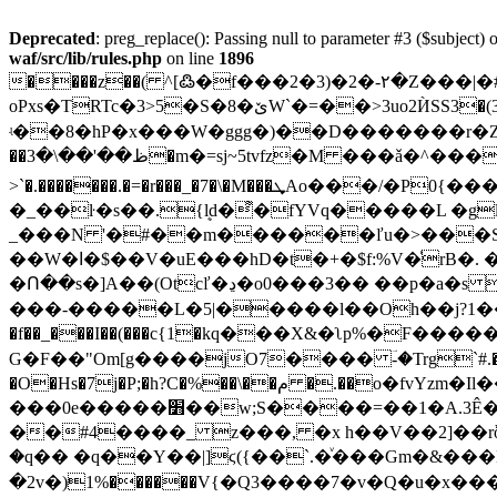
Deprecated
: preg_replace(): Passing null to parameter #3 ($subject) o
waf/src/lib/rules.php
on line
1896
oPxs�TRTc�3>5�S�8�ێW`�=��>3uo2ЍSS3�(3h�3�����A�R+��,sv��怟
ʵ��8�hP�x���W�ggg�)��D�������r�Ze>��b��ت���^��L7��ld[�}VfS~��S>6��c`7�wƆ�p
��ظ��'��\�3�m�=sj~5tvfz�M ���ǎ�^����3v��V0~/��i���B�D��B�g��C��[e0��b����j� ڳ��L(S��
>`�.�������.�=�r���_�7�\�M���ܜAo���/�P0{����,�2�\��165�<��b�P=F�k�pT>�!�����̞�� 9G�Qk���^�ޮ��QT�/e�T�˕�\�>(�
�_��ŀ�s��.{ܷld�͌�fYVq�����L �gǉ�9 ך��m�� �r���g�?N�!ΡH
_���N '�#��m������ľu�>���S�
��W�ا�$��V�uE���hD�t�+�$f:%V�̍rB�. �1���̯��,���g8}�;z����N�s1��g(��Y��k���� ^Y�&�,�V=R�3�^dWҹ���'
�Ո��s�]A��(Otcľ�ڍ�o0���3�� ��p�a�s  �UK���%Q*47��jcʕ����η��s�З\�g�Ϫ(T��q�\�/Q�� /� �r��LS��L�1���&ȟ
���-�����L�5|�����l��Oh��j?1�����O�
�f��_���I��(���c{1�kԛ���X&�ʅp%�F���������'�闹c�� B��d
G�F��"Om[g����jO7���� ؔ-�Trg`#.����A����
�O�Hs�7j�P;�h?C�%��\��م �.��o�fvYzm�Il����B-�6L}�'E��(`���� �F��3���eТeEL߇|�X�Ī�`)x3SBȅp!��T؍k/3��E���k���꒟
���0e�����׻��w;S����=��1�A.3Ê��i��,Gw�ɒl ��\��Mҝ�����3r���|s��!l�C���KDꯅ�\(�l��5�ZZ�rka�
��#4����_ z���, �x h��V��2]��rȫ(
�q�� �q��Y��|]ϛ({��`.�ͮ���Gm�&���H
�2v�)1%������V{�Q3����7�v�Q�u�x