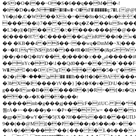
�St�O�i��~O�S�6��q��M��-!
�h�D�ة�;N���8�w�~O�sF�\�����q:7�Ƚ{@@b�^�݉W�5(��KQ�nc����_e.�P��e������tj���������"�H�m<)u�Cڧ1��&
Y6�ɲI�,C�W��Xǀc�=��8n�SϚz�s� �|baR�8��<�?)��qI�4�r
�����i}7�� ��v�q�Z� ��kr$w��
�L3�p](�Ƞt��C �/;�\���e���ɸ�@��
�[����H7 �C������GgnRP ��d�;w���S8�("?�J���JQ�ٺ��9D �������2�� �
�� �KB��4 �$��<��wq�DmM�~X|����i��GK6ڣ�� �g�T�՘ �8��:0T4÷A� �t�2Z�M��bg
�>�R}q*N$jbSf� t��#R�H'�(&pGW
j��y�#�Q�#āV��_�j���f�:c��ݭö�����i#�N@��?
��nYc�D�\1��Qd0��̶=�� �`���F�I
W�.z𠓢�h�O{3gT�/� ��5�<ţ"�
�2�yۙ�<���ێ�� ��Ib��Ħ�I�9A���������EѬC�,g`�k��7|Q��So� ��{���n�z���� (? ��~�}v}�<(:�E�A"5
�3bX�I����'rV��} ĵ�d�ꇑ�v�D\U�d�
g���8ae�B�����H�/j�R=�r[�z�Q(
�'�:�ޜ�K���ŋ��r
�����mb�g���gj���cF�)1UC- ]�*�
쭴rA�+~��s��y�+˂�P+��w= ��� �cr
�gp�1i�wY��5ȳX�?0f��o��R� ��UП
9��(��@Mַi[��P���y�S��o�>��
�8A�j\����*��{��� �L�b���s�Ӌ�+!�