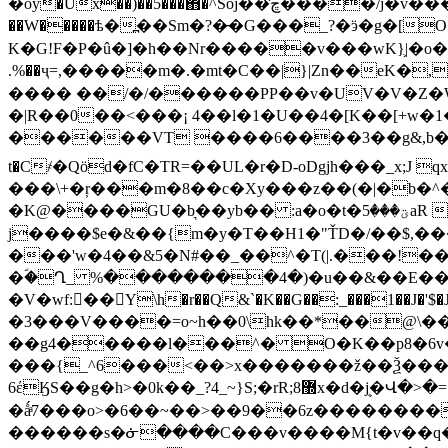
�oy�Ux��)��5���΋�^Soj��̓ڇ����/j�v���'o��hX�݆����� ����y�֚��z�=7�������ڳ���އ�ۋ�_�k��.�g�Y�T� [}
��W�����ѣ�߽��Sm�?�̵�G���_?�ӭ�g�[
K�G!F�P�û�]�h��Nr�����v���wK}֛|�o���#�ۛE!r{��p@9ݦS����U�1-���D�"�
.%��ҷ=,�����m�.�mt�C��|}|Zn��eK�,
���� ��/�/������PP��v�UV�V�Z�
�|R��0��<���¡ 4��l�1�U��4�[K��[+w�
������VT ����6����3��g&,b�m����
t�C҂�Qӧd�fC�TR=��UL�r�D-oDgjh���_x
���\+�ŗ���m�8��c�Xy���z��(�|�b�^
�K@����GU�b͉��yb�� :a�o�t�ؾ���5aR ���n�"�ǿbJ�&�ܰޒ_�몱�jVMU�&�O���J����؝݇��5�� ({Y���D%���E7�v�pO�
j����$e�&��{m�y�T��H1�"ŤD�/��$,��
���'w�4�
�&5�N#��_��^�T(|.���!��P�z)��V��h�~ʃ�X��f߀0�˯��d��
�ؐ�Ղ_ %��������4�)�u��&��E��
�V�wf:��Y\h�r��Q&`�K��G��:_���1��J�'
�3���V����=o~h��0\hk��*��@\���
��g4�����l���^� O�K��p8�6v����Γ^}8���ݹ'K��("�a����G�/��x�
���{_^6���<��>x�������ž��Ѯ���\u
6έӃS��g�h>�0k��_?4_~}S;�rR;8޽x�d�ܷj�Վ�>�=:��xۜ|x�f�>�����`����0���?
�ǻͣ7���o>�6��~��>��9��6z��������
������s�ᓃ����C���v����M{t�v��q�����}w