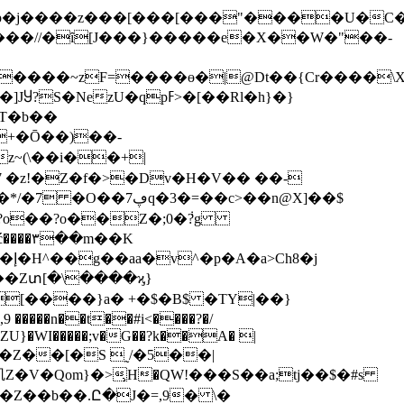
���//�ȋ[J���}�����e�X��W�"��-
zU�qpߓ>�[��Rl�h}�}
+�Ō��)��-
~(\��i��+|
�7 �z!�Z�f�>�Dv�H�V�� ��-
U?o��?o��Z�;0�݃?g
ć����۳��m��K
�j
��Zտ[�\����ϗ}
8[����}a� +�$�B$ �TY|��}
�,9 �����n��t��#i<����?�/
�V�Qom}�>̹Н�QW!���S��a;tj��$�#s
��Z��b��.Ը�J�=,9� \�