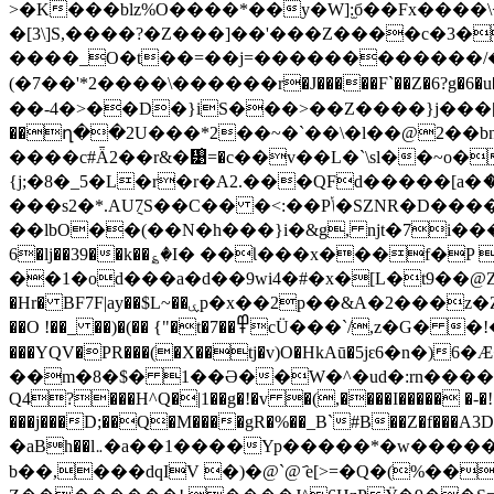
>�K���blz%O����*��y�W]:̫б��Fx����\
�[3\]S,����?�Z���]��'���Z����c�3��6�������
����_O�t��=��j=������������/�>
(�7��'*2����\������r�J�����F`��Z�6?g�6�u�Q��`���
��-4�>��D�}iS���>��Z����}j���[
��ղ��2U���*2��~�`��\�l��@2��
����c#Ǟ2��r&�᡹̀=�c��v��L�`\sl��~o�{b�6=�����@uم����
{j;�8�_5�L�r�r�A2.���QFd�����[a�ަ
���s2�*.AU݈7S��C�� �<:��Pݳ�SZNR�D����X�K[�9�\�Yg�[c@u�ʉ�X�GD�{~�mE��.���:TOæ���#ƛ� sw>7��î��
��lbO��(��N�h���}i�&g, ǌt�7i�����\�%T��i{�24U@2 Me��ל;|ʾI;
6�lj��39��k��؏�I� ��Ɩ���х���f�
��1�od���a�d��9wi4�#�x�[L�t9��
�Hr� BF7F|ay��$L~��ۑp�x��2p��&A�2���z�Z����lV ��\nI��5ۥ�)�ڳ��j8cXN���F����N�H6w#���X��!=L�#Nu� 8�}Ax�l~$��?Q�`�
��O !��_ ��)�(�� {"�t�7��߾cÜ���`/,z�G� �!�o}������vvE�Y:@�Qf�2k4�aa줬"�D)f*��*��rW������T��S#@�V��T�]Db ��-
���YQV�PR���(�X��tj�v)O�HkAū�5jԑ6�
��m�8�$� 1�
�Ə��W�^�ud�:rn�����(1fא$ �2��ZЕ��g�DQfh��`!�u ��d16��%�� ��c��}%,F�_dfK���J�юV�eW4�
Q4?���H^Q�|1��g�!�v �(,���
�I����� �-�!
���j���D;��Q�M����gR�%��_B`#B��Z�f���A
�aBh��l܅�a��1����Yp�����*�w�����3� w�x��uL�]w�M�v ,A�Z�셅.��#�R� ��@"?K_PU�؛0Gt���SK����. R�1�ՙ
b��,���dqIV �)�@`@ ҄e[>=�Q�(%��l�Ǧ7Y�tB���&K�طT� ˪6�[�