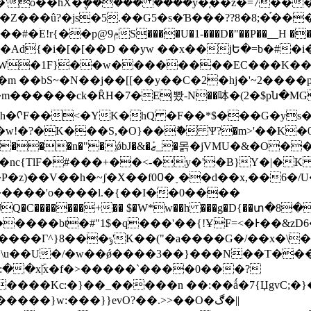
O�Z���û?�js�5.��G5�s�Ɓ���??8�8;�֡��
�P��__H ��J����wR�L�>�%@
�Ad{�i�[�[��D ��уw ��x��jԵ�=b�#�i
W�1F}
��w��������EC���K�� 
1�m ��bS~�N��j��[[��y��C�2�hj�'~2���
��ck�ȒH�7�E|뽰-N��呠�(2�$pն�MG4w�]�
;J qxh�ᡴF��<�YK�hQ �F��*$���G�y
�w!�?�K���S,�O}��ޮ� Ѱ?�m>'��K�
�nc{TlF�#���+��<-�y�'�B}Y�|�K
x,��6�/U�5 �];(To�R~)�?�6T�����|
����'o����l.�{��I��0����
$�JQ�C�������+�� $�W*w��h ���g�D{��տ�8�
���bt�#"1$�q���'��{!ҰF=<�Ͱ��&zD6�C
\���&�˒0� {��|-�l�/~?
��U�/�w��ǿ����3��}���N��T���o��
����Kc:�}��_�����n ��:��ǻ�7{ЏgvC;�}
:���}}evO?��.>>��O�ڰ�||