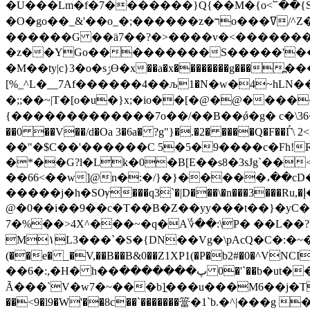
�U���Lm�f�7�������}Q{��M�{o<՟��{S��
�O�go��_&'��o_�;������z�ﬧo���ߜ/^Z�4�gz�w���ӿ�'���g��lʿ��~x����\�y��5~���ytk����z���x��'���wg_y}r���~��T?
������G ��ӓ7��?�>����v�<����������x7��h�;>�_�ڳN�ށ�=�_�w���og��>=
�z��YGo���������S�����'��Z���?��ڇ�'g���s�Q�����[�#_���0�����7O�޼��
�M��ty|c}3�o�sݬϴ�x��a�x��������g���߽���Ӄαux������Ӄ�=�y\;����7����&dO�vzSo���_�gOk��KA���,�]����;
[%_^L�__7Af������4��љ1�N�w�4~hL
�;;��~|T�[o�u�}x;�io��[�@�@�����
{�������������7o��/��B ��ǿ�g� c�\36���Q
��0 ��V��/d�Oa 3�6a� ?g"}�.�2� ����Q�
��"�$C��'������C 5�5�9����c�Fh
�*��G?l�Lk�0�B[E��s8�3sJg`��<$o � 3 �9��C��!p�<
��66<��w]@n�:�/}�}�����،��cD�
�����j�h�SѸ���q3`�|D���\�n���3���Ru,�إ�v=�؞��*��^� ݆�� w��&vr��ҝBHF>�}ٯOɠF>�B#w���|�5�ꈽ�,��ad��y�!�&
@�0��i��9��c�T��B�Z��yy���t��}�yC��
7�%��>4X^���~�q�A؇��:\P� ��L��?E*�^��
M١L3���`�S�{DN��Vg�\pAcQ�C�:�~�]�,'���q�\�ٻ����h��lr�l�臰�-F��s����A&|����Е���P��\
(��e� _�V,��B��B&0��Z1XP1(�P�b2#�0�^V
��6�:,�H� h��پ������� 0�'`��b�ut��Ý��v�A!�j�c{H�hj'�,�!�#�A!҅�e�62<�&��k�`�Q�T�B�[�9,]04��8Ķo��!
Ã���`V�w7�~���b]̠���u���M6��j�TFo�-�C
��<9�l9�W'��8c��`�������簹�1`b.�^|�