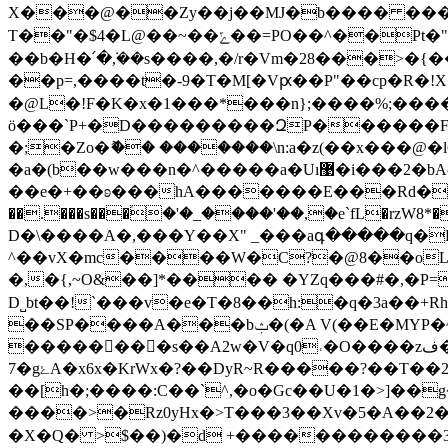
X���@��Zy��j��MJ�b���� ���t
T��"�$4�L@��~��ݻ��=PO��^��Pt�"D��cP�A{����n-��rg|
��b�H�՛�ܿ,��s����,�/r�Vm�28���>�{��yp
��p=,����t�-9�T�M[�Vԗ��P"��cp�R�!X���
�@L�!F�K�x�1���*���n};����%;���
ö���`P+�D���������ԶP������F��
�;�Zo�ޮ�� �������\n:a�z(��x���@�l6
�a�(b��w���n�^�����a�Uı޹�i���2�bA^����ٹ�¯z�����.,���VY�m�(����`gY� ?
��e�+��ʚ���hA�������E���Rd�2�?��*
��.���s���۠�'�_����'��,�e`fL�rzW8*��x�c�&.�|���˯� T�˯���?��E
D�\����A�,���Y��X" _���aգ�����q�FT
^��vX�mc����W�C?�@8��oL�K
�,�{,~O&��]*���� �YZq���#�,�P=
D˽bt��!`���v�e�T�8��h:�q�3a��+
��SP����A���bݑ�(�A V(��E�MYP�~�x���}5�����{�� j!�"J�q�r$�
��������s��A2w�V�q0˓�O����zف�E�^�U*?8�{�FvhJ�W�h�BrI4����9F��·���,�7���޽E���<,�����A�l��F�d���d
7�gۓA�x6x�KrWx�?��DyR~R�����?��T��2�5��`�����(i���4$h�3
��[h�;����:С��`^,�o�Gc��U�1�>]��
����>�Rz0yHx�>T���3��Xv�5�A��2���HڄK�ѧ l=�����Ukgr�L�pF�A���iK-lY�D �c%��آ�}e���GAO�
�X�Q� >$��)�d +������������3