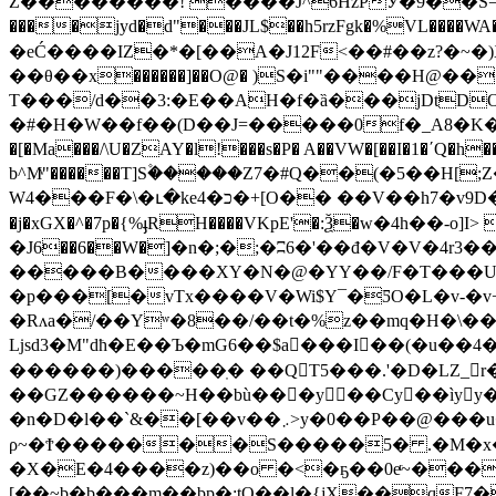
Z��������! ����J^6HzPӰ�9��S=�T�:��
����jyd�d"���JL$��h5rzFgk�%VL����WA�
�eĆ����IZ�*�[��A�J12F<��#��z?�~�
��θ��x������]��O@� )S�i""����H@��
T���/d��3:�E��AH�f�ȁ���jDtDOҌZ]
�#�H�W��f��(D��J=�����0f�_A8�K�����Slj�K�(:�Ɩ�bp�
�[�Ma���/\U�ZAY�l!���s�P� A��VW�[��I�1�ʹQ
b^Mͮ"������T]S۫�����Z7�#Q��(�5��H[;Z��
W4���F�\�ւ�ke4�כ�+[O�� ��V��h7�v9D�4��(�ZH��B:�LX�rЎ�rm����W��<��6�'����ݲ�?�N�*�{����l��6A����0g1]��V
�j�xGX�^�7p�{%ֈRH����VKpE'�:Ѯ�w�4h��-o]I> PI�/
�J6��6��W�]�n�;�;�ʭ6�'��đ�V�V�4r3��pOrt�Y��a{=��^#l�⡋����I>ښq��v[�v�n
�����B����XY�N�@�YY��/F�T���U_��W7 �ZݥR��!y~�*��JlF�&�l�(҂"����j�(ѩ�ZcU�
�p���[�vTx����V�Wi$Y¯�ƼO�L�v-�v
�Rʌa�/��Yʷ�8��/��t�%z��mq�H�\��
ǈsd3�M"dħ�E��Ъ�mG6��$a���I��(�u��4�
������)�����ֽ� ��QT5���.'�D�LZ_r
��GZ������~H��bù���y��Cy��ìyy��]�-�~���
�n�D�l��`&��[��v��܇>y�0��P��@���u��c^��ܲ*z�s�襀O㱫
ρ~�Ϯ�������S�����5� .�M�x���A��A<йv
�X�E�4����z)��o �<�ҕ��0eͬ~���
[��
~b�b̫���m��bp�:tO��l�{jX��qF7