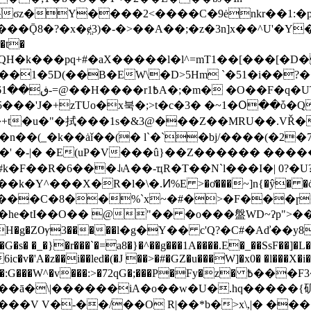
�Ǭ8�?�x�ɇ̤3)�-�>��A��;�z�3n]x��^U'�Y
�t�
5D(��B�EW\�D>5Hm `�51�i��?��]JႸ?S�Ne
��'J�+zTUo�x북�;>t�c�3� �~1�Օ��ȱ�Q
t�u�"�拭���1s�&3@���Z��MRU��.VŘ�z
.�n��(_�k��ȧǐ��(� l`�`�bj/����(�2
#k�F��R�6���ꀮA��-ҵR�T��N`l���I�| 0?�
k�Y^���X�R�l�\�.Ͷ%E >�ơ���~]n{�ŷ� �
%`x~�#�>�F���ɼ�إ�H^��g��aa�v^�p�A�a>Ch8
�he�tI��O�� @"�� �o���盤WD~ʔp">�
DH�g�ZѸ3�����l�g�Y�� c'Q?�C#�Aď��y
�s� �_�}�r
���`�=a8�}�^��g���1A����.E�_��SsF��]�L
�:>�72qG�;���P�Fy�z� ߿���F3�Z��[�S ˷/�5��|
��ā�\|������iA�o��w�U�.hq�����{矶Z
ё���V V�-��/��O R|��*b�>x\,|� ��