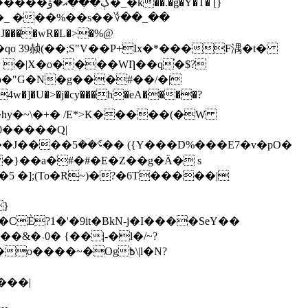
�_ ���%��s��؇��_��
�qo 39赪(��;S"V��P+Ix�*���F湡�t�
�|X�o����WȠ��q֓�$?
�p�"G�N�g���#��/�|
U�>�j�cy���h�eA����?
s�hy�~\�+� /E*>K�����(�W
0�����Q|
 �}��a�#�#�E�Z��g�Ӓ� s
}
È?1�'�9it�BkN-j�I����SeY��
��~�Og߿\|l�N?
���|