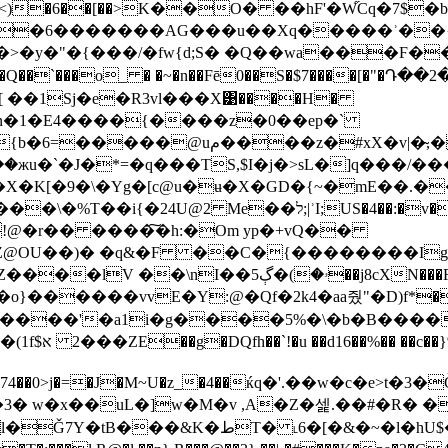
<)�6��[��>K��O� ��hF'�W֞Cq�7$
AG���u��Xq�����ʾ��{S���ߏ^��(�������rb �)V��J
�y�"�{���/�fw{d;S� �Q��wa���Ϝ�
o_ � �~�n��Fē0��S�$7����[�"�Դ��2�O*ξmܹ��.���D%vל
 ��1Sj�e�R3vl���X͹����H�
bn�1�E4����{����z�0��ep�`
z�#xX�v|�̴,� 98��:h�-
��жu�`�J�*=�q���TS,$I�j�>sL�]q���/
US�4��:�v���DX���5QS��5 ��CkT������%�
P !@�r�� ����͠�h:�Om yp�+vQ��
@Z@OU��)� �q&�F ��C�{��������Ig
n�)6�Æ����'�a1i�g����5%�\�b�B���
쎕Bh؁�ª��چ�8a
3D74��0>j�=�J�M~U�z_�4��ќq�'.��w�c�e>t�3�
&�~�l�hU$�)�Rb���d��S5S�h�O���