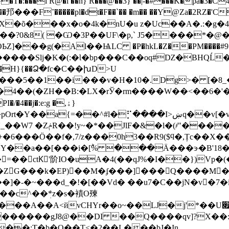
�l R@�l ��n} R���@��3} ��|-�#���K�pa�3�C
�䢴���F˘�����pl�dt�F��`�� �m�� ��Y@Za�2RZ�'C
)X�õ���x�o�4k�nU�u z�Uc��A�.:�g�
��?0&8( �Ѡ�3P��UF\�p,` J5����*�@
���g(�Al��ѨLC �P�hkL�Z��PM����#9 
��C��oq#Ǳ�BHQĹ�z{U����V���PSi�Y�ں�P 5Vj`s�+��w�
�h��H}{��Ձ�fc�C��խD>U
�5��1��i���v�H�10�.Dg>� [�8_��:]��J)�
�4��j�:e:g �,ۀ}
ȥz�a��0F���ɞ�>I����Z�8�ވL�z��޸���#��m����J�U�QU�*���.
-(Ҭ4�+�t�H�R��텢̸
+�6���Ö��f�,7/z���0h3��R9($ϥ�,Țc��X
Y��a��[���i�[ؕ% ���Ä���ɝ�B'18��
=��ctKٕ'阶IO�uA�4(��qJ%�I��})Vp�(
�ZG���k�EP)��M�ʄ���]���Q����M�?
d_�!�[��Vd� ��u7�C��jN�v�7�i7h��dُ7�_�ݤ��Ȯյ
CHYr��o~��LJ�j'*��U׏r��I�/��f�oy/�P�4|
������gJ8@��DI ��Q����qv]?X��
���;T�b�O��T<�2��L���bJ�In