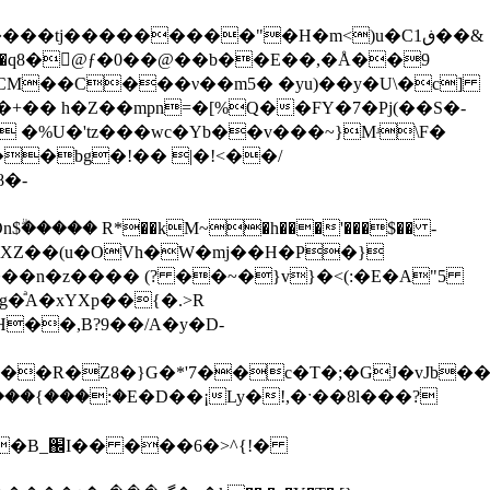
M��C���ν��m5� �yu)��y�U\�c]
+�� h�Z��mpn=�[%Q��FY�7�Pj(��S�-
8�-
���� R*��kM~�h���'���$�� -
�XZ��(u�OVh�W�mj��H�P�}
�ͣA�xYXp��{�.>R
��,B?9��/A�y�D-
��R�Z8�}G�*'7��c�T�;�GJ�vJb��
�{���:�E�D��¡Ly�!,�ˑ��8l���?
�B_֌I�� ���6�>^{!�