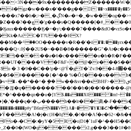
<3N���9x��������Z������W/�4ߞL�8>xr
�8=�7�g�����7OW��b���p�cxh=j|
�uO{����nM�>��?N�/
N��Kk�AzC�T?U���HX?
�M��ٛ=��OO�����v�R��'�ӧ�'�:/���yrx�
<.0ŷ��2U$�~��Ƀ�8������G"�At�c���ۨ:a-
F��Ѓ\ 2<3�)���:��a�6�c�����u�h�R�F�
!R��UŦ����V�F&F+�@�e���S�
@Ý�gT�`Zv.9��׏4-8��; � c�R��e�!s�b`�fߛZ�|
�$�#�����{�^�� %�Ô:[���x��vh�L�
귆�q�t�����?��!��h�j��!�����-@tn2� 
��qn��u�]ϒ$.��a���X0��� �m!~ʹ�͗����'9
NCI���l��e����p#y"B6mN���V}A�~�7�Y�
�:�yY�5R ̹�o|D1ٟ�`1uF�^��H5��0��h{HɲVJ�!nL
��g �_Z��0�(WO�ɡ����� r2.g���3��