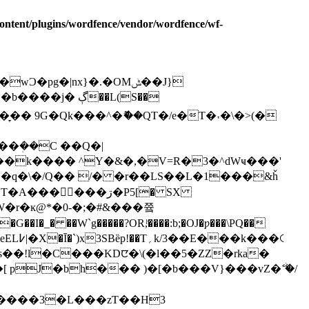
ontent/plugins/wordfence/vendor/wordfence/wf-
�ܲ��C ��Q�|
���ڗ�P5[� SX
I�_� ��W`g�����?OR,ͪ����:b;�OJ�ƿ���\PQ��
pJ�bh��� )�[�b���V}���vZ�ޭ ۛ�/
�����3�L���zƬ��H3