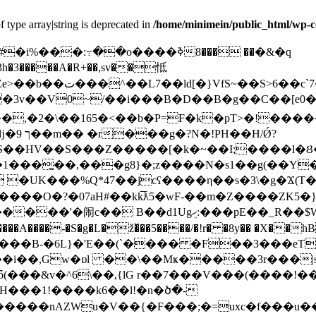
f type array|string is deprecated in
/home/minimein/public_html/wp-c
� ���8�&�q
����z��( ^[߷�f���2�3)�2�-۲�Z���|�#�i%��̤�:߹��o����ߢ�
g�|nx}�.�OMݰ��J}
��H/Ǿ?
�HV��S���Z�����[�k�~��I;����l�Ȣ�
?�07aH#��kk͞ƛ5�wF-��m�Z����ZK5�}T�A���󮶀
1Ugܴހ:���pE��_R��$W�r�ĸ@*�0-�;�#&���쯐
-�S�g�L�ž�ͮ��5����/�!r� �8y�� �X��hB�G��
���&v�^6\��,{lG r��7���V���(����!��[ 
���1!����k6 ��l!�n�ծ�-
�������nAZWu�V��{�F���;�=uxc�f���u