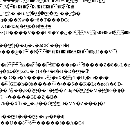
4ܑ���@D2��Ot�7qt�W�%.��T�+��Q
,M�+���0�v!��C����G�岂
4_`/,�i�ա���f�� 6�
�q�;��Xw��=6�T���DCe
X��Pl:Эq�k�N}
�����zP�Y��I�'9�#IG%�sJ-
v�ܭCR`��j7Iް�(
��.� C�u�Y���mv�nX�pT�Щ�m��/�
GH�h�0b�����\��S��K�Le�no(}�6.D-
��-逘��,E�'��"�\�Z dqP��M�lFs� ʧ�
. ~�����G�Zj��|
d�MY�Z���]�/
:��U��86�����!��A�Ҫ4+