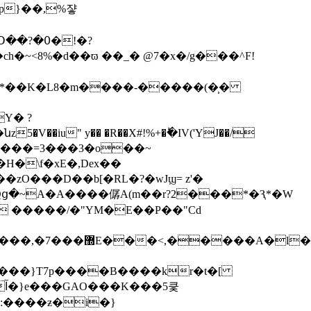
p}��,%쟣
߀�!�?
�ch�~<8%�d��ϖ ��_� @7�x�/g���^F!
[*��K�L8�m����-�����(�̹�
u" y�� �R��X#!%+�ؕ�IV('YJ��/
�\f�xE�,Dex��
zO���D��b[�RL�?�wJϣ= z'�
Qց�~A�A����僝A(m��r?2���*�Ԇ*�W
` �����/�"YM�E��P��"Cd
|z���}T7p����B����kr�t�[
:����ƶ�i�}