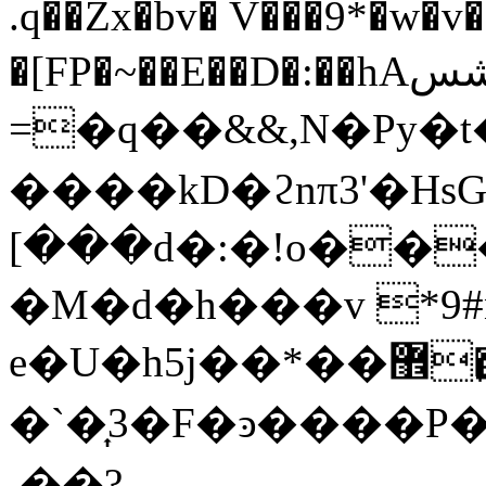
.q��Zx�bv� V���9*�w�v
�[FP�~��E��D�:��hAشس#�
=�q��&&,N�Py�
����kD�ϩnπ3'�Hs
[���d�:�!o��
�M�d�h���v *9#n
e�U�h5j��*��޾�͍�@����X�ϻ裩
�`�͎3�F�ͽ����
,��?