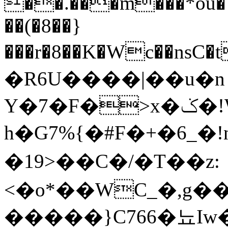
��.���m���*ou�V
��(�8��}
���r�8��K�Wc��n
�R6U
����|��u�n
Y�7�F�>x�ݢ�!Wϑ8���K�m��=�8x����e��?
h�G7%{�#F�+�6_�
�19>��C�/�T��z:
<�o*��WC_�,g��@�,�܂�چ�B
�����}C766�뇨Iw