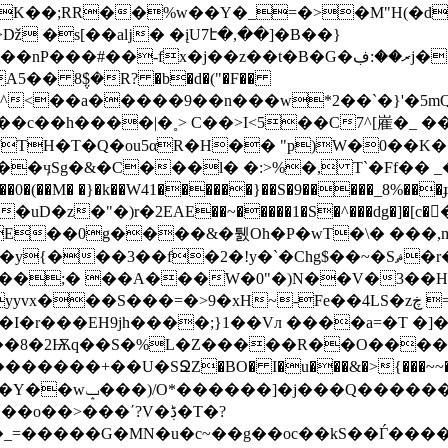
�K��;RR��%w��Y�_=�>�M"H(�d
ǅ �s[��aǉ� �įU7է�,��]�B��}
� 8݆݁$�R? �b�d�("�F��
C���(F��¨�v��y�}|^<��a�����9��n���w*2��
I��c��h����|�˳> C��>I<5��C7^[嵟�
�Z7TH�T�Q�ou5αR�H�� "p)W�0��K
�ӌSg�&�C���l� �:>%�, T`�Ff�� _
�0�(��M� �}�k��W41������}��S�9�����_8%��
�z�"�)r�2EΑE��~�����1�S�^���dg�]�[c�
�Chg$��~�Sޘ�r��z����|a�\U�vi�؎.� b�@ls*� ���*5Z/
��;� ��A���W�0"�)N��V�3��H
~-Fe��4LS�zڿ =��B�������ID��'� �K�B �)�0���p81!
�I�r���EH9jh����;}1��Vл ����a=�T �
,��8�2Ѭq��S�%L�Z�����R��O�����`
�����+��U�SՋZ�BO� I�u���&�>{���~~
��o��>���ʹ?V�ڋ�T�?
�����G�MN�u�c~��g��oc��kS��Ѓ��������