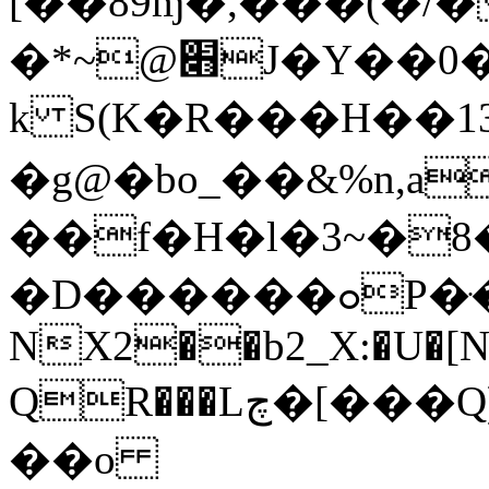
[��89ɱ�,���(�/�
�*~@׋J�Y��0�ӑ1@r��~�Ƃ�k����N�%�#�\6���'�K�HL
k S(K�R���H��1
�g@�bo_��&%n,a
��f�H�l�3~�
�D������ߋP�ּ�-
NX2��b2_X:�U�[N�
QR���Lچ�[���Q)�a�L��5������88����/
��o