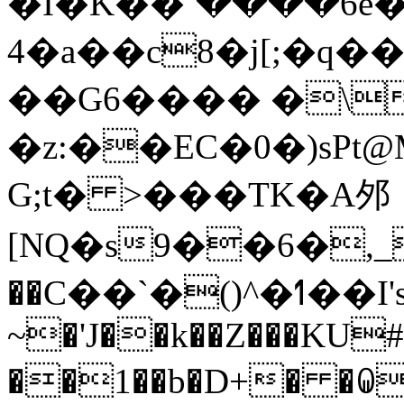
�Ǐ�K��՚����6ě
4�a��c8�j[;�q�
��G6���� �\
�z:��EC�0�)sPt@
G;t� >���TK�A邜
[NQ�s9��6�
��C��`�()^�ߗ��I's@Έ��8ވ��E?
~�'J��k��Z���KU#>'��t(�(veg�T�,١Ve7���i���PwL��
��1��b�D+� �ꐑ