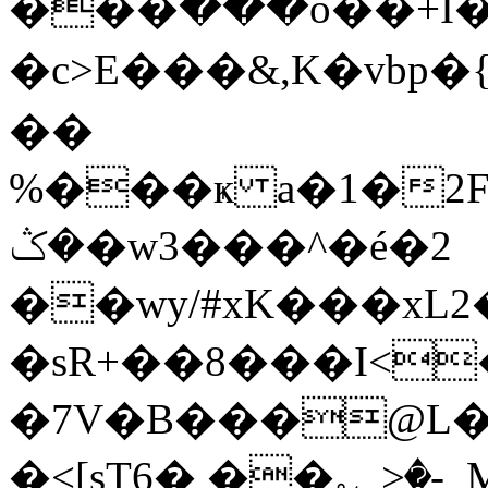
���້���o��+I�$
�c>E���&,K�v
��
%���ҝ a�1�2F7�
�ݣ�w3���^�é�2
��wy/#xK���xL
�sR+��8���I<
�7V�B���@L�&
�<[sT6� ��؎_>�-