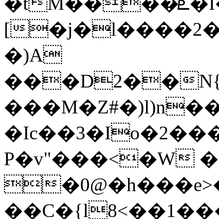
�tM����ܧ�I�f`O)
[�j�l����2
�)A
���D2��N{��r��ل���
���M�Z#�)l)n��
�Ic��3�Io�2��
P�v"���<�W ��
�0@�h���e>
��C�{l8<��1�