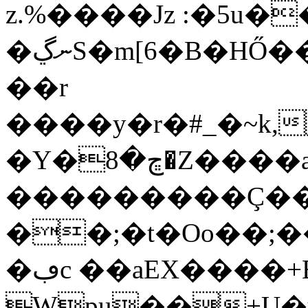
z.%����Jz :�5u�
�ނڲS�m[6�B�HŐ���$��%�B����:��X}
��r
����y�r�#_�~k,lھ�'�E��I4�<�]z�~��Bq���;I=F��C=z5D��:�M�f����ᝨ�� `�����Q�t���]
�Y�ڇ�8�Z����a�� %�}
���������Ç���7޲��gLb����7zOY����x�����
��;�t�Oo��;�����
�ڢc ��aEX����+B�:����ʆ��
Wpu��+U