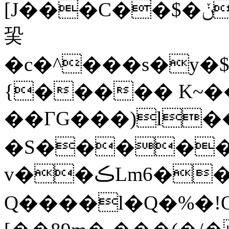
[J���C��$�ݩ��~�M%����Q�^�F���|7
巬
�c�^���s�y�$����[4H�ڻ�u���m.��ܦ��6��4�+F[��B��3����e�$&y�Q�
{����� K~�
��ΓG���)l��k
�S�����Ɛ��t���� U��=
v��ڪLm6��V���묢
Ԛ����l�Q�%�!O