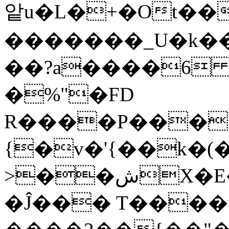
앝u�L�+�Ot�
�������_U�k��
��?a����6 
�%"�FD
R����P���
{�v�'{��k�(
>��شX�E�����~�$���!
�Ĵ��� T����