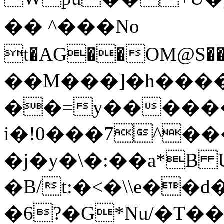
�� ^���No
t�AG��OM@S�
��M���]�h���
��=y�����
i�!0���7^�
�j�y�\�:��a*B 
�B/t:�<�\\e�
�6?�G*Nu/�T