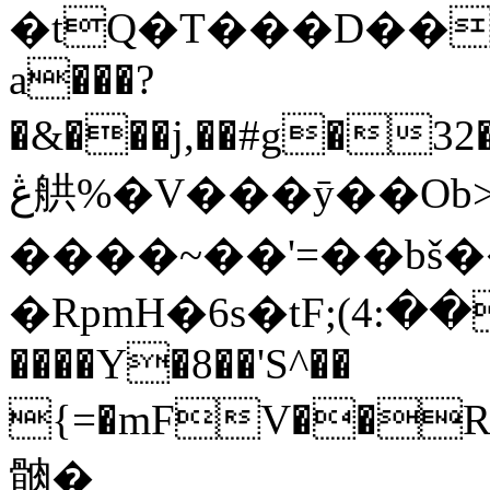
�tQ�T���D��
a���?
�&���j,��#g�32�����ѺxE����v�ڱ�b
ڠ舼%�V���ӯ��Ob>�-����9~~���
����~��'=��bš�
�RpmH�6s�tF;(ڦ��:4L�΋H�3�b1/
����Y�8��'S^��
{=�mFV��R��O��5��*dI��7�AW:
䯐�