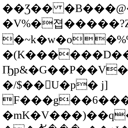
��Ʒ�� �B���@
�V%�졉�����?
�~k�w�o�%%�1�wcC��g�g٠��+�Y�{�B�TB�@��d+�k����Z�G�*6��^nU�v�
�(K������D��h
Ҧp&�G��P��V��
�/$��񿴖U�p� j]
F���g��6��
�mK�V���)��q�