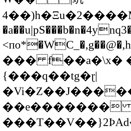
4��)h�Ξu�2����
�a��u|pS���b�n�4ynq
<пo*�WC_�,g��@�,h܂�&�gZ�
��� f��a�\x� 
{���q��tg�ɽ|
�Vi�Z��J�����
��e������� o�
���T��V��}2ϷAd�a����ӧ��C��