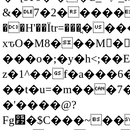
&�7�2��������
��H'��Ïtr=���ֳ�
xԏO�M8���M�ُ
���o�;�y�h<;��
z�1^��f�a���6��
��t�u=�m���7�
�'����@?
Fg׷�$C���~�������u��\j������5��qC�n�