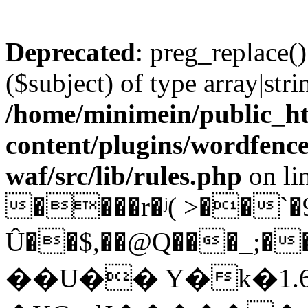
Deprecated
: preg_replace()
($subject) of type array|stri
/home/minimein/public_h
content/plugins/wordfenc
waf/src/lib/rules.php
on li
����r�ʲ( >��`�
Û��$,��@Q���_;
��U�� Y�k�1.