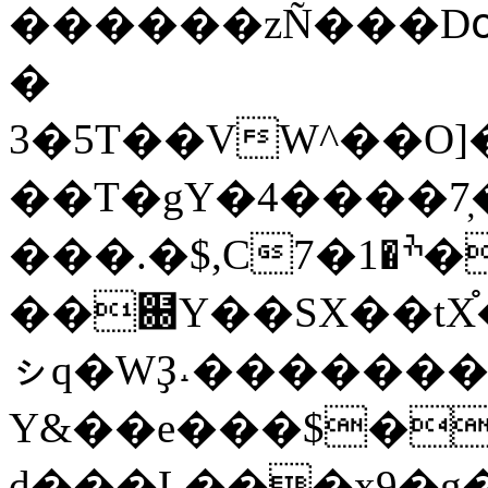
������zÑ���Dօ�
�
3�5T��VW^��O]��P�ף��1Lm3���Đ�tq]��6
��T�gY�4����7̦�к�V=p�.p��qdE���i�ܮ4����
���.�$,C7�ׯ�1��P�F�qř�,}
��฀Y��SX��tX֯�qBy
ㇱԛ�WҘ˔�������
Y&��e���$�
d���L���x9�g