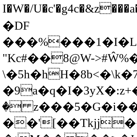
I�W�/U�c'�g4c�&z�
�DF
���%���1�I�
"Kc#��8@W->#Ŵ%
\�5h�hH�8b<�\
�9a�q�I�3yX�:z
� z���5�G�i��
��'[��Tkjj