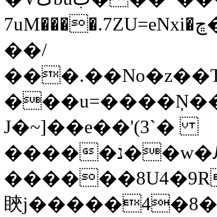
7uM����.7ZU=eNxi�ڇ��^]��c��� �ބ�@�/
��/
���.��No�z��T����O�7�ޠ�0�t���J��4�~��:��j����
���u=����Ņ�
J�~]��e��'(3`�
�����נ��w�Ԕ�R�o�J8!
������8U4�9R
鿃j�����4�8�2,��J�Q�}