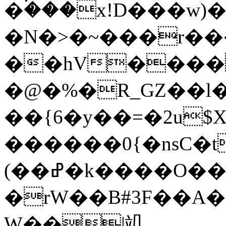
�۬���x!D���w)
�N�>�~���r��
��hV����
�@�%�R_GZ��
��{6�y��=�2u$Χrߣq���
������0{�nsC�t
(��ߝ�k����O�����������Ttu�ł
�rW��B#3F��A�ZR
W��|竌