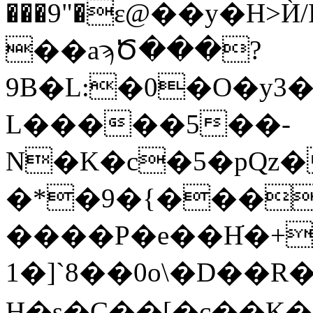
���9"�ε@��y�H>Ѝ/
��aϡԾ���?
9B�L:�0�O�y3�
L�����5��-
N�K�c�5�pQz�
�*�9�{���`
����P�e��Hׂ�+
1�]`8��0o\�D��R
H�s�C��[�c��K�?