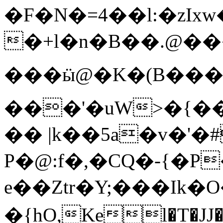
�F�N�=4��l:�zIx
�+l�n�B��.@���
���ӹ@�K�(B���
���'�uW>�{�
�� |k��5a�v�'
P�@:f�,�CQ�-{�P
e��Ztr�Y;���Ik�
�{hO,Kel�T�JJ