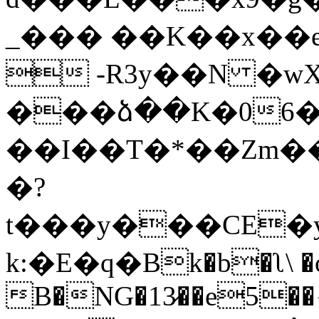
_��� ��K��x��e
 -R3y��N �wX
���ձ��K�06�9
��I��T�*��Zm��
�?
t���y���CE�y
k:�E�ԛ�Bk�b�ʅ\ �
B�NG�13̷��e5��