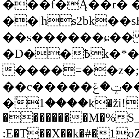
���f�Ą��r� 
��|hs2bk��
��s������ɕ�
�D��߿k�*�%�i��@����z�t:�s`�����J
����=��z�;��v�1�wm7�
��c�����ݓ�ݝ�����˝�~w�ry]i�*��z��j)���k@Nh�~{`�
�ۙ1����k�ži!
��������M�%S_
:E�T��X��k�#�1o