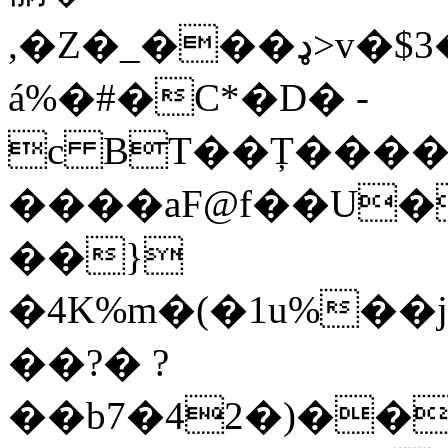
,�Z�_���ډ>v�$3��I���.���4��xF~�LU����C��dړ+�Z�^mT��z�Rm�5ʅf�2M��p�xiN�E9'���|
á%�#�C*�D� -
c BT��Ț����
����aF@f��U�
��}
�4K%m�(�1u%��
��?� ?
��b7�42�)��