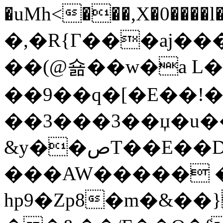
�uMh<���,X�0����l��Q���|6ԁ�tӉݔ�
�,�R{Г���aj���
��(@숆��w�a 
��9��q�[�E��!�
��3���3��џ�u��y��
���AW����� �
hp9�Zp8�m�&��