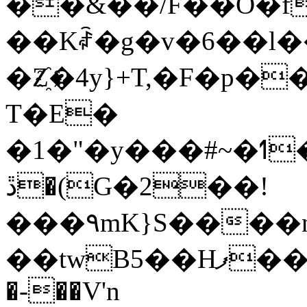
��&��/F��O�f
��Kꑂ�g�v�6��l
�Z҈�4y}+T,�F�p
T�E�
�1�"�y���#~�ߗ���uB�jhc
ڐ�(G�2��!
���۹mK}S����nr
��twB5��Hފ�� �XX �x���aɘ�`
�-��V'n