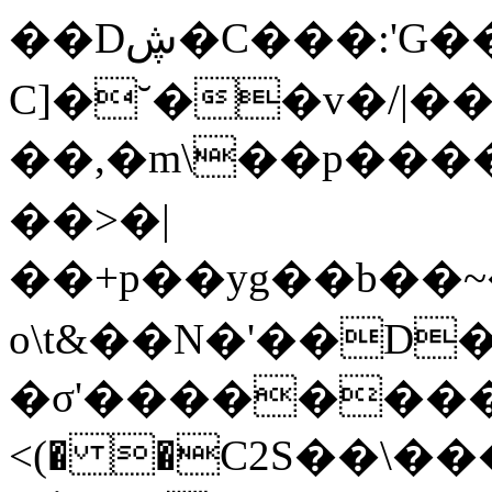
��Dڜ�C���:'G���}0�Ф���¾��愩
C]�˘��v�/|�
��,�m\��p����
��>�|
��+p��yg��b��~�R��]�߾Vqٙ�p��
o\t&��N�'��D�
�σ'��������
<(� �Ϲ2S��\�