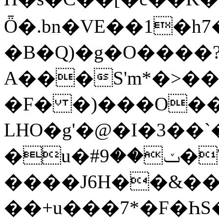
Ȫ�.bn�VE��1�h
�B�Q)�g�O����?
А���S'm*�>�
�F� �)���O�
LHO�g'�@�I�3��`�
�u�#ݖ��9�T�Sh�<љ�XdP�J{~d��6N��ĄI��s��͡��n���kÀ�(I�\6Ɠi��#�{�̩~2�U�܇�_��c���a��u��.^r�/
����J6H��&������N7�"�Xa�ܡ
��+u���7*�F�Һ