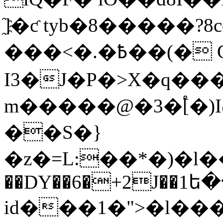
҈]�ƈ tyb�8�����?8cc2�ݶ��
���<�.�߿��(� Gr W��ok�#㫮
I3�J�P�>X�q��
m�����@�3�֠[�
��S�}
�z�=L:��*�)�l���C��ں��t��KӉ
��DY��6�+2J��1ե�
id���1�">�l��