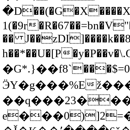
�D��(�G�X����X
1(�9r�R�67��=bn�V
�� J��zDI]����k��
h��*��U�[P�y�P��
�G*.}��f8`���$=0
ӬY�g���%Ež���a
��q���23����
e���0)]2=