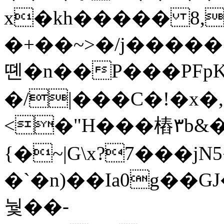
x�kh����� 8,
�+��~>�/j����
뗸�n��P���PFp
�/|���C�!�x�,
<�"H���樁۳b&�
{�~|G\x?7���jN
�`�n)��Ia0g��GJ�lx�Lڬ�G���u0�uظ*P��1[spt9
눷��-