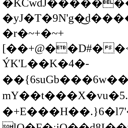
�KCwdJ������
�yJ�T�9N'g�͜d�
�r�~+�~+
[��+@��D#��
ÝK'L��K�4�-
��{6suGb���6w��
mY��t���X�vu�5.t
�+E���H��. }6�
lQ�F�ˑiO��d8I�