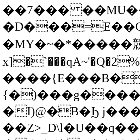
��7��� ��MU�
�D���=E��O
�MY�~�*�����
x]�`���qA~'�Q�
����{E���B�
{�)���g����
�I)@�B�Ϧ j�
��Z>_D\l�U��q�