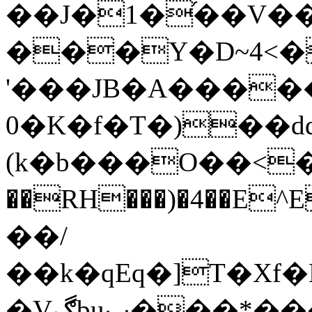
��J�1�֜��V�
���Y�D~4<�
'���JB�A����
0�K�f�T�)��d
(k�b���O��<�
��RH���)�4��E^E��a^���C������ܻ2$�
��/
��k�qEq�]T�Xf
�Vڰbuب���*���y�qo�����2�#��e�܌�H)��