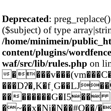
Deprecated
: preg_replace()
($subject) of type array|stri
/home/minimein/public_h
content/plugins/wordfenc
waf/src/lib/rules.php
on li
����v���(vm���C
���Dʔ�,K�f˲G��Ǉ��
��������G�I5�� }
�~��x�Nj�N��#O��/�