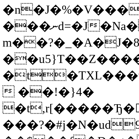
�n�J�%�V���l
���ނd=�J�Na�W|Yo"���T�\)h�Up������:�5W�-
m��?�_�A�J�
��u5}T��Z����\
�t�TXL���w
 ��!�}4�
�t,r[�����
���?�#j�N�ud9