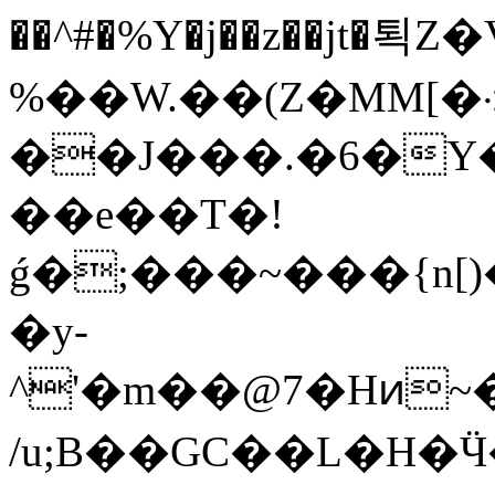
��^#�%Y�j��z��jt�
%��W.��(Z�MM[�܀}�}
��J���.�6�Y�k
��e��T�!
ǵ�;���~���{n[)
�y-
^'�m��@7�Hͷ~
/u ;B��GC��L�H