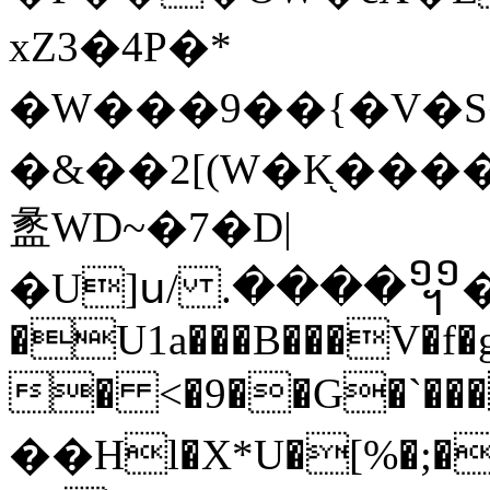
xZ3�4P�*
�W���9��{�V�S�
�&��2[(W�K֖���
盠WD~�7�D|
�U]ս/ .����᧫�x]
�U1a���B���V�f�g
� <�9��G�`���
��Hl�X*U�[%�;�\�ܨ����xo"��