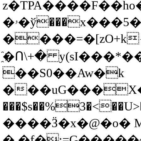
z�TPA����F��ho
�ۥ�ў���x���5��@� $W�T���2(��γ��~�F�Y�zԋj�5˲���(�
����=�[zO+k{�
҈�Ո\+� y(sI���*��1�����
��S0��Aw�k
���uG���X�4��7eN
���$s��%3�<��U>�ݗ��-
����Ӟ�x�@�o� 
�.�f�:=G�����