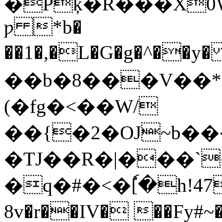
�Pķ�R�֯��X0W�
ƿ *b�
��1�,�L�G�g�^�
��b�8���V��*
(�fg�<��W/
��{�2�OJ~b�
�TJ��R�|���`
�q�#�<�ٗ[�h!47�
8v�r��IV� ��Fy#~