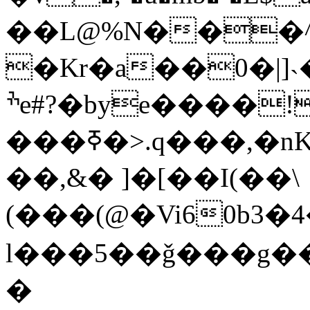
��L@%N���^k�)"��l��kل�F֔2���%�tKn�"��,7[���
�Kr�a��0�|]˴
ׯe#?�bye����!Q
���ߧ�>.q���,�nK�|���h����B�~1
��,&� ]�[��I(��\
(���(@�Vi60b3�4�H{cI�&��|o�(�pI�v�;;�ـ"�JcsI�M(Ҫ��)Ehy!I�����6,�XQa�
l���5��ǧ���g���
�