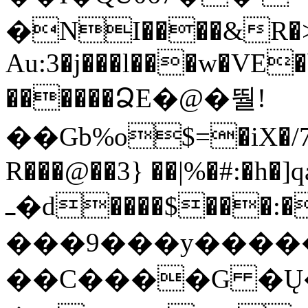
�NI����&R�>��
Au:3�j���l���w�VE�b
������ՁE�@�뛀!
��Gb%o$=�iX�/7
R���@��3} ��|%�#:�h�
ߺ�d����$���:����SF�ÃZ��ȹ+��Z��@��Fv�ho��@Ê�]�%����E��w��5���ݱ���f��Kw0q���/q/
���9���y�����
��C����G �Ų