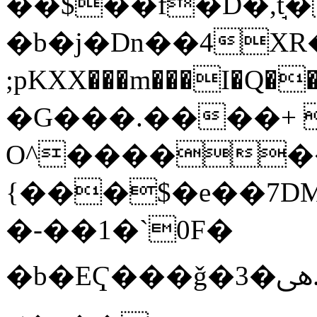
��$��f�D�,t̘�
�b�j�Dn��4XR�^
;pKXX���m���I�Q��
�G���.����+ 
O^������
{���$�e��7DM
�-��1�`0F�
�b�EҀ���ǧ�ﱓ�3.c�&zǆ�a���.7zk�.Sd:���w