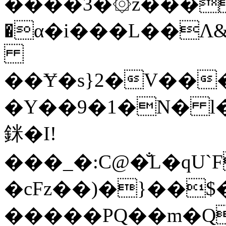
����3�۞z���pa
�α�i���L��Ʌ
��Ɏ�s}2�V��
�Y��9�1�N� l�
銤�I!
���_�:C@�̐L�qU`F����7��Q״�k#$֭>
�cFz��)�}��$
�����PQ��m�Q