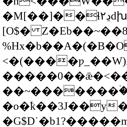
�n<���Ԝ��
[O$� Z�Eb��~��8%�
%Hx�b��A�(�B�
<�(����ƿ_��W)XVn,&1~GH��ڽӤP=~8b)
�����0��ǣ�<�
��~�������۠�:
�o�ۧk��3J��
y�
�G$D˙�b1?�����