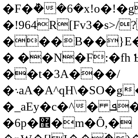
�F�ܵ��6�x!o�!�
�!964R[Fv3�s>/
���B��}E�ә�q�n%y�1�ط
� ��N�F:�fh
��t�3A���/
�܈aA�A^qH\�SO�g��(F3�L9���'L�d�,q@��InuA�h�P����1
�_aEy�c�^� ܦ�p�
�6p�޾�m�Ȏ,�