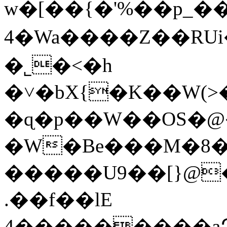
w�[��{�'%��p_
4�Wa����Z��R
�˾�<�h
�˅�bX{�K��W(>�
�ɋ�p��W��OS�@�
�W�Be���M�8�T
�����U9��[}@
.��f��lE
4���������aՁ