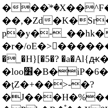
���ٙ*�X��^F
��,�Zd�K�Sr�
p�y�-_��hk
�r�/oE�>򿒟������
�_�H}[�5�? �a�Al{ԫ
�loo׶�В�iP�6�f��Q��S(1�S-
�ţZ�+��>-�?
�J���H�%���