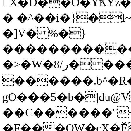
l`X�D��O�YҞYz
� �^��i�}�
l
�]V� %�}
������������7�o�޵Pā�j[�GJ����z�pP
�>�W�ر/8� ���灰�h�
������.b^�R
gO���5�b�|du@
��C������"
�F���OW�cX�Ӗ��O[�