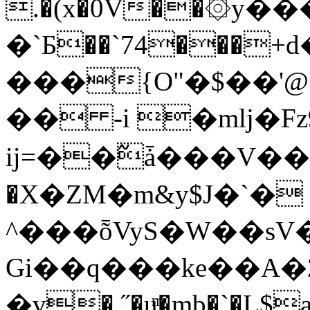
.�(x�0V��۞y
�`Б��`74���+d��z�/65ܥ�
���{O"�$��'@�
�� -i �mlj�
ĳ=��߬ǡ���V�
�X�ZM�m&y$J�`�
^���ȭVyS�W��sV
Gi��q���ke��A�2�;ˍڵ���b��[KШ��B�"Q�5zs#$xc!h&,m9h�o��Qn���ZN�
�v�,˝�uͫ�mb�`�L