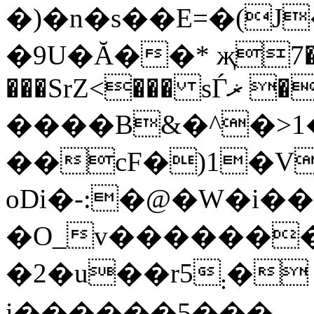
�)�n�s��E=�(J
�9U�Ă��* җ7
���SrZ<��� sЃޜ �D
����B&�^�>1
��cF�)1�V
oDi�-:�@�W�i��
�O_v������
�2�u��r5܄� P ���d�
i������5���