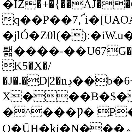
�IZ�+�{��AJ�
q��P��7,՜i�[UAO
�jlÓ�Z0l(�):�i
퇢����-��U67G�
K5�X�/
�J�.�D|2�nڊ��b�6+M�����j��fP��_t�j�Eg�Rk���(�_^�b�6�0ܧ�����F�*����c`k�
X���B�$�
�^���Ƿ� P
O�ŪH�kj�N���؞�!�n�4}