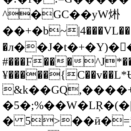
^�GC��yW烞
��+�b~|4���VL��
�л��J�t�+�Y)��
#���F���^J*��E
¥�����{C��v��L*
&k��GQ,����+
�5�;%��W�LŖ�(�|
� 5>��ӣ�=j��ߨo���%