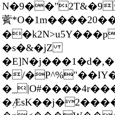
N�9��"2T&�9
薲*O�1m����20�
��k2N>u5Y���p
�s�&�jZ
�E]N�j���1�d�,�׿7`��R&�7���
�/�P^%"��IY�
�_|O#����4r��
�ܹÆsK��j�2���