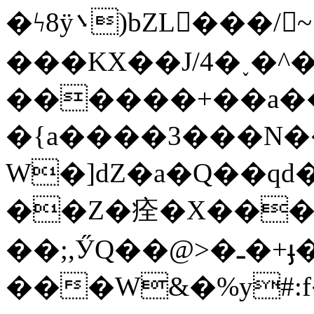
�ϟ8ÿ܌)bZL���/~륉
���KX��J/4�˯�^
������+��a�
�{a����3���N
W�]dZ�a�Q��qd�
��Z�痊�X���
��;,ӲQ��@>�ـ�+ֈ�� G
���W&�%y#:f