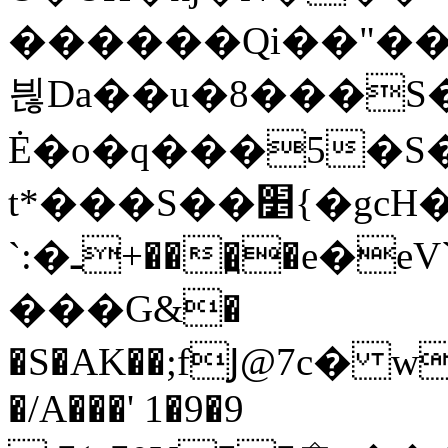
������Qi��"��
븮Da��u�8���S�
Ė�o�q���5�S�p
t*���S��׵{�gcH�l��Kۛ�76*~V=��.��?
`:�ـ+���̪�e�eV`�� Gi5&�������P��5ݱ2�V�ڽ�X�#�Ч3
���G&�
�S�AK��;fͿ@7c� w
�/A���' 1�9�9