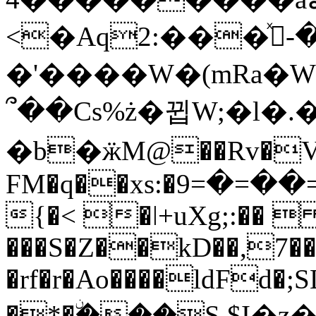
<�Aq2:���،ͯ-�
�'����W�(mRa
՞��Cs%ż�뀝W;�l�.
�b�ӝM@��Rv�V���
FM�q��xs:�ڴ�=��=�=9ao�P�z^��W���f�����
{�< �ǀ+uXg;:�� 
���S�Z��kD��,7
�rf�r�Ao����ldFd�;
�*�ۨ���S,$I�z