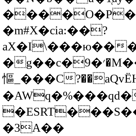
����O�P�
�m#X�cia:��?
aX�I\���ю��
�g��c�׳�9�M���)r�,:����#��O��EެC�,���:���(�ޖ���}k5ڛ��\�Zʏ
慪_���C?��aQvЁH �
�AWq�%���qd
�ESRT���S�
�3A��