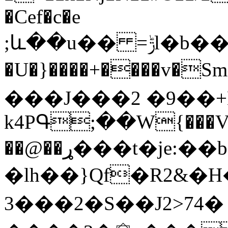
�Cef�c�e
;և��u�� =ݱl�b���v]���`��.uu��:��Cvh��p��^��^���r���sUy;�щ�)L+��{����}
�U�}����+����v�Sm��-(}ah޸��熪
���J���2 �9��+
k4PԳ;��W{���
��@��ړ���t�je:��b����s��� K�/
�lh��}Qf�R2&
3���2�S��J2>74�