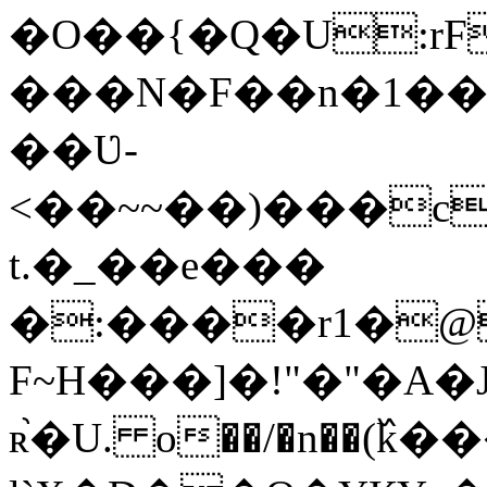
�O��{�Q�U:rF
���N�F��n�1��'
��Ʋ-
<��~~��)���c
t.�_��e���
�:����r1�@
F~H���]�!"�"�A
ʀ֙�U. o��/�n��(߰k�