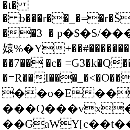
�t�
� b���r��_�=�r�Š
��3_� р�$�S/�
媴%�Y+��#�������
��7�� �c� =G3�k�Q�
�=R��I���_�<
��o�E��
���Q���vx�
��GaWY[c��t�