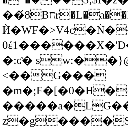
��́8Bחr�L�a��P�tV�Pf�jC�@ʩ�"J�=ɝ**p��T
Ѝ�WF�>V4c�Ǹ�
0έ1������X�'D
�:ʛ� sw:��}@ܫ1����<��n��
<��G���
�m�;F�[�0�H�
�����a�LG��
z�g����S