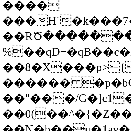
����
���H`�k���7�a�z�E��%�oە��)��t��
��RԾ�������SY{�E޿2z�Q�&0��S�_q
%��qD+�qB��c
��8�X���p>{
������ �p�bC
��"���/G�]c1
��0(��^�{�Z��ږ_��~��\�+��
��N�b��u�1̜ay�