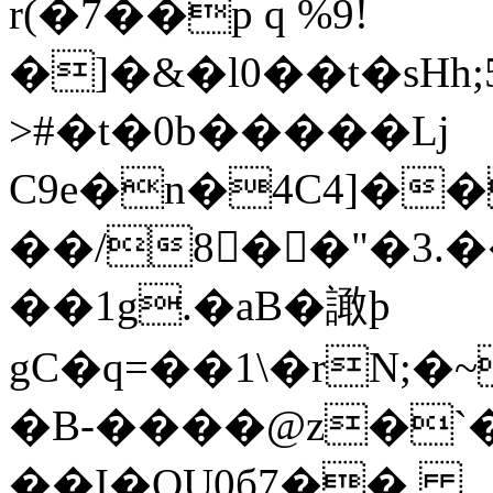
r(�7��p q %9!
�]�&�l0��t�sHh;
>#�t�0b�����ǈ
C9е�n�4C4]�
��/8��"�3
��1g.�aB�譀ϸ
gC�q=��1\�rN;
�B-����@z�`
��I�QU0б7��