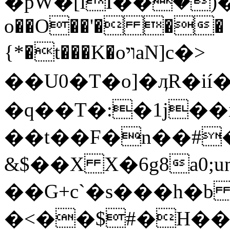
�pW�[lI��ۡ�)�ڳ��@wF�����F�`��g@$[q#��X,�kH��ҀS��
o��O��'� �� $
{*�t���K�oױaN]c�>
��U0�T�o]�ӆR�
�q��T�:�1j��
��t��F�n��#
&$��X X�6g8a0;
��G+c`�s���h�
�<��$#�H��: