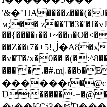
'&�"НA����z���(�J
м;�� z��T�3�'�J�v
��{����r��+~��n�O�<
��Z��t7�+ڶ!5�A8�xG�4{R,�q��S��.=
�v�T�/x�0�� �(�:^8�
���'� .�#.m|.��b�E�{��ښ�
������r�@cĚ �
Ʋt�����-+�@�
�;��KGi3�D��