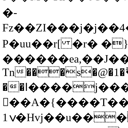
�­
Fz��ZI���j�j��
P�uu��r[ �r� �
������ea,��J���%Ѣ
Tn���s�@�1�ޫ
��ߊ����j���ձ>ᥑ�g�����?
��A�{����T��
1ݍ�Hvj��u������:M��Qy���ְ�5�5Mm�Ԫ�6:֏�<(?