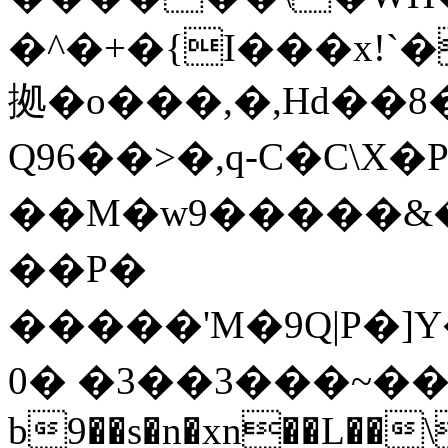
�^�+�{I���x!`����g��E�ߑA4qy0�,
拠�o���,�,Hd��
Q96��>�,q-C�C\X
��M�w9�����&�^N
��P�
�����'M�9Q|P�]Y����2�Z��
�~���3��3� �0�w{��&���M Ӏ�U肯
b9��s�n�xn��L��\