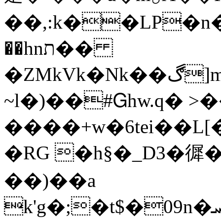
��,:k��LP�n�Վ
��hnת��
�ZMkVk�Nk��ڰ]mi�m��V�m���J�Yk+u�ś�a�׶�:�NkS�M&�vo�0
~l�)��#Ꮐhw.q� >
����+w�6tei��L
�RG �h§�_D3�徲�
��)��a
k'g�;�t$�09n�ܚ��`Z����Ą$�l]ކc�6�cn��':̎�����Ul��:���\i/u։�-