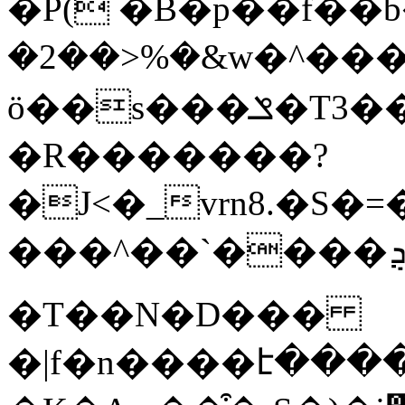
�P( �B�p��f��b�
�2��>%�&w�^���
ӧ��s���ݏ�T3��J�h�Nb�N��#W��v%�x�R)Vx�s
�R�������?
�J<�_vrn8.�S�=
���^��`����ܯದ��r�����n/���I
�T��N�D���
�|f�n����է���