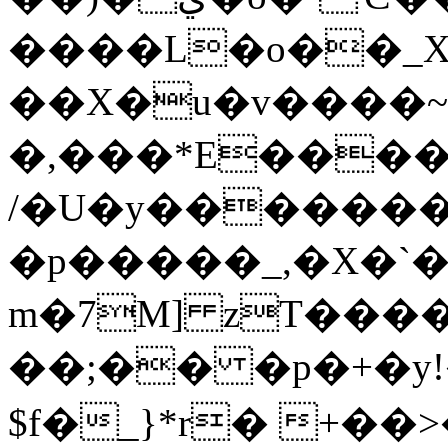
����L�o��_X
��X�u�v����
�,���*E����
/�U�y�������
�p�����_,�X�`
m�7M] zT����y
��;�� �p�+�y
$f�_}*r� +��