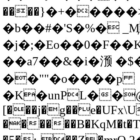
����}�+�����>
�b��#�'S�%� _
�j�;�Eo��0�F��
��a7��&�i�滪 �$�ݩ��z���Zu�(s
��""�o����p
�K�unPL�܏�@*����/Ra.�� S�Lk�M@��Q�1_�4��TVL���!
[���j�g��e�UFx\U
������B�KqM�t�
�5�:-��Z�ۭmrO