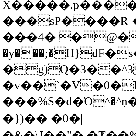
X�����.p����4
���sP����R-
��̶�4� �@��
�y���;�H}dF
�g)Q�3��^
�v��`�V�0�E
���%S�d�Ό^�^ņ��
�})�� �0�|
�&�\J��"�,�Ⱦ��