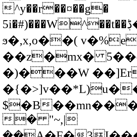
^y��r��¤��g�
5i�#)���W^��t��ڋ�C^�������w�=��wd�/U<�� w9��U.'��0�#���l�w{�AAt.���Kt2�����s�%�{|~�"�cޛ�����<؅�PZ��{��aa�vc^s�A�aC��Ճr��^���/)A���Q��/
ϧ�,x,o��( v�%
��z�mx� 5��
�)���W ��]E
�{�>]v��*L)u�
$�B��mn����
� "~,|
��A�F�3I���