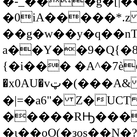
�-_���g�[|�
�0iA�����*.
��g�w��y�q��nT
a��Y��9�Q{�8
{�i��� �A^�7ѐ
�x0AU�vټ�(���A& �Ż�B����=W�{�+�1礏
�|=�a6"� Z�UCT
�����RԢ���
�ɩ��oO(�зos��N�?