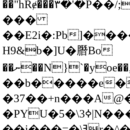
��"hRɇ���۳�'�P��/;�B{�
���
��E2i�:Pb]��
H9&b�]U�䐶Bo
��ނ��N}`�yoe��,����E�u㎧2鿝�;IF�Z}
��b�����e�
�37��+n���A@
�PYU�ߦ3\�5|N�����(i�l�P^��1D��J�ē4�Z����)��Dۅks4*S��,T2Z���C�:T�ٚ�$�k��U��5�|
��j���=�\ߔr�^��! a���k~�ӑ�}