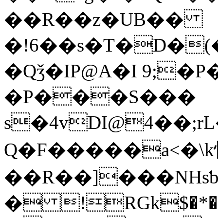
��R��z�UB��
�!6��s�T�D�(
�Qǯ�IP@A�I 9;
�P���S���
s�4vDI@4��;r
Q�F�����a<�\k
��R��]���NHsƅ
� !RGk$�*� �q