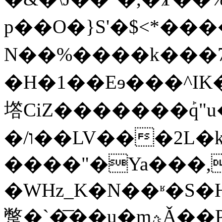
p��O�}S'�$<*��
N��%����k���7;c
�H�1��Eɘ���^IK
㙮CiZ�������ܰq"u
�/ו��LV���2L�k��-
����"�Ya���,
�WHz_K�N��ʶ�S�H��ц���VTr
蹩�`�͞��u�mؿǍ��P��!