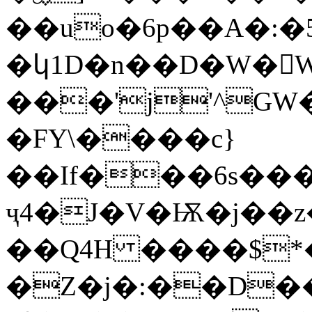
��uo�6p��A�:�
�կ1D�n��D�W�
���'j'^
�FY\����c}
��If���6s��
ҷ4�J�V�Ѭ�j��z�V��rـ�I3|#�uj�e�$8�r
��Q4H ����$*�
�Z�j�:��D�