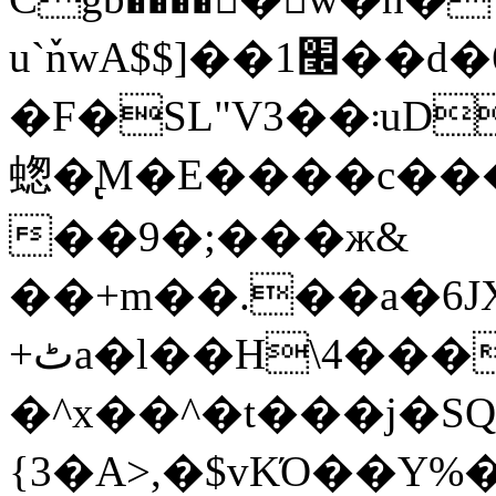
u`ٚnwA$$]��1׬��d�6v��Ob)�\&%L`�eL��ʪ���R���,q�A�R�� }
�F�SL"V3��܃uDz#��+�``Z�i�46�E\�*����~iZ���0
䗓�̢M�E����c��
��9�;���ж&
��+m��.��a�6JX@Àѧ�qնw�گ{lM�@�k�
+ٹa�l��H\4����E�=�)B��(֋L��r�Bw�!q8��ٙ�̹�ف���m.h���Tzb�l���X@����}j;^q&��'�&�T/
�^x��^�t���j�S
{3�A>,�$vKΌ��Y%