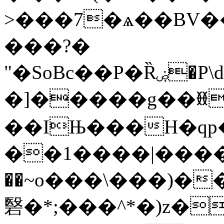
>���7�ѧ��BV
���?�
"�SoBc��P�Ȑۻ�P\d�=�,S���+�{<�Ɓϕ^j�J�9@s���H��G�˪�����K�A���R�|
�]�����g��ꎋ
��IЊ���H�q
��1����|����I
��~o���\���)�
䃜�*;���^*�)z�