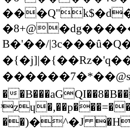
���Q"k$�d
�8+@�dg����
B�'��/|3c���û�Q
�{�j]|�{��Rz�'q��
������7�*��@s
��B���aGQI��8�B�
ͯzɥ�,��p���=���
��)�^�J �H�