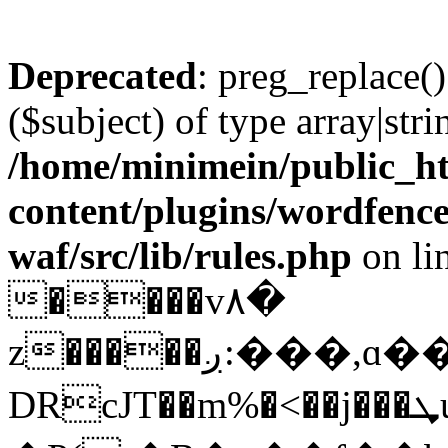
Deprecated
: preg_replace()
($subject) of type array|stri
/home/minimein/public_h
content/plugins/wordfenc
waf/src/lib/rules.php
on li
����v۸�
z�����ږ:���,ɑ���I�;qҶ��
DRcJT��m%�<��j���ܜuc�d��<©*��"eڱҽ��n�&