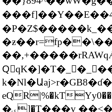
��}894^��w W�g��44
���f]��Y��E�
�P�Z$�����k_�
�ƶ��r=fp��\�
��,+�����rRAW
QّqK�]�T�_�_����PTD�ݥΉ�#0$�G�Wn���=��?+�F�*;�eM��%
k�Nl�Աaj>r�GB8�ɗ�
eQR|%�kTYy0��
�ۑ]�T���v ��<���C��