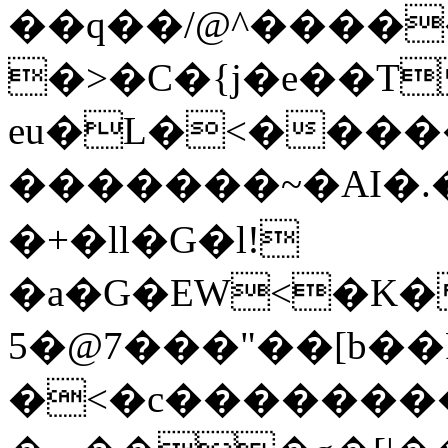
��q��/@^�������޻��ޓ���������~u�ju[�tj��v���(Q�W(%�S�i#�
�>�C�{j�e��T
eu�L�<�����7l�׏�}��
�������~�AI�.
�+�ll�G�l!
�a�G�EW<�K����u
5�@7���"��[b�
�<�c��������