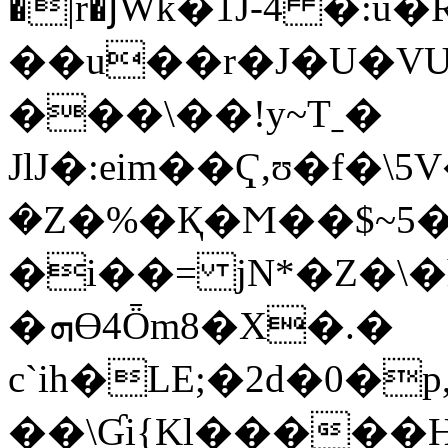
�|r�յWk�1J-4 �:u
��u��r�J�U�V
���\��!y~Tˍ�
JlJ�:eim��Ҁ,ʊ�f�\5V�hUq��*�
�Z�%�Қ�Ϻ��$~5
�i��= jN*�Z�\�
�ܗƟ4Ȫm8�X�.�
c`ih�LE;�2d�0
��\Ɠi{Kl�����