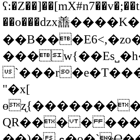
ʕ:�Z��]��[mX#n7��v�;�
��o���ǳx譱����K�f�
��B���E6<,�z
���w{��Es˽�
`���r�e�T��
"�x[
ɵʐ{��������y
QR��� � ��� �
��)�ي�o�`Ҽ�����@ƃ�