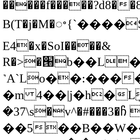
�����f�����?d8��
B(T�j�M�ႚ{`����S
E4�x�SoI����&
R�>�՘b��L
˺
A`Lo��:����
�m 4��|j�h�
�37\s�v^�#���3�
��5��B��W��