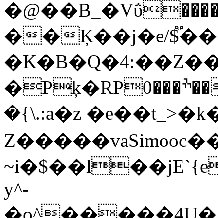
�@��B_�Vΰ���
��Ķ��j�e/$֟��7
�K�B�Q�4:��Z�
�Pķ�RPׯ���0��.w��j�ζ�T �L�ܽ|��/
�{\.:a�z �e��t_>�
Z�����vaSimooc
~i�$��l��jE`
y^-
�o^�����4U��