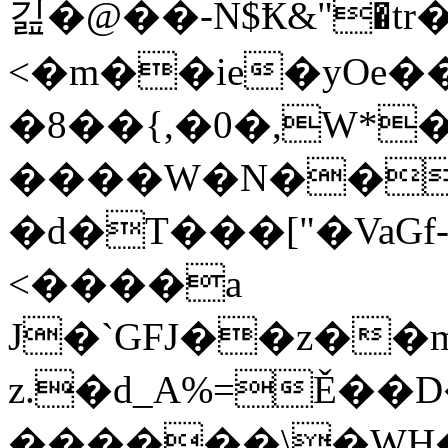
긾�@��-N$Ҟ&"�tr��(�ע\�BWF
<�m��ie�yOe�
�8��{,�0�,W*��q
����W�N��u
�d�T���["�VaGf
<����a
J�`GFJ��z��m
z.�d_A%=Ě��
������\�WH�La�p[v�ݷm�FUȕ�2�q�žnQ