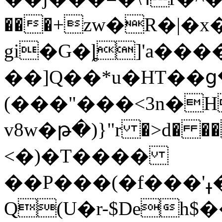
���+zw�R�|�
gi�G�ȴ]'a��
��]Q��*u�HT��ց
(���"���<3n�H̷���vr>a�ud3uX�kzr>sRߚ
v8w�թ�)}"r �>d� ��o�
<�)�T����
��P���(�f���'ߪ�Vo��A�a��7Pk�jQiW��E4�+�ꕵ'�b��[+Ш5k�B�
Q(U�r-$Deh$��ٯǫ��]l�