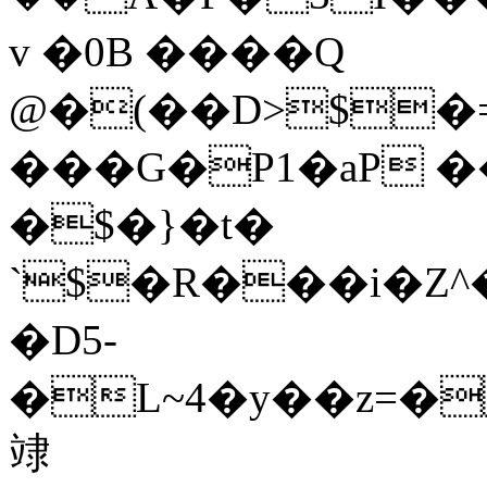
v �0B ����Q
@�(��D>$�
���G�P1�aP �
�$�}�t�
`$�R���i�Z^
�D5-
�L~4�y��z=�
䇐