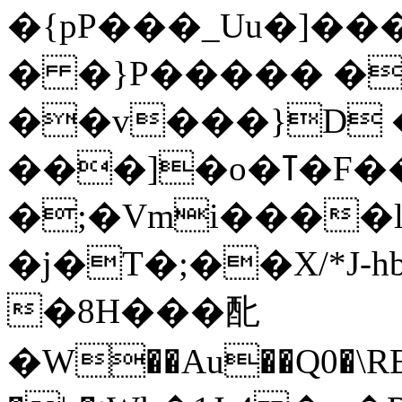
�{pP���_Uu�]��
� �}P����� �P
��v���}D 
���]�o�ߠ�F��}%��L@%A�
�;�Vmi����l
�j�T�;��X/*J-
�8H���䣥
�W��Au��Q0�\RB