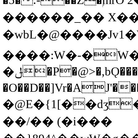
������_�� X��X
�wbL�@����Jv1
����:W�-�W�
�ݪ�P�@>�,bǪ���>;9��j��]��g�!
�O��D��]Vr�AJ'���V����7
�@E�{1[��dʒ�`�0t���לf!RH
��/�� (�i���