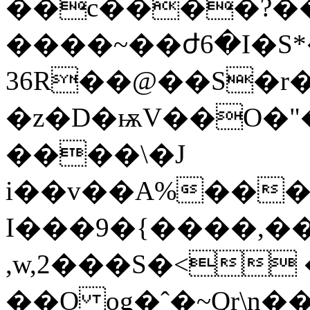
��c����?��
����~��ժ6�I�S
36R��@��S�r�
�z�D�ѭV��O�"
����\�J
i��v��A%���A
I�
��9�{����,�
,w,2���S�< 
��O og�ˆ�~Qr\n�