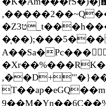
�K�Am��͒�rS�)�j΃e�Sf�f/73
,�����2��~Q��
�Z3ט_t���h����E��/
�̜��);���5���
A��Sa�Pc���Z
�Xr��%���RK
,��D+"'�}�
T��ap�eGQ��m
9��M�Yn��6C��