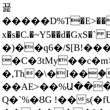
꾩
�����D%T�E>��0
x�s�C.�~Y5��d�GxS�
�)��q6�/$[B!��
�C�3tMy��c�m
�,Th�\�I��ۣ�
��AE>��%Ա���,n
Q�`%�ȢG !��s(�f