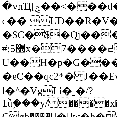
�vnҴ[ݮ��<���d�k,�����B�p�枥
c��̀  UD��R�
�$C�$�Qj��
#;5޽x�7����߄�?
U��H�p�G�
�eC��qc2*� J��E
l�^�VgLi�ˍ�/?
1ǚ۪���y/ ����x�
Cgb����𕲳�w�h�