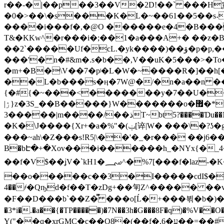
r��-�|��p��3��V�2D!��` ���HѯJ
�0�>��\�s���K�L�~��61��5��s˖�i+
����i���f�,�@O ������e�4�B���,d
T&�KKw^�r���i�;��1�a���A+� ��z
��2`�����Uf�cL.�yk����)��ۆ�p�p,��8�4{R,�1��S��.= �v�T�_x�0�D'�(�:^8�� ��G�r9r�-
���'� n�#&m�.s�b��,V��uK�5���>�To
�m+�B�\V��7�pʲ�L�W�~����R�]��h
��L�b���s�ӊ�7W@�/�n�a��n �
{�#{�~���<�������y�7��U��@_���ׇ��nCk��O����'ӏ׭�J�vA���O�w�
|ۯ}z�3S_��B�����}W�������o�޿�*u��O���ާG�>����W���/e��v���#��?R�G�����J�����_]|�N�u�c~�?
3�����|m����/��ذT~bt5?����Ɗu��Ń��5���l����;�ľ��ρnog���]%��r��~L@��6h���ٲ�~h_d�LT~ٯ�L ��J��� �wR���}
�K�\J����{Xr+�a�%"�(ݔ[谇|W� ���\�?ʖ�gX2����*��n�n1�k(t����³}��P��#��Lc�7��^�𢊸3�ce� �B��W�b
���~ah\�Z���s!R5|\��'�_�r��� ��j6�
B�bԷ�+�Xov���i������h_�NYx{�_
��f�V$��ʝV�`kH1�؄^�%7[���f�laz-�K��f45�?�����p�<��N�g�T�_0FA_�?|������VT
��o�����c��3�I�����cdI$��'
4��҂�Qҧd�f��T�zDg+��匉Z^����� ��v
�F��D���b`��Z�̿ ���o[Ĺ�+���뷖�b�)
�3*i�.�a��{�TP�����)�7N��3h�G���8F�q)�
Y("��q�xrGMC�c��O8�(��f�,6�ע��=��#�ٚe _��wu�(��),��I�����C�N�� �/��Q�;D�� B/��ڪ���Oi�+���[�����CO�