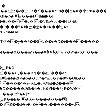
"�
�c�~ŀa�b`���Rb'18���K�h7b����
w���ߓ����R�|
p��[�2�]l�V&\�oo ��J D>瓲
˺;�!��5�l��;ȴ;��s����/
�F�X
.���zQ���Aє[�f�q ���d?
z�!�Z�S��u\,*�*n80�Y�8W�Q&��!
-����"�z=vG;,�c76%ul�Z���-
DU���"�Ri