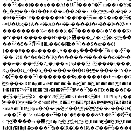
��l�a�|���q���A!�!J���"�m��+�Y;
�_���7�1��PK��L��2��7"s� G�,�q� X
�M
��CF������MO��f��mm�X�«���K
~=U�Uʟq�}A��AQ��-����J�!��Iv�X Ɲ�
��������%>;�h��)q������ג8�V���K���w���~��P>z�u�����ם������ޒ�W��b�s�ݫ����=����^�\��싃
�'Y��L������N?��}S޿���_Z�>�>ջ��W����B9����G�V?���q��m���y��l���Ũ�o��S��>?
���5�߾��L��8�޿;�'��S�өr��8}
{���ӱ���#����ܜA���ջ�����fס{�>�>�Z��Ʉ�۩A���F��lG~��xe�����O�����ON>��8:��=n����w{݃����ɻ�g��˓�}w2�i��{ct.>Y�f�^�Ч#
[��_?}8 �*�u
��w�>��^�7_�}��:y{5;4��h��4�{���˿����,M��v
&ڹ�a�G_<��o_�������ŧ�O������?Ύ�w���~���{vj���3��ޑ��Ԏ����ǳw֛w/�>M�^k��������E��^m?
^�����'�������۫�g�����I�cb~<�z�G흩
���5dO��q(��w/M������>�̏o�o��d��������������������K�cm����?L���Q��<99<�}{���d�l��N�����+%6�_q��������e��?
�4���T�7/>��E��`2�v����ߧ�W���FĐ:�޷��P��>���L�.��8�ԉv��5��)7�~zy��[��T֚��4�}|7��w��$���⧗��O�m�z�c���v���N��<>�����x�>8��z���������W0�'����'����'�W����m�o��M^>��J>|
�-�wGϾ;��Y26��i<.0�o+�E �H ¯􂊓? qPۏ��ՏD,�����#��n�j k~�J�.�T��:!�Ę@6���� �AF ���ԙ�����*@��
ۧ��T��^�>su�P_���H ��K#p��A��qT�,��#��
kmaA�lh`��3pܡ�?��q�^��q��
:w��:�`!>,xd4��c�J�]�$����&Vb�S�
G*ٚ����~e�޲��gI]Ⰰ[c̙���P���� �����DE�� ���J ��.�`1Wm���H�i�H̚��I���A�����_��2��& ������^0���=gN��f{�\pAcQ��Nu
�zK�)'���q�\�ѽ���h��lR�l��!臰�-F��s��