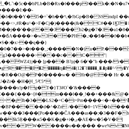
5c��bPLb�B�Ɍx�l���pJ��̖k�:�N�u7��#d�MÅ
����I:��-
>,#R�u^�>F�Cj�)����(&�C#��1ϏT� ���
/MM��j��'��@��3��� b2�g�7�3�a1�
��ճA����>�w3� �PH�,:��$��f��b�
S�:�x>��q��}
S�0�7��>�t���_;�����N�)u�P.���
h�g3������>���c��tC�"|
WZ4}j�� [p��� B?ρj� 6�'�"b ���/r�y�
 ӕ�I���R��O@�P�I����w� �Hr�@�� Hr �.�
r� �H�Ԩ_5ꕩ5*|
����x!p�Fg� T�}T3#O`�'&����
Z���{���~[#�m���l��˯!��+���&@�� 
= �ɼIb�3��LS2�=C�t=Pm����<�+��^՗�
��BP�����d�^�Zn /���8~1V�Ix�
�ޑ�}F ȟ�U�.
ж5��K�g�+i�ۺ�AE�w�5�V�I|