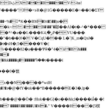
�~%�*ٌK��BМ�04�5��)u�|
>/? ���B�\��"�鄢��AI�t�-^�*��
�
��Kز�,4P�VU���
�sH�;5�ͭ(���V�(
v����82�a���Ѱѿ�"4�s�B&���
���&k����q������֏��r����i
q���0�쨄
 x��Nj����*wdH
��7 ����R��!���U�M�،" V����H�� �[5檱