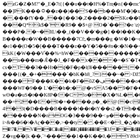
�ƶG�Z�M?"�_E�7t{{��u��t�H%�Tmֻ�n{��mcV(1^�Z؋���w�!Q>-��_�}Z<*�6�����0�(
��]PK���۝��z��)��'S��b���M'�]�x�OP�����z�G��,El����<}�)�����M � �r{��j5Ze ł���7���D�_r��j��'}
�,���fY��_/��{��3�,Z����2�SKe��
���Q*k$�`�R9� �$+@ O�`��?�e
���P�.�~�IϊL\��_(��V��'�g�] ��l��K�
B����e�W��B� ����7Cf;,�m� ��g �W�1�~d8
�e1��(O�5�[���T���z��Y�5��#n�:�N��
��n���m�Ǽ��J_�F��x���=�S`�T�|�|
cx�T��3��Ht�ʠ�F�p�l(l¥�����{��
���{(�_�+����`�bK�h8_?}��~� >ǅ5> ��ף�=���ߨ
���� F���K��k�F�ΰZ�ڢ����o�;����P� �A���uy]�s��\���k8��Pd}�#H����[�xQ�e��t)j?t`L�{�!�U��
���WF�9�� L'��h�;� @�vSA5�� 9�F��$�R?�؎m��e�,��2
wƟ�a�uS�t��K8P�!�C!o��X�%L�,
��=2��E�0�+����,p�_�@{�c\ǟ]���܍�[?�����8dP_+��ʍ̃������`W�`��4�:ּ�J�<�
4\�3(�D����B����!��t�tY��s2.�Tb
������N�nrOG�3���9��<ܤ���q�w<�6���p�iD~> W��b���0s��pM} e(����K*hOhw���}�Ub��v���~}͔
i>&��6�\�Aʗ�
��,>��ty� .��E<�l_�ڻ�b*����Al�à(@E���0�8��-� ��>�r�hb��:ɋ ���c�`� �#�B���Ƙ�xZ�2 �@�
�!7�,�V���C�u�[)��Q���6��8��3J���d���mj��HQ�}
Z�vg�֕�[k ��,`^�����1��K��0,�Yð9cl+`0iBߞ�D� U�����LP�$��􁈫�� X��bSRT���3n�����P���2�.'��9㍛