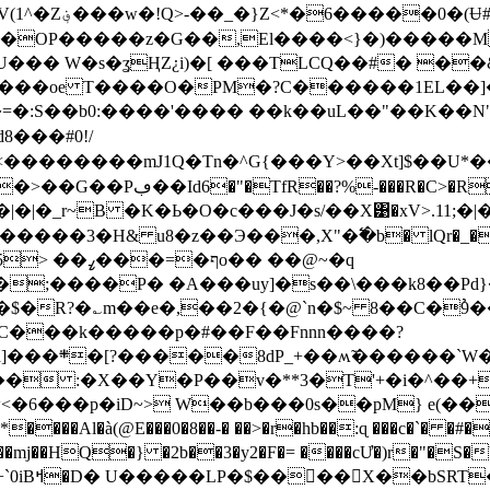
Ʉ#�曾�`|�P
U��� W�s�ʓҢZ¿i)�[ ���TLCQ��#� �
 \z|���oe T����O�PM�?C������1EL��
=�:S��b0:����'���� ��k��uL��"��K��N
���#0!/
<��������mJ1Q�Tn�^G{���Y>��Xt]$��U
kK{�W���V֞��%=hW� �����������>��G��Pڢ��Id6�"�TfR
�_r~B �K�Ь�O�c���J�s/��X͹�xV>.11;�|
����3�H& u8�z��Э���,X"�߱�b� lQr�_�
o�� ��@~�q
�{�@`n�$~ 8��C�ތ�6��̉9�=G�0�'��s�������������'
�C���k�����p�#��F��Fnnn����?
*�~�1����R
��� :�X��Y�P��v�**3�T'+�i�^��
 �2b��3�y2�F�= ����cƯ�)r�"�S�Yt[�GO8lھDxj�y��g9}�
w�ͳ��Q?