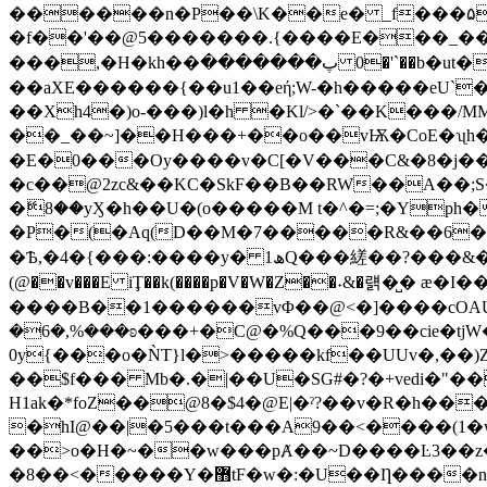
������n�P��\K��e� _f���۵_�L`\�
�f��'��@5�������.{����E���_��
���,�H�kh��پ������� 0�'`��b�ut��õ�t��Y�I5�=`�h��ױ,�!bGp�B� SSmdpI ��c�A�R���t �ɷjSX�`hT�q۾�7�l 溗
��aXE������{��u1��eή;W-�h�����eU`���<
��Xh4�)o-���)l�h �Kl/>�`��K���
��_��~]��H���+��o��vѬ�CoE�ʯh
�E�0���Oy����v�C[�V���C&�8�j��
�c��@2zc&��KC�SkF��B��RW��A��;
�ޭ8��yӼ�h��U�(o�����M t�^�=;�Yp
�P�(�Aq(D��M�7�����R&��6�,��ؒ
�Ѣ,�4�{���:����y� ھ1Q���縒��?���&�gR���|l�2�����rʂ�f4�(12�`ʬ����_�.�p��^^y�Y�-A�c�{?I"`>}�a��Gȅ���- �n�Z��|/Tk�{R =
(@��v���E iŢ��k(����p�V�W�Z��˖&�럙�̺�
����B��1������vΦ��@<�]����cOAU�Z
�6�,%���ʚ���+�C@�%Q���9��cie�tjW
0y{���o�ǸT}l�>�����kf��UUv�,��)
��$f��� Mb�.�|��U�SG#�?�+vedi�"��
H1ak�*foZ��@8�$4�@E|�ˀ?��v�R�h��
�hI@��|�5���t��
�A9��<����(1�w��י��З���[Po���i�ČA���as��;�3��F�b}Y�/!���_·ȿ�
��>o�H�~��w���pȺ��~D����Ŀ3��z��$k5Ŗ���
�8��<�����Y�޻tF�w�:�U��Ƞ����nv��P W�����υ��;��� �we%v�NQ��Wu���oc��pق�.r��K��U���|x�! ҩr�K/