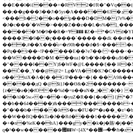
��E��l�i{���+�RV2�f/R�"�Vq��
��;��g���3��J\�5ys�A�����63�ܖ�k��vP�D(�\le��,����|T&�G]������~���*
<���h�2��o��p���D�DM�(7e%��
�J�c���`�W�>��j�Z��z��L�s%�]_���绺
�����'M�9��R�=Ѱ��� �Z�+*�GVd�YI
����3�9��ʗ�����`���� ��dk ��s#�
���,#��X���ͤo=�r90b���d�$<���\�e
�Pq��r��~!P�� ���E��?ҽ7��/ ^���<�
��W\����D�M ���ua}�'b�'�4���ω$6�
�"����I��Y)$�WF�@L����/[�� Hl�X
��Ĉ��_Y��@@2= Lg�VA�/I�K?�C���
o�� xiX�A�[� �G!P���=�{� ��A9&�
�����дQ �@$i}J��ϴ&�2�������~
{z��a�]�fO��%d�=n��uN�_|�`;�[�} 
��/sl�5wޜ�=��<�yuZ�R��{�o�}{j*�7�80>����6��� �bZP���7�*���lq���������f�Y����/[�)�ӳ)�*
��h��64����)&���?�������b+��
�"�ˡ��b�+�́��JeS�w�FU�P*�a��_�z
��W��BQ��kTa�J��Rd����1�����?.��A=a{��CL@�%�0����O�ת���"�1,wI��,��_�����R�*Gi��R�:GiŶ
�+�n�%eK��hA}���gy��k�j�賂\�j��
q�³��w������೟��W<[4X*��݌⥞��/h�z���1Q܇�/=���ؗ�ۊ�!���V$�����}_���J ��p���;g؉�~Y��@��Z� �i�