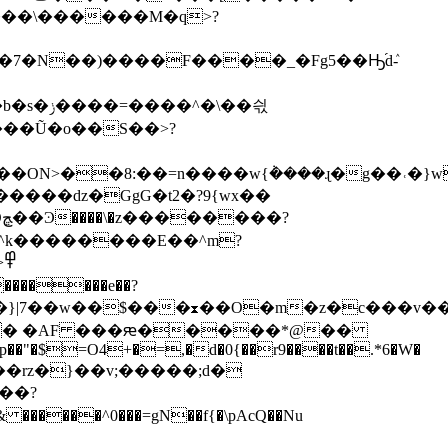
����\������M�q>?
�N��)����F����_�Fg5��Ԣ֜dٛ-
��x����Q�����ǳ�GgG�t2�
?9{wx��
?
p��"�$=O4+�=,�d�0{��r9����t��.*6�W�
�rz�}��v;�����;d�
��?