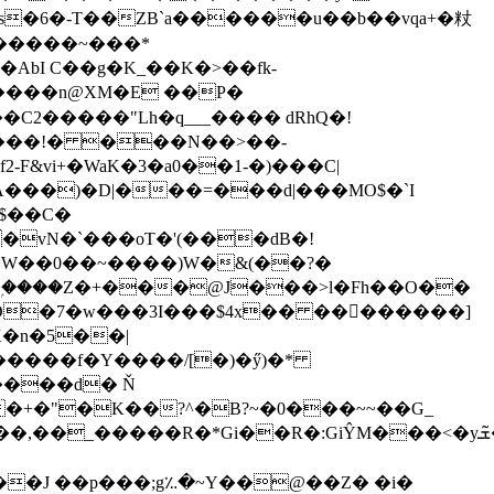
s�6�-T��ZB`a������u��b��vqa+�粀
bI C��g�K_��K�>��fk-
�C2�����"Lh�q___���� dRhQ�!
y���!� ���N��>��-
F&vi+�WaK�3�а0��1-�)���C|
A���)�D|���=���d|���MO$�`I
,$��C�
�vN�`���oT�'(���dB�!
��W��0��~����)W�&(��?�
M�ۭ����Z�+���@J���>l�Fh��O��
D�7�w���3I���$4x�� ��������]
K�n�5��|
����d� Ň
�+�"�K��?^�B?~�0���~~��G_