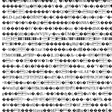
�D��h�EE6�H���,(ҁ"�J��R�m/$ɢ����
�����sg��j)��Y��_g��V7�e�y��ե�
�^�:������V��QJ�l�e6I@���
�6.D-ǈsd3��DȐN �y�C�����Ɠ�y4�v)l�~"���O
��H*�9�%��@������)0��hN8A�X���VP
6E���$��Frˇ�i�v��3��ɒ�iay �3���ܹǆsK�
����]dם�j)�uWV[JVݹ+�eԝ�ȔM�̤����η���'���Jy�;�r~�eZ�-���=��^ �4������v�ikh���O�
1UH��T���2��w�=�"���a7��%����O5�Ii#~R�S��
�*�ܕ��0Eͬ~�$�������gJ8@�Q�xI ��Q���qv]?JX��L��U�H�6�������~�Ҭ4*��y��7��6у��c�X�t��������
�~Id�[:�\�3:za\`8�����ra��u螺��d�a!��h��uMwϙ?8ޡJ�
MrOH��ڣӤP=�u��]L}D�ki�Љ~i;��+8��zn���8�*o%�, ��qo?O��> p[����ކ��[���&��͎�m*z�n�J �ȇ_y�W�vt�[ ���
�x!~��3��W�Te�"���)�N���� �
���v�ގE�k�P���D:� ���nz_��"V�t��x%�|����z�v\ #YdP6��J ��Ұ4���/
��k�}2�����e˿�KH��=ȯLAE*�1[��
�PR�0L F!ZE�tvd�A:F��l#,#
=R���xr�b��/��X�b�T��f�Vi$�
�WmTqE��$k3hï��ϖ�HD\݅.��#0%UF�W
g��b�/wi�,�(L>��5��ʤ�(,�[�aV�( �#��$n\� עU9F,��%.��kR�{S�u��抄.�ʁ7V �y���]�X�����/&5;�b�#1
���^>�w^9� ��],���<�U�k.��b
�W����n6[�v���h��v!P�hF_�� ��/؆A� �[{0�Kv-�
���R���61pvg��bE��:�縷iq�S����Ȇ����*J��(�Э���F5