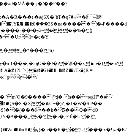
��ۊ�/��Ϝ��?
',Y�J�;���:0ަ���3S�na�����'�-F����d|
8�����s��\�yǎ~���%�}
*�UrI=�c�Y
�#_�*���m}
a T���;�.ojO��J�\�谅��х �ip�{�o?
ĸ"'g/y�/
`m`O�9���� @;|� n��=ɷgH"�#/
�QS�S �X �)bC+�)Z,�1�W�$ P��
��S[��(���I��k�5��Q�dQ