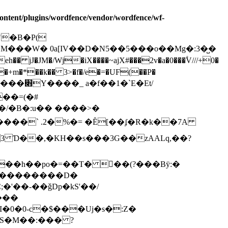
ontent/plugins/wordfence/vendor/wordfence/wf-
$"�B�P(
� 0a[IV��D�N5��5���o��Mg�:3�̺�
� jJ�JM�/Wj�iX����~ajX#���2v�a�0���۫V///+0�
*��k�� 3>�f�/e�=�UF(��P�
`E�Et/
��/�B�:u�� ����>�
��l 6����` .2�%�= �Ȇ[��ʄ�R�k��7A