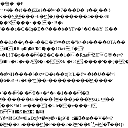
�&�����=b��}�������4���3$!
]��X���~��,�~B�/
"���a�Q�Iq�E�/?���b�YFv�"�O�&Y_K��
*���&(��γ��~��D�Y�zԏ�"k>�e����QTA��
��?%-���R�C>�R��,� �np�i)�t�`�G�ϸ��1Oa+,
Ґ�/
��L}T�p����B�Q��1��R:ѭZ[FG돞�(=?
��Pг�G�e�2$�k� &k`�GQ,����'��{�(�
+� �����68����-���p���Z(U��-
_c���m��V�?