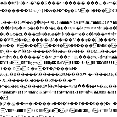
������ ���ٮ�\�IDࢡX5���B�����V/-hʙ!
{5�r9ց�tӍw�v�S�����A�3�1"����D�P���
ܵ�6�@!o�!�'�ʰ�L�E��r/)�-#��k
x�zL���xf�lGg���q�'o����*^�a��L�
"�b��]¢� V�CqU��� L�`|K_m�QɘJ�
%��=B�:��9��H�8�8����҇�&�t0��t
0>j�= � �M~�����i�o+�9�F�_�DMm��x�
I�p���Ƒ�g ;*y`���p�� �әiV��f��~�e��U��O���
D �� DнD �w�
Ŧ�;7���hd�
Ԑ�=Ҩ6o)T�B�����\�����E#Q���X �<���D1
� Xn�����r�$���f갮���r�
�*�E�Ǌ�jZ���(Q�?��
FԹ���l��aK��
N�
<���Te��KJ���;��q���b�G��,,t�c�T��ĹU�