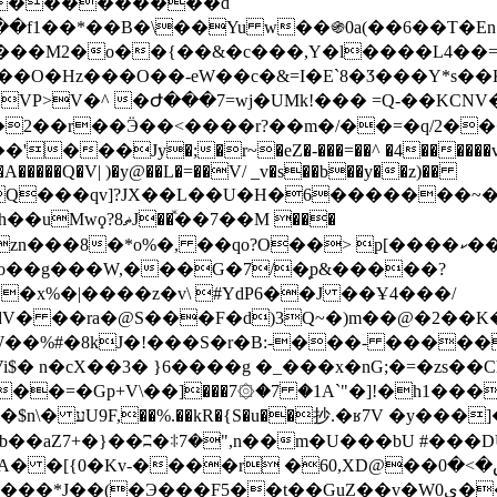
6l���������d
�f1��*��B�\��Yu w��֍0a(��6��T�En
��M2�o��{��&�c���,Y�l����L4��=��
�Hz���O��-eW��c�&=I�E`8�Ӡ���Y*s��K!!�7�`
>V�^ �Ժ���7=wj�UMk!��� =Q-��KCNV��
�j�2��r��Ӭ��<����r?��m�/��=�q/2���
A�����Q�V| )�y@��L�=��V/ _v�s��b��y��z)��
�ⷤ��7��M ���
o��g���W,���G�7/�̜p&�����?
dV� ��ra�@S���F�d)3Q~�)m��@�2��K
�W��%#�8kJ�!���S�r�B:-���- �����
 n�cX��3� }6����g �_���x�nG;�=�zs��Ch
��=�Gp+V\��]���7۞�7 �1A`"�]!�h1���
v0 #I��ؿ8E�W�'
��aZ7+�}��ʭ�ꖋ7�",n��m�U���bU #���
���r �60,XD@��س�>�0R��E� �\�~�������!
��t��GuZ��v�Wي0�� #R��d�ⲋ�P���c������yc/