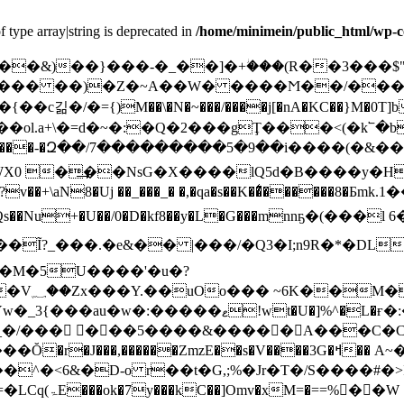
f type array|string is deprecated in
/home/minimein/public_html/wp-c
����$��&)��}���-�_��]�+ؗ���(R��3���
�� ��)�Z�~A��W� ����Ϻ��/���M���W
�c긺�/�={)M��\�N�~���/����j[�nA�KC��}M�0T]beh�
l.a+\�=d�~�:�Q�2���gŢ���<(�k՟�b�+m�
��/7���������5�9��і����(�&�����׋Y����_ a�f��1�
aN8�Uj ��_���_� �,�qa�s��K��͛������8�Бmk.1
XF�Qs��Nu+�U��/0�D�kf8��y�L�G���mnnҕ�(�
?���Bӱ:�
ޱ!wt�U�]%^�L�ғ�:��������D�
J���,������ZmzE��s�V����3G�ߞ�� A~���
�M��:��� ?