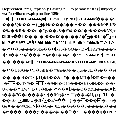
Deprecated
: preg_replace(): Passing null to parameter #3 ($subject) o
waf/src/lib/rules.php
on line
1896
����z�8�0����g��^mKQu�$G�8����vܶs
���5[���:{�l����ǒ����=���M࿧,K5�
�%;��R� ��m�"'g/��v&�#94,��d�r���s�V9,x�{�
�lE�'ի��L��t
�k�,��n�\��z��Z���K`� 0?��o
�L�U/K���1���' �����mǇ��]>r"���2� �'���-�Զ
� �ƿ���\P0Eu��;ޑvo� GO�v DTf&e%���WX0 �͢��NsG�X����lQ5d�B����y�H��=(�#
< #���`����b�>�3��ϸYV���Dra^��?v��+\
��5���Ԅu$*���w��0�M�d���5�A�����5��tk�X
��U$SG�n�%lHr'�4%]n�My�]ﴛ�໷/�s�� �s��Ĩ?_���.�e&�� |���/�Q3�I;n9R�*�DL3 Ɗ��,�KH��s���3G��zAALq,��?
��p��ڬ�tUv��֪�k��&m7�a��֔MH�Î�lR�۪w�֦��M�5U����'�u�?
J��zƬx`$��9�]�G16���Q/}Z�k�8d���V؁��Zx���Y.��uOo��� ~6K��M���h��po�=��T� ��(
Uw'��LW@LS�&�- W�S��O�&&d���IYw�_3{���au�w�:�����
s���7G�4����[�R9ц�+Uy��\�Uٯg ���_�/��� ���5����&�����A���C�C;�'��-��ǧDp�kS'��/
��d$љ:��Mw�2D�aᑃ��na{ �� ����cib|)���Ŏ�r�
Gē�'�WCbIn��G�E܉a��e���8����f����^�<6&�D-o r��t�G,;%�Jr�T�/S����#�>I�0�0-c�$���Uj�s�:Z�
�m���T���@���c� ��Քj�t`����Ƞ�1PL[=�LCq(ۃE���ok�7y���kC��]Omv�xM=�==%��W S