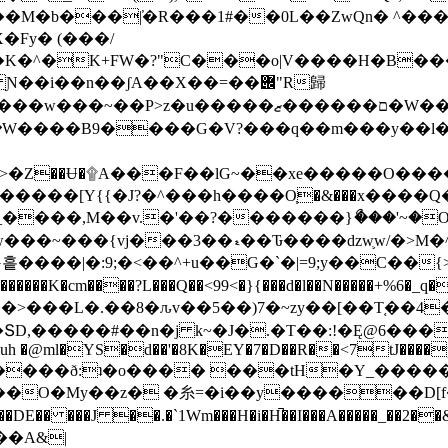
��M�b���|̕�R���1#��0L��ZwQn� ^�
�Fy� (���/
�^�K+FW�?"C���o|V����H�B���7
�i��n��ʃA��X��=��݌"R歸
�R�]Ky�v������܃���ok�������[Y{{�J?�^���h����O֧�&�
.�'��?�������}ޯ���'~�Oﭿ��Ͽ����\�z��������
����|�:9;�<��^+u��G�`�|=9;y��C��߾<}
uh �@ml�YS�d��'�8K�EY�7�D��R��<7tJ����
�3���O����ð:ʇ�o���� ��
�tH�Y_�����
8��O�My��z� �糸=�i��y������D[f
���A&|