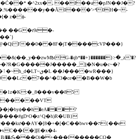
Ć��* �^2xx�, ��f��a�pJN��J�?
���y��Ã0���'>ߞ0H�~-
� z� ϕ-
��`}
@�Qi F��0� �8F�jT����cVP���}
��1z�K:�_8���v��85
j�byϕ��h�eA���?
���#gDˣO�z^Q�h)R�UB}
c���kư��A
Y�[8�+�[�C��bwv��ה{��e
��vC��I�]ĮE�x�4-