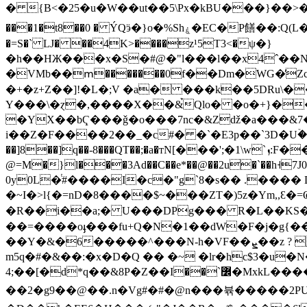
� {B<�25�u�W��ut��5\Px�kBU���}��>�#/lk�#@��?��K��
���1�t8��0 � ÝQӭ�}o�%Shۼ�EC�P饍��:Q(L��$�����14rz ę0t}I�&�J�"�g�UM�d�f�� OCF����"J�=ɝR�@1Ġ�����E�>��1�ΣT
�=S�` LJ� ��4K>����z¹5T3<�ψ�}
�h��HЖ���x�S�#@�"l���l��x4ˆ��Nu��+�
�VMb��ՠ�������0f��Dm�WG�̓Zc�
�+�z+Z��]!�L�;V �a� ���k��5DRu\��0�G
Y���\�ɀ�,����X��&̉Qlo� �o�+}���VH�t�����ԯ$ף��^3��\��8�� ���$t;�
�YX��bҀ���ǧ�o���7nc�&Zǆ�a���&7�
i��Z�F����2��_�c#� �`�E3p��`3D�Uۡ�
��]8��]q��-8���QT��;�a�тN[���';�1\w`ܙ:F��!֒j�L�����`Y�2��@"?K���@ѱ7a���ͧ���
@=M�}l���3Ad��C��e*��@��2u�`��h˧7J0�D
0y0L�ͭ#����I�c�"g`8�s�� .���� 
�~I�>l{�=nD�8����$~���ZT�)5z�Ym,,
�R��i��a;� U���DPg��� R�L��KS
��=����oֈ���fu+Q�N�1��dW�F�j�g{�
��Y�&�6�����^���N-h�VF��ܨ��z ? ���z�(��!u��\c)K!� ��f��v��k��f�[��38hs~�/j��)�?�з�@�fY�nk��*B�����E�3�,lp�
m5q�#�&��:�x�D�Q �� �~ �lr�hc$3�u�
4;��[�d*q��&8P�Z��Ι��`߼�MxkL����[Z�.@��v+�r����o��i�\+��T���9��(�r=�b���@��Ö� :8Iok��G[�o��&k;l����iǻ� �!
��2�g9��@��.n�Vg#�#�@n���뷲�����2PUV��*