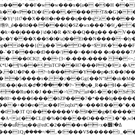
(m���"��F�w�w���x�[a� �l�H ��
Y(^)1t7��X��H�e����ɋ���qz������A
9\_ǿ��8d��/ĺ���k[�SZ�wx��
�7�ر/9� ����n@XM�E ��P�
�ҟ<��j����}\d�J�R �N:��Q��g�� ��V��
�c�Y� ��X��S�l�\a]��Et��N����~�l
g�d���{(g��`a� O��=$#Ƙ�'���Ff2-
�-`�T���e�tÐ���/}��>��#�� �o����7
�+��0CK[!_��+[3<�-���-���� � <~
*U�[%��.|nTCP� �H7���PQ�9z �A 
��,�U�P�.�>?~h���%�Y��p�cK��J
�� �5����x�;�;/��Gg{��N"h�uk�
9E��(�eK�ժ�3���?�?~`�q�_R��H�-�
���ٙRu�K�J ��c�>ʅ?Ps u#�I-��[�Sr
�+�0�e� ac��FoqIxϊ*|�<���R���"�,
^�b�0h�3T Q1�������V�/#��g�E����
M���<�yܫ�̃�+��b�1���6/2N�����+���U����O��Ⳟ��,u����D|i�]�x��a�u
��uŘaq��@edC�2����v�>x�ߡ�!׾