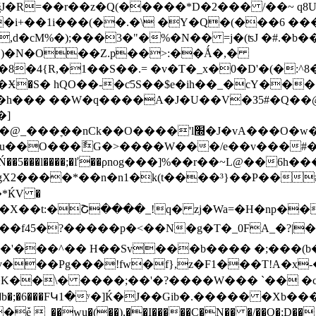
�R=��r��z�Q(�����*D�2��� /��~ q8U�
��1i���(��.�\ �Y�Q�(���6 ���.%���
�cM%�);���3�"�%�N�� =j�(ʦJ �#.�b��[
�B)�N�O��Z.p��>:��Ǻ�,�
�Ӿ�S� hQO��-�ƈ5S��$e�ih��_�cY���
[�h��� ��W�q����A�J�U��V�З5#�Q��
�]
�&|��_y��zwM߿tG-�qb*��+}������}߲>�_z'�?
�*ЌV �
4�X��t:�Շ����_!q� zj�Wa=�H�np�
���^�� H��Sv���b���� �;���(b��
���Pg���!fw�f},z�F1���T!A�x-�
�K��\� ����;��'�?����W��� `�� �
%V��O�b�;�6���FԿ1�ʸ�]Ќ�J��Gib�.����� �Xb�