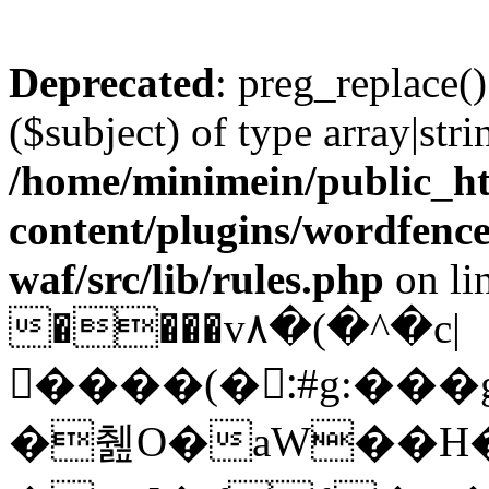
Deprecated
: preg_replace()
($subject) of type array|stri
/home/minimein/public_h
content/plugins/wordfenc
waf/src/lib/rules.php
on li
����v۸�(�^�c|
����(�:ْ#g:���
�췚O�aW��H�v