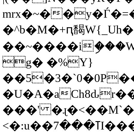
mrx�~��y�Ѓ�
�^b�M�+ԥ馤W{_Uh
��~����iި���W�
g� �%Y}
��5�3�`0�0P��
�U�A�aCh8ԃr�
���' �ɻ�<��M`�D�
<�:u��ߠ���7I����o�������{_�\����OW]��