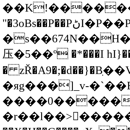
��K!�������۽���b ˝
"�3oBs��P��PڻI�P��Pz`Y&W���P�y<��ϕ��|
�s��674N��
压�5��º �*���I hI
� zŘ�A9�;�d��}�Bֽ
�яg���]_v-�`��
����0������
�r��l��>򾒟������