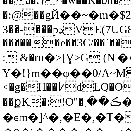
�:@��gЙ��~�m�$25�
3��-���pدVE(7UG8U�6 ���1.b
������e��3C/��`��
: &�ru�>[Ɣ>G (N
Y�!}m��φ��0/A~M
<�g�H��߇dLQ�O��(�:�~��p��8I�
��քK�:!O"�ڪ��܂�z���
�ɞm�]^�,�E�,�T�