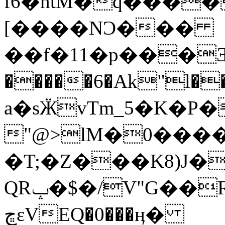
f6�ntM�q����
[����NƆ���
��f�11�p���
�����6�Ak"l��5�1�!c:��T�8���ۆ
a�sӜvTm_5�K�
"@>lM�0���
�T;�Z���K8)J�
QRݒ�$�/V"G��R����5��k��|
ڇɛVEQ�0���ӊ�