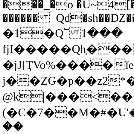
���_�o �U~4[�
������ _Qd�sh��D
�1�Q՟ 1���
fjI�����Qhְ��
�jJ[ҬVo%����ĭ
j��ZG�p��z2*
@k|���<���
(�C�7��M�#�U'
��