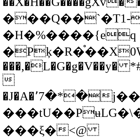
��X�H��G����gXv����W��XZߨ[[[��
���Q��`�T1-
�H�%����{eq 
�Pķ�R�֯��X0W�
���,�L�G�g�V��y�

�J�A�٬7�*�j�������T[�VQ{���%��l��jE`{egV&�I��O�tQ�����u��_5�ko��75��O�Z-
���tU��PʉLG�\
���ξ�<@