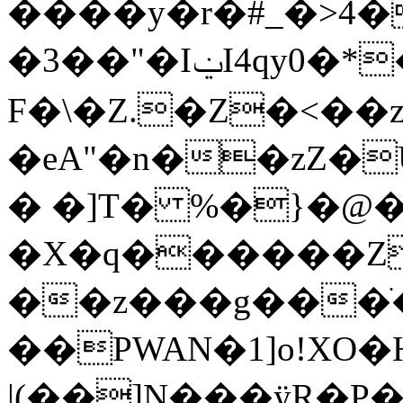
����y�r�#_�>4�
�3��"�IݔI4qy0�*�툓���;I-
F�\�Z.�Z�<��
�eA"�n��zZ�U
� �]T� %�}�
�X�q������Z
��z���g���ֹ�
��PWAN�1]o!XO
|(��]N���ӱR�P�