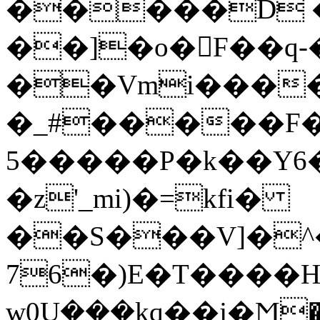
�����D 
��]�o�F��q
��Vmi����l
�_#�����F�
5�����P�k��Y6�#
�z'_mi)�=kfi�
��S���V]�^
76�)E�T����H
w0Uܾ���kq��j�Ϻ�$�h