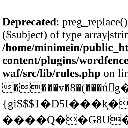
Deprecated
: preg_replace()
($subject) of type array|stri
/home/minimein/public_h
content/plugins/wordfenc
waf/src/lib/rules.php
on li
����v�8�(���ǘg
{giS$$1�D5I���k̟
����Q��G8U�