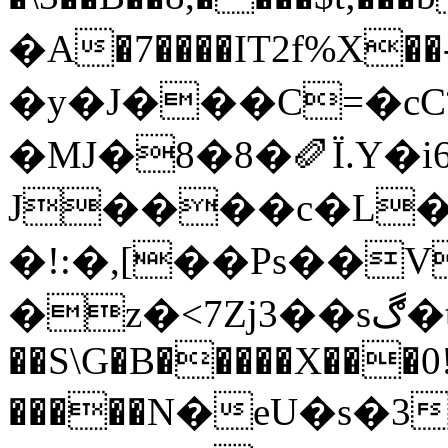
�A�7����IT2f%X��-
�y�J���C=�cCױE��=ɵd��29��\�
�MJ�8�8�✐Ї.Y�
J����c�L�
�!:�,[��Ps��V
�z�<7Zj3��sڰ�t tƱ
��S\G�B�����X���
�����N�eU�s�3