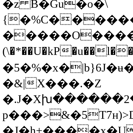
�z B�Gu�o�\
{�%C����
�����O������4y�S��ބb���|B�v3�^�aLF%u� w
(\�*��U�kP�u��l��
�5�%�x�|b}6J�ʉ��v���
�&|X���.�Z
�.J�Xխ������2
p���>&�5T7н)>D
�J�h+����x�U