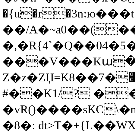
�{u�r�3n:ю��
��/A�~a0��(�
�,�R{4`�Q��04�5�
���V���Kա�
Z�z�ZЏ=K8��7�
#��K1/? �
�vR()����sKC\
�8�: dt>T�+{L��WXd�p�׻(