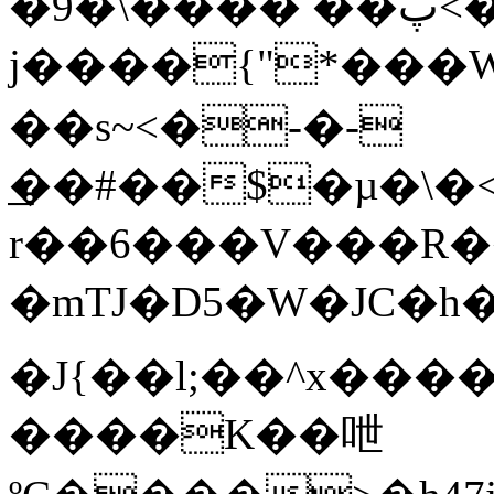
�9�\���� ��پ<�I�
j����{"*���W�Z�ܞ�׆_!Rι}Y2
��s~<�-�-
͟��#��$�µ�\�<�_
r��6���V���R��
�mTJ�D5�W�JC�h�ڭF�Z����ۗJ��nJ��h����x�
�J{��l;��^x���
����K��呭