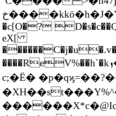
ºC����>�h47jU
خ����kkö�h�J�Yk+u��6�ÖZۨrT���7�<�{��
�c[O�? D�s�c��
eX[
������C�j�u�.v�
����ReV%��h`�kܙ��`:b����=E횰-
c;�Ë� �p�qϗ=��?
�XH��st���Y%^���ݦ�������N��d�
������X*c�@I