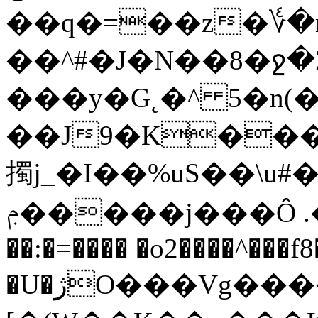
��q�=��z�؇�
��^#�J�N��8�ջ�
���y�G˛�^ 5�n(��
��J9�K���K
擉j_�I��%uS��\u#
ݦ�����j���Ô .�+骫*7' �U ���8Q]�
��:�=���� �o2����^��
�U�ژO���Vg����ܿ����J����GE*