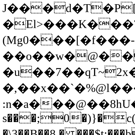
J���d�T�P
�El>���K���
(Mg0���[�f���-
��o��w�@��
�u��7��qT~2
�,��x��`�%@l��
:n�a���@��8hU�
s���;0�)}�c
�\3��B��8,� ���$t;