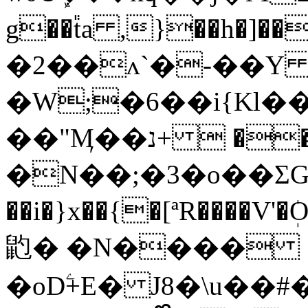
g��֕ta ,}��h�]��
�2��ʌ`�-��
�W;�6��i{Kl�
��"Ӎ��נ+  ���/��*W�%ډ�Yｰ��
�N��;�3�o��ƩGȅH
��i�}x��{�[ª
R����V
䶂� �N����
�oDۧ+E� J8�\u��#�����R����$��7��ފ�۞��k