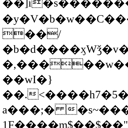
��]i�s������
�y�V�b�w��C��
��/
�b�d����ӽWǯ�v�
�,�����w��
��wI�}
��.<����h7�5
a���;� �s~���
1F����m$��$��"