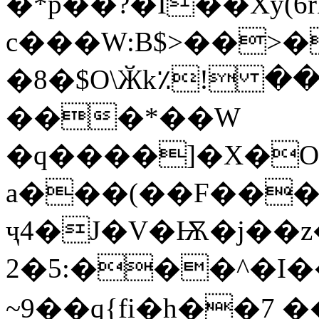
�*p��?�I��Xy(6r
c���W:B$>��>�h�Д
�8�$O\Ӂk٪! ��
���*��W
�q����]�X�O
a���(��F���
ҷ4�J�V�Ѭ�j��z
���:5�2^�I��n��(߰k���fǐ��(�l`LA��
~9��q{fi�h��7