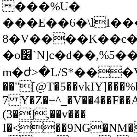
���%U�
���E��6�\lI�
8�V����K��c�c
�o׶`N]c�d��,%5��<��e?
m�ժ>�L/S*���V
��"[@T�5��vkIY]���%�
7 Y�Z�+^_�V��4��F�
(3�],��v���
I�<��9NG�NM�b