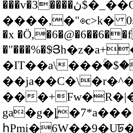
���v�3����ڽ$�_��Q������e���E#?
����,�"⊛c>k� 0sM��1��ܠ�9F���n�:c
�x �Ӧ,�6�@�6��6�
�"���%�$ͨՅh�z�a+
�IT��a\���ۚ�$
��ja��C�\�r�^�
���+Fw�R�|�
ga�g�ȴ�7*a����kԉ��ػ%B�T�>���e��
հPmi�6W��9�U