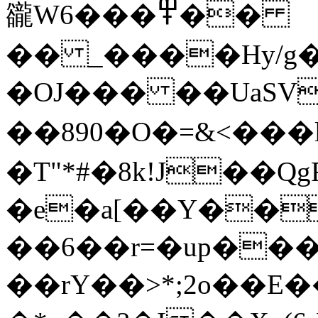
豅W߾���6��
�� _����Hy/g
�OJ��� ��UaSV�
��890�O�=&<���l
�T"*#�8k!J��
�e�a[��Y��
��6��r=�up����ǌ���G�w�.^!;w�
��rY��>*;2o��E