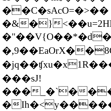
��C�sAcO=�>��
�&�}<��u=2H
�"��V{O��*�d�
�,9��EaOrX��
�jq��ʧxu�x1R�
���sJ!
���_�`��
�Ih�<y�����