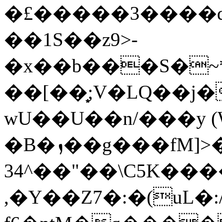
�£�����3����
��1S��z9>-
�x��b���S�~
��[��͙;V�LQ��j
wU��U��n/���y (
�B�ܙ��g���fM]>����{:?
34^��"��\C5K�������9
,�Y��Z7�:�(uL�: