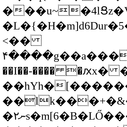
���u~�4lՑz
�L�{�H�m]d6Dur�
<��
۴����g��a���fT
��I��-���� �ԕx
��hYh�[������3
��lk���+�&�
�ނ۲s�m[6�B�LŐ���,�u��z���w��ɤ��ֱ�L�c