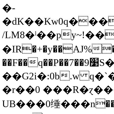
�-
�dK��Kw0q���
/LM8�ˡ��py~!�
�IR�+�y��AJ%
��F��q��P��7��9׹S�@OA/�JdÓ]0�(}���
��G2i�:0b.w q�`�9*l�
�r��0 ���R�ɀ�
UB��� 0缍���n��