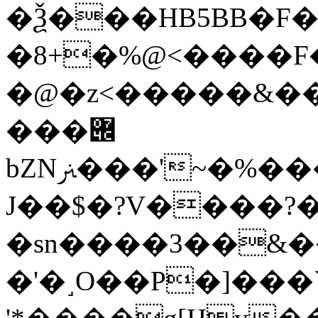
�Ѯ���HB5BB�F
�8+�%@<����
�@�z<�����&��
���݌
bZNﲊ���'~�%���ڋY��Wj/0���j��?
J��$�?V����?
�sn����3��&�
�'�˼O��P�]���`