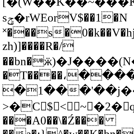
[�(W��K��~���K
sݯ�rWEorV$��1�N
˟���s�0�k��V�h
zh)]����R�/
��bn�ӝ)�J����(N�fc��Sk>�
�T����،���
�1���'��j�
>�C$< ~�2�q��ǚ
���A0��\�Ź���
��a�:}^�w��K�bn�