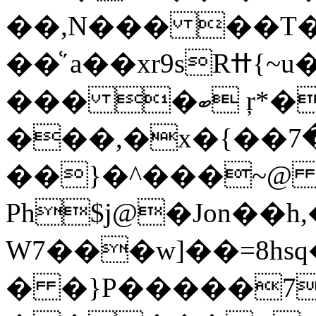
��,N��� ��T�
��͑ʹa��xr9sRߚ{~u��H���u+VG� 81�6H�"�������6h.�>R�Zի�8������p���P[;\����yʘ��µE;����}
��� �ބ ŗ*�p{�v�?
���,�x�{��ڍ�7h8L�%��j�V-*���|
��}�^���~@ R
Ph$j@�Jon��h,
W7���w]��=8hsq�/
� �}P�����7