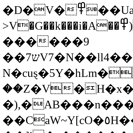
�D�V�߾��UaJJT�
>V�G��k���i�A��߾)|T*Z_ @�_ڕh@� xnL�N�k��_K�B�/=��t�΁z�H�vA��K�T����o��o?
������9
��7שV7�N��ll4����{p�R��0va�6BogvĨ_#�Q͖���R�2
N�cuȿ�5Y�hLm�
��Z�V�H�x�
�),�AB���n���
��CaW~Y[cO�٥H���'��]i�'R����;�ḽs|