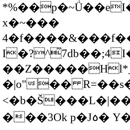
*%��p�~Ǘ��eI�
x�~���
4�f����&���f�
I�?^̃7db��;4I
��Z�����Hl*_(
�|o"�� R=��
<�b�Š���L�|��
���3Ok р�J꧞� 