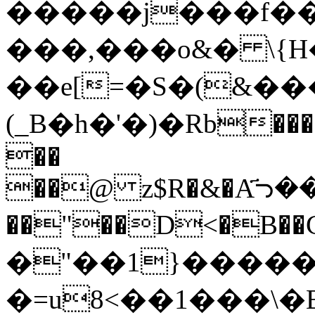
�����j���f��
���,���o&� \{H
��e[=�S�(&�
(_B�h�'�)�Rb���e S
��
��@ z$R�&�A҃ᘄ�
��"��D<�B��
�"��1}������;
�=u8<��1���\�